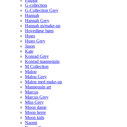
Filippa
G-collection
G-Collection Grey
Hannah
Hannah Grey
Hannah m/make-up
Hovedløse børn
Hugo
Hugo Grey
Jason
Kate
Konrad Grey
Konrad mannequin
M Collection
Malou
Malou Grey
Malou med make-up
Mannequin art
Marcus
Marcus Grey
Miss Grey
Moon dame
Moon herre
Moon kids
Naomi