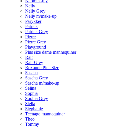
Naomi Grey
Nelly
Nelly Grey
Nelly m/make-up
Parykker
Patrick
Patrick Grey
Pierre
Pierre Grey
Playground
Plus size dame mannequiner
Ralf
Ralf Grey
Roxanne Plus Size
Sascha
Sascha Grey
Sascha m/make-up
Selina
Sophia
Sophia Grey
Stella
Stephanie
Teenage mannequiner
Theo
Tommy