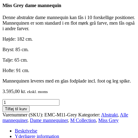
Miss Grey dame mannequin
Denne abstrakte dame mannequin kan fås i 10 forskellige positioner.
Mannequinen er som standard i en flot mørk grå farve, men fås også
i andre farver.
Højde: 182 cm.
Bryst: 85 cm.
Talje: 65 cm.
Hofte: 91 cm.
Mannequinen leveres med en glas fodplade incl. foot og leg spike.
3.595,00
kr.
ekskl. moms
Dame
design
Tilføj til kurv
mannequin
Varenummer (SKU):
EMC-M11-Grey
Kategorier:
Abstrakt
,
Alle
-
mannequiner
,
Dame mannequiner
,
M Collection
,
Miss Grey
M
Collection
Beskrivelse
-
Yderligere information