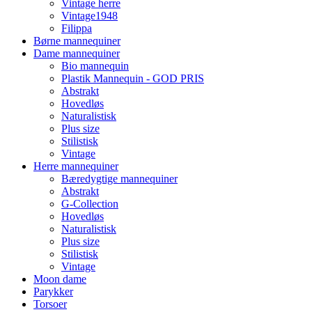
Vintage herre
Vintage1948
Filippa
Børne mannequiner
Dame mannequiner
Bio mannequin
Plastik Mannequin - GOD PRIS
Abstrakt
Hovedløs
Naturalistisk
Plus size
Stilistisk
Vintage
Herre mannequiner
Bæredygtige mannequiner
Abstrakt
G-Collection
Hovedløs
Naturalistisk
Plus size
Stilistisk
Vintage
Moon dame
Parykker
Torsoer