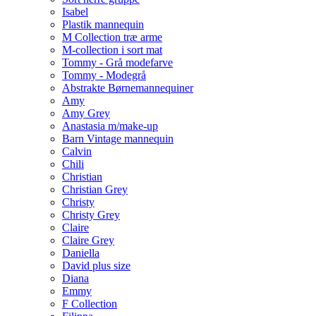
Isabel
Plastik mannequin
M Collection træ arme
M-collection i sort mat
Tommy - Grå modefarve
Tommy - Modegrå
Abstrakte Børnemannequiner
Amy
Amy Grey
Anastasia m/make-up
Barn Vintage mannequin
Calvin
Chili
Christian
Christian Grey
Christy
Christy Grey
Claire
Claire Grey
Daniella
David plus size
Diana
Emmy
F Collection