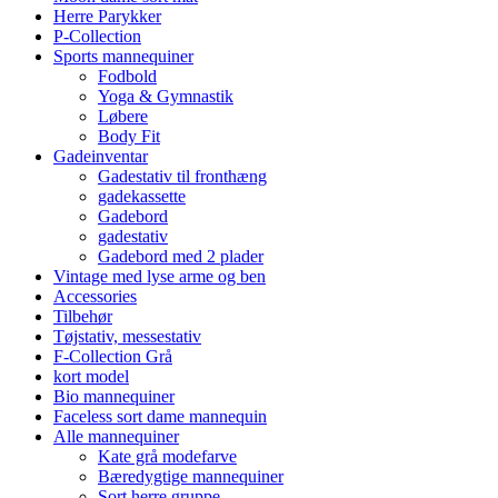
Herre Parykker
P-Collection
Sports mannequiner
Fodbold
Yoga & Gymnastik
Løbere
Body Fit
Gadeinventar
Gadestativ til fronthæng
gadekassette
Gadebord
gadestativ
Gadebord med 2 plader
Vintage med lyse arme og ben
Accessories
Tilbehør
Tøjstativ, messestativ
F-Collection Grå
kort model
Bio mannequiner
Faceless sort dame mannequin
Alle mannequiner
Kate grå modefarve
Bæredygtige mannequiner
Sort herre gruppe