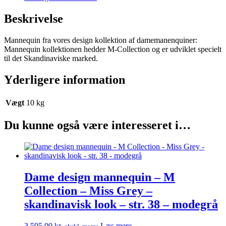
Miss
Grey
Beskrivelse
-
skandinavisk
Mannequin fra vores design kollektion af damemanenquiner:
look
Mannequin kollektionen hedder M-Collection og er udviklet specielt
-
til det Skandinaviske marked.
str.
38
-
Yderligere information
modegrå
antal
Vægt
10 kg
Du kunne også være interesseret i…
Dame design mannequin – M
Collection – Miss Grey –
skandinavisk look – str. 38 – modegrå
3.595,00
kr.
Læs mere