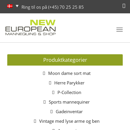
Ring til os på (+45) 70 25 25 85
Toggl
navig
Produktkategorier
Moon dame sort mat
Herre Parykker
P-Collection
Sports mannequiner
Gadeinventar
Vintage med lyse arme og ben