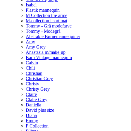
Isabel
Plastik mannequin
M Collection træ arme
M-collection i sort mat
Tommy - Grå modefarve
Tommy - Modegrå
Abstrakte Børnemannequiner
Amy
Amy Grey
Anastasia m/make-up
Barn Vintage mannequin
Calvin
Chili
Christian
Christian Grey
Christy
Christy Grey
Claire
Claire Grey
Daniella
David plus size
Diana
Emmy
F Collection