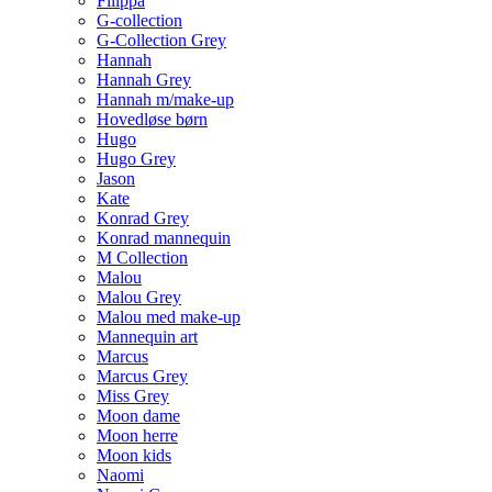
Filippa
G-collection
G-Collection Grey
Hannah
Hannah Grey
Hannah m/make-up
Hovedløse børn
Hugo
Hugo Grey
Jason
Kate
Konrad Grey
Konrad mannequin
M Collection
Malou
Malou Grey
Malou med make-up
Mannequin art
Marcus
Marcus Grey
Miss Grey
Moon dame
Moon herre
Moon kids
Naomi