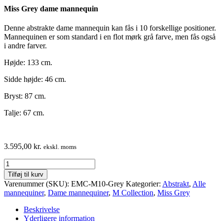
Miss Grey dame mannequin
Denne abstrakte dame mannequin kan fås i 10 forskellige positioner.
Mannequinen er som standard i en flot mørk grå farve, men fås også
i andre farver.
Højde: 133 cm.
Sidde højde: 46 cm.
Bryst: 87 cm.
Talje: 67 cm.
3.595,00
kr.
ekskl. moms
Dame
design
Tilføj til kurv
mannequin
Varenummer (SKU):
EMC-M10-Grey
Kategorier:
Abstrakt
,
Alle
-
mannequiner
,
Dame mannequiner
,
M Collection
,
Miss Grey
M
Collection
Beskrivelse
-
Yderligere information