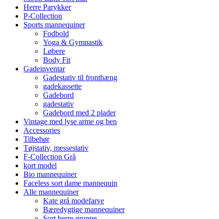
Herre Parykker
P-Collection
Sports mannequiner
Fodbold
Yoga & Gymnastik
Løbere
Body Fit
Gadeinventar
Gadestativ til fronthæng
gadekassette
Gadebord
gadestativ
Gadebord med 2 plader
Vintage med lyse arme og ben
Accessories
Tilbehør
Tøjstativ, messestativ
F-Collection Grå
kort model
Bio mannequiner
Faceless sort dame mannequin
Alle mannequiner
Kate grå modefarve
Bæredygtige mannequiner
Sort herre gruppe