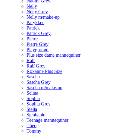
Naomi Grey
Nelly
Nelly Grey
Nelly m/make-up
Parykker
Patrick
Patrick Grey
Pierre
Pierre Grey
Playground
Plus size dame mannequiner
Ralf
Ralf Grey
Roxanne Plus Size
Sascha
Sascha Grey
Sascha m/make-up
Selina
Sophia
Sophia Grey
Stella
Stephanie
Teenage mannequiner
Theo
Tommy