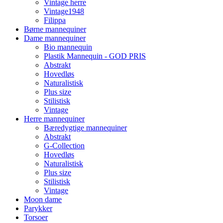
Vintage herre
Vintage1948
Filippa
Børne mannequiner
Dame mannequiner
Bio mannequin
Plastik Mannequin - GOD PRIS
Abstrakt
Hovedløs
Naturalistisk
Plus size
Stilistisk
Vintage
Herre mannequiner
Bæredygtige mannequiner
Abstrakt
G-Collection
Hovedløs
Naturalistisk
Plus size
Stilistisk
Vintage
Moon dame
Parykker
Torsoer