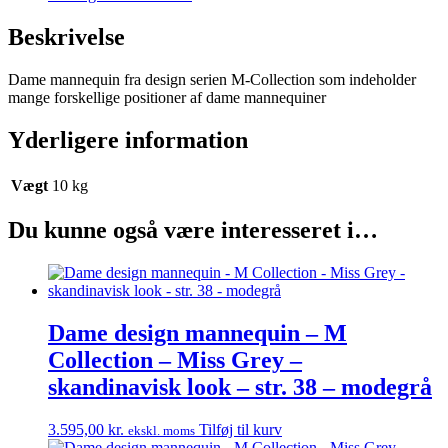
Miss
Grey
Beskrivelse
-
skandinavisk
Dame mannequin fra design serien M-Collection som indeholder
look
mange forskellige positioner af dame mannequiner
-
str.
38
Yderligere information
-
modegrå
Vægt
10 kg
antal
Du kunne også være interesseret i…
Dame design mannequin – M
Collection – Miss Grey –
skandinavisk look – str. 38 – modegrå
3.595,00
kr.
Tilføj til kurv
ekskl. moms