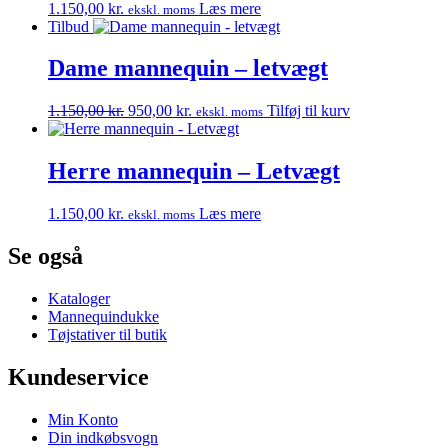
1.150,00
kr.
Læs mere
ekskl. moms
Tilbud
Dame mannequin – letvægt
Den
Den
1.150,00
kr.
950,00
kr.
Tilføj til kurv
ekskl. moms
oprindelige
aktuelle
pris
pris
var:
er:
Herre mannequin – Letvægt
1.150,00 kr..
950,00 kr..
1.150,00
kr.
Læs mere
ekskl. moms
Se også
Kataloger
Mannequindukke
Tøjstativer til butik
Kundeservice
Min Konto
Din indkøbsvogn