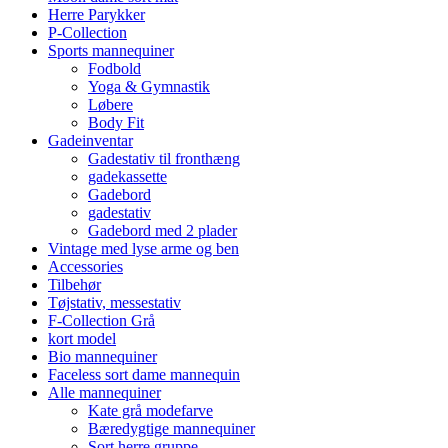
Herre Parykker
P-Collection
Sports mannequiner
Fodbold
Yoga & Gymnastik
Løbere
Body Fit
Gadeinventar
Gadestativ til fronthæng
gadekassette
Gadebord
gadestativ
Gadebord med 2 plader
Vintage med lyse arme og ben
Accessories
Tilbehør
Tøjstativ, messestativ
F-Collection Grå
kort model
Bio mannequiner
Faceless sort dame mannequin
Alle mannequiner
Kate grå modefarve
Bæredygtige mannequiner
Sort herre gruppe