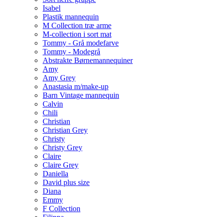
Isabel
Plastik mannequin
M Collection træ arme
M-collection i sort mat
Tommy - Grå modefarve
Tommy - Modegrå
Abstrakte Børnemannequiner
Amy
Amy Grey
Anastasia m/make-up
Barn Vintage mannequin
Calvin
Chili
Christian
Christian Grey
Christy
Christy Grey
Claire
Claire Grey
Daniella
David plus size
Diana
Emmy
F Collection