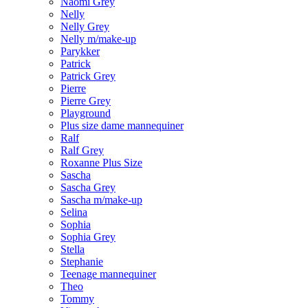
Naomi Grey
Nelly
Nelly Grey
Nelly m/make-up
Parykker
Patrick
Patrick Grey
Pierre
Pierre Grey
Playground
Plus size dame mannequiner
Ralf
Ralf Grey
Roxanne Plus Size
Sascha
Sascha Grey
Sascha m/make-up
Selina
Sophia
Sophia Grey
Stella
Stephanie
Teenage mannequiner
Theo
Tommy