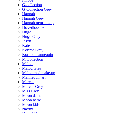
Filippa
G-collection
G-Collection Grey
Hannah
Hannah Grey
Hannah m/make-up
Hovedløse børn
Hugo
Hugo Grey
Jason
Kate
Konrad Grey
Konrad mannequin
M Collection
Malou
Malou Grey
Malou med make-up
Mannequin art
Marcus
Marcus Grey
Miss Grey
Moon dame
Moon herre
Moon kids
Naomi