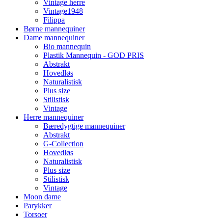
Vintage herre
Vintage1948
Filippa
Børne mannequiner
Dame mannequiner
Bio mannequin
Plastik Mannequin - GOD PRIS
Abstrakt
Hovedløs
Naturalistisk
Plus size
Stilistisk
Vintage
Herre mannequiner
Bæredygtige mannequiner
Abstrakt
G-Collection
Hovedløs
Naturalistisk
Plus size
Stilistisk
Vintage
Moon dame
Parykker
Torsoer