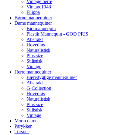
Vintage herre
Vintage1948
Filippa
Børne mannequiner
Dame mannequiner
Bio mannequin
Plastik Mannequin - GOD PRIS
Abstrakt
Hovedløs
Naturalistisk
Plus size
Stilistisk
Vintage
Herre mannequiner
Bæredygtige mannequiner
Abstrakt
G-Collection
Hovedløs
Naturalistisk
Plus size
Stilistisk
Vintage
Moon dame
Parykker
Torsoer