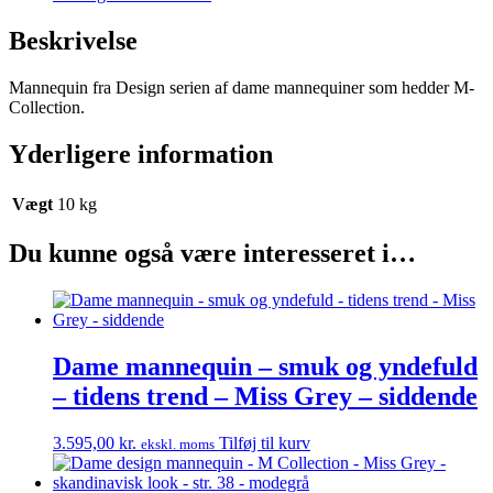
Miss
Grey
Beskrivelse
-
skandinavisk
Mannequin fra Design serien af dame mannequiner som hedder M-
look
Collection.
-
str.
38
Yderligere information
-
modegrå
Vægt
10 kg
antal
Du kunne også være interesseret i…
Dame mannequin – smuk og yndefuld
– tidens trend – Miss Grey – siddende
3.595,00
kr.
Tilføj til kurv
ekskl. moms