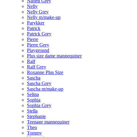
Naomi Grey
Nelly
Nelly Grey
Nelly m/make-up
Parykker
Patrick
Patrick Grey
Pierre
Pierre Grey
Playground
Plus size dame mannequiner
Ralf
Ralf Grey
Roxanne Plus Size
Sascha
Sascha Grey
Sascha m/make-up
Selina
Sophia
Sophia Grey
Stella
Stephanie
Teenage mannequiner
Theo
Tommy