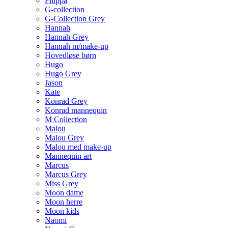
Filippa
G-collection
G-Collection Grey
Hannah
Hannah Grey
Hannah m/make-up
Hovedløse børn
Hugo
Hugo Grey
Jason
Kate
Konrad Grey
Konrad mannequin
M Collection
Malou
Malou Grey
Malou med make-up
Mannequin art
Marcus
Marcus Grey
Miss Grey
Moon dame
Moon herre
Moon kids
Naomi