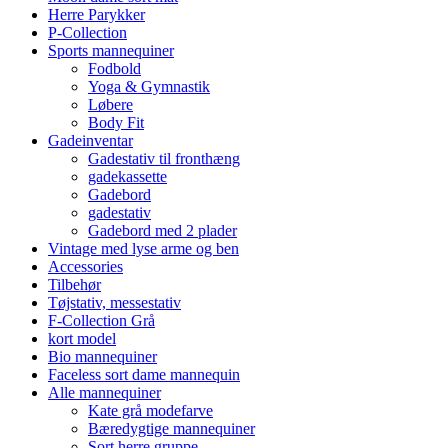
Herre Parykker
P-Collection
Sports mannequiner
Fodbold
Yoga & Gymnastik
Løbere
Body Fit
Gadeinventar
Gadestativ til fronthæng
gadekassette
Gadebord
gadestativ
Gadebord med 2 plader
Vintage med lyse arme og ben
Accessories
Tilbehør
Tøjstativ, messestativ
F-Collection Grå
kort model
Bio mannequiner
Faceless sort dame mannequin
Alle mannequiner
Kate grå modefarve
Bæredygtige mannequiner
Sort herre gruppe