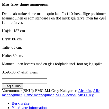
Miss Grey dame mannequin
Denne abstrakte dame mannequin kan fås i 10 forskellige positioner.
Mannequinen er som standard i en flot mørk grå farve, men fås også
i andre farver.
Højde: 182 cm.
Bryst: 86 cm.
Talje: 65 cm.
Hofte: 89 cm.
Mannequinen leveres med en glas fodplade incl. foot og leg spike.
3.595,00
kr.
ekskl. moms
Dame
design
Tilføj til kurv
mannequin
Varenummer (SKU):
EMC-M4-Grey
Kategorier:
Abstrakt
,
Alle
-
mannequiner
,
Dame mannequiner
,
M Collection
,
Miss Grey
M
Collection
Beskrivelse
-
Yderligere information