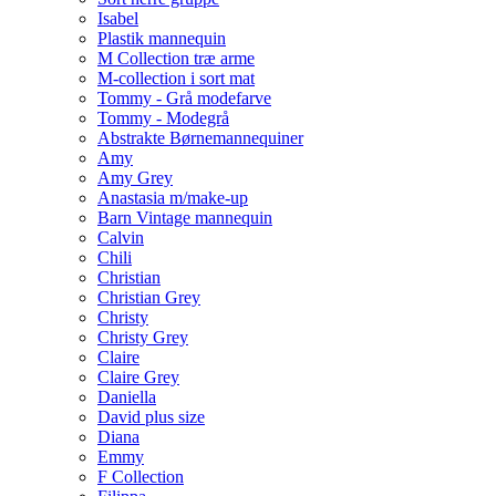
Isabel
Plastik mannequin
M Collection træ arme
M-collection i sort mat
Tommy - Grå modefarve
Tommy - Modegrå
Abstrakte Børnemannequiner
Amy
Amy Grey
Anastasia m/make-up
Barn Vintage mannequin
Calvin
Chili
Christian
Christian Grey
Christy
Christy Grey
Claire
Claire Grey
Daniella
David plus size
Diana
Emmy
F Collection