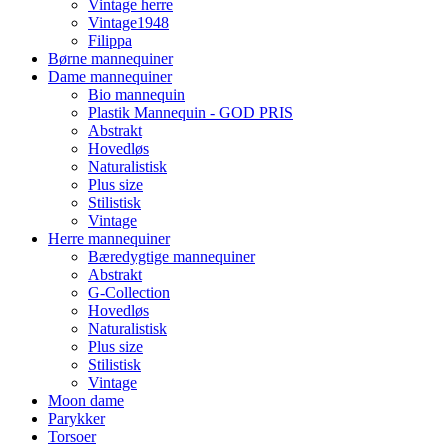
Vintage herre
Vintage1948
Filippa
Børne mannequiner
Dame mannequiner
Bio mannequin
Plastik Mannequin - GOD PRIS
Abstrakt
Hovedløs
Naturalistisk
Plus size
Stilistisk
Vintage
Herre mannequiner
Bæredygtige mannequiner
Abstrakt
G-Collection
Hovedløs
Naturalistisk
Plus size
Stilistisk
Vintage
Moon dame
Parykker
Torsoer