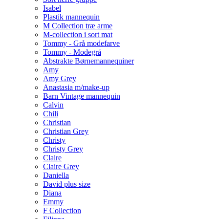
Isabel
Plastik mannequin
M Collection træ arme
M-collection i sort mat
Tommy - Grå modefarve
Tommy - Modegrå
Abstrakte Børnemannequiner
Amy
Amy Grey
Anastasia m/make-up
Barn Vintage mannequin
Calvin
Chili
Christian
Christian Grey
Christy
Christy Grey
Claire
Claire Grey
Daniella
David plus size
Diana
Emmy
F Collection