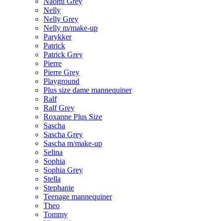
Naomi Grey
Nelly
Nelly Grey
Nelly m/make-up
Parykker
Patrick
Patrick Grey
Pierre
Pierre Grey
Playground
Plus size dame mannequiner
Ralf
Ralf Grey
Roxanne Plus Size
Sascha
Sascha Grey
Sascha m/make-up
Selina
Sophia
Sophia Grey
Stella
Stephanie
Teenage mannequiner
Theo
Tommy