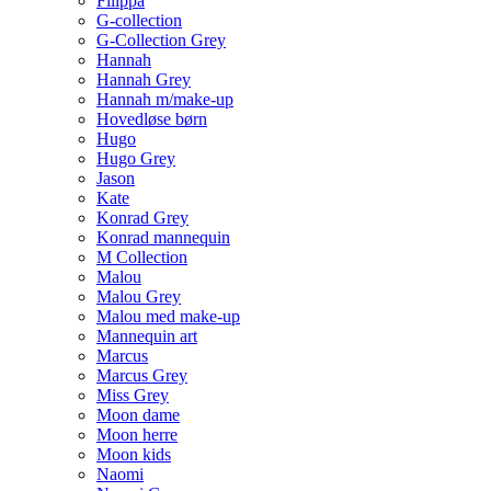
Filippa
G-collection
G-Collection Grey
Hannah
Hannah Grey
Hannah m/make-up
Hovedløse børn
Hugo
Hugo Grey
Jason
Kate
Konrad Grey
Konrad mannequin
M Collection
Malou
Malou Grey
Malou med make-up
Mannequin art
Marcus
Marcus Grey
Miss Grey
Moon dame
Moon herre
Moon kids
Naomi