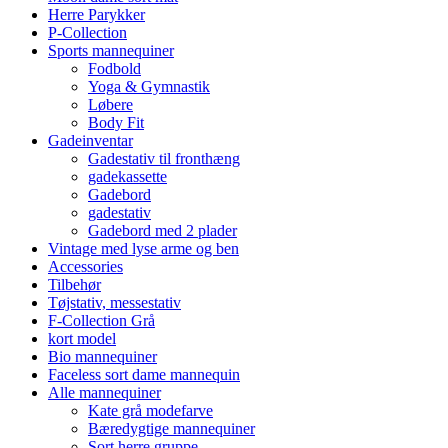
Herre Parykker
P-Collection
Sports mannequiner
Fodbold
Yoga & Gymnastik
Løbere
Body Fit
Gadeinventar
Gadestativ til fronthæng
gadekassette
Gadebord
gadestativ
Gadebord med 2 plader
Vintage med lyse arme og ben
Accessories
Tilbehør
Tøjstativ, messestativ
F-Collection Grå
kort model
Bio mannequiner
Faceless sort dame mannequin
Alle mannequiner
Kate grå modefarve
Bæredygtige mannequiner
Sort herre gruppe