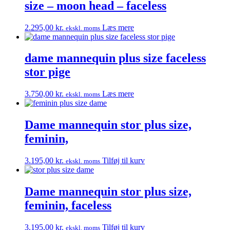
size – moon head – faceless
2.295,00
kr.
Læs mere
ekskl. moms
dame mannequin plus size faceless
stor pige
3.750,00
kr.
Læs mere
ekskl. moms
Dame mannequin stor plus size,
feminin,
3.195,00
kr.
Tilføj til kurv
ekskl. moms
Dame mannequin stor plus size,
feminin, faceless
3.195,00
kr.
Tilføj til kurv
ekskl. moms