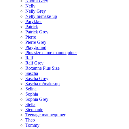
Naomi Grey
Nelly
Nelly Grey
Nelly m/make-up
Parykker
Patrick
Patrick Grey
Pierre
Pierre Grey
Playground
Plus size dame mannequiner
Ralf
Ralf Grey
Roxanne Plus Size
Sascha
Sascha Grey
Sascha m/make-up
Selina
Sophia
Sophia Grey
Stella
Stephanie
Teenage mannequiner
Theo
Tommy