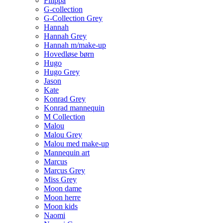
Filippa
G-collection
G-Collection Grey
Hannah
Hannah Grey
Hannah m/make-up
Hovedløse børn
Hugo
Hugo Grey
Jason
Kate
Konrad Grey
Konrad mannequin
M Collection
Malou
Malou Grey
Malou med make-up
Mannequin art
Marcus
Marcus Grey
Miss Grey
Moon dame
Moon herre
Moon kids
Naomi