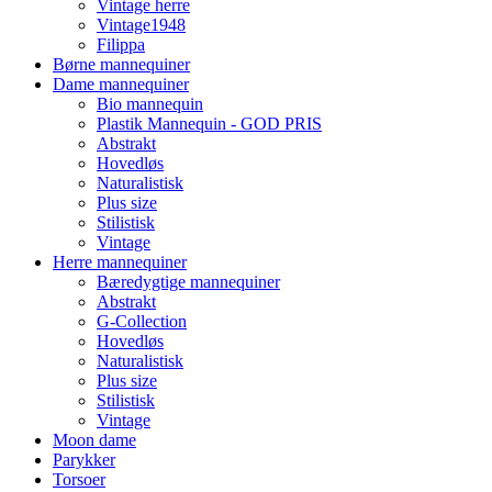
Vintage herre
Vintage1948
Filippa
Børne mannequiner
Dame mannequiner
Bio mannequin
Plastik Mannequin - GOD PRIS
Abstrakt
Hovedløs
Naturalistisk
Plus size
Stilistisk
Vintage
Herre mannequiner
Bæredygtige mannequiner
Abstrakt
G-Collection
Hovedløs
Naturalistisk
Plus size
Stilistisk
Vintage
Moon dame
Parykker
Torsoer