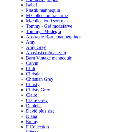
Isabel
Plastik mannequin
M Collection træ arme
M-collection i sort mat
Tommy - Grå modefarve
Tommy - Modegrå
Abstrakte Børnemannequiner
Amy
Amy Grey
Anastasia m/make-up
Barn Vintage mannequin
Calvin
Chili
Christian
Christian Grey
Christy
Christy Grey
Claire
Claire Grey
Daniella
David plus size
Diana
Emmy
F Collection