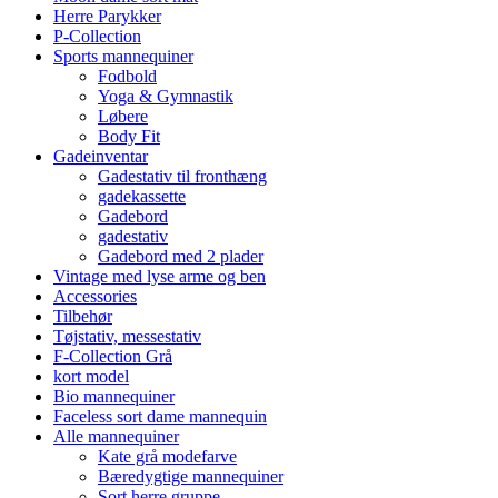
Herre Parykker
P-Collection
Sports mannequiner
Fodbold
Yoga & Gymnastik
Løbere
Body Fit
Gadeinventar
Gadestativ til fronthæng
gadekassette
Gadebord
gadestativ
Gadebord med 2 plader
Vintage med lyse arme og ben
Accessories
Tilbehør
Tøjstativ, messestativ
F-Collection Grå
kort model
Bio mannequiner
Faceless sort dame mannequin
Alle mannequiner
Kate grå modefarve
Bæredygtige mannequiner
Sort herre gruppe