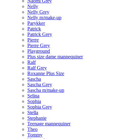
Naomi Grey
Nelly
Nelly Grey
Nelly m/make-up
Parykker
Patrick
Patrick Grey
Pierre
Pierre Grey
Playground
Plus size dame mannequiner
Ralf
Ralf Grey
Roxanne Plus Size
Sascha
Sascha Grey
Sascha m/make-up
Selina
Sophia
Sophia Grey
Stella
Stephanie
Teenage mannequiner
Theo
Tommy