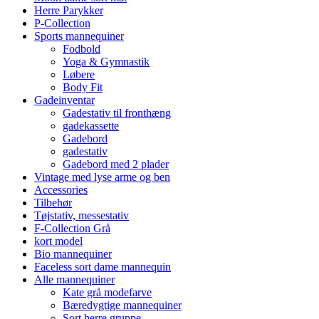
Herre Parykker
P-Collection
Sports mannequiner
Fodbold
Yoga & Gymnastik
Løbere
Body Fit
Gadeinventar
Gadestativ til fronthæng
gadekassette
Gadebord
gadestativ
Gadebord med 2 plader
Vintage med lyse arme og ben
Accessories
Tilbehør
Tøjstativ, messestativ
F-Collection Grå
kort model
Bio mannequiner
Faceless sort dame mannequin
Alle mannequiner
Kate grå modefarve
Bæredygtige mannequiner
Sort herre gruppe