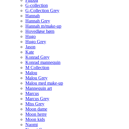
Filippa
G-collection
G-Collection Grey
Hannah
Hannah Grey
Hannah m/make-up
Hovedløse børn
Hugo
Hugo Grey
Jason
Kate
Konrad Grey
Konrad mannequin
M Collection
Malou
Malou Grey
Malou med make-up
Mannequin art
Marcus
Marcus Grey
Miss Grey
Moon dame
Moon herre
Moon kids
Naomi