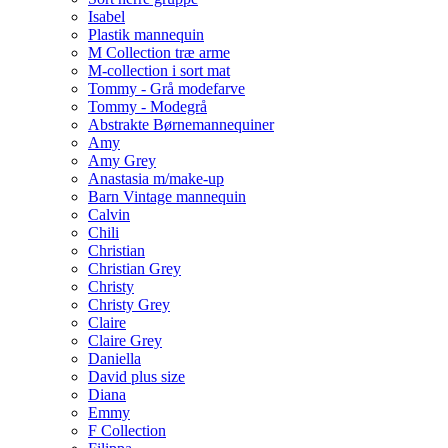
Isabel
Plastik mannequin
M Collection træ arme
M-collection i sort mat
Tommy - Grå modefarve
Tommy - Modegrå
Abstrakte Børnemannequiner
Amy
Amy Grey
Anastasia m/make-up
Barn Vintage mannequin
Calvin
Chili
Christian
Christian Grey
Christy
Christy Grey
Claire
Claire Grey
Daniella
David plus size
Diana
Emmy
F Collection