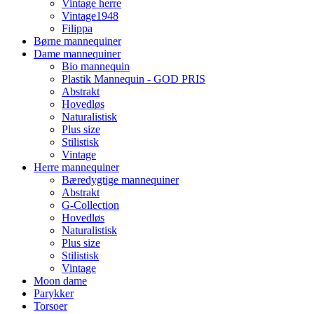
Vintage herre
Vintage1948
Filippa
Børne mannequiner
Dame mannequiner
Bio mannequin
Plastik Mannequin - GOD PRIS
Abstrakt
Hovedløs
Naturalistisk
Plus size
Stilistisk
Vintage
Herre mannequiner
Bæredygtige mannequiner
Abstrakt
G-Collection
Hovedløs
Naturalistisk
Plus size
Stilistisk
Vintage
Moon dame
Parykker
Torsoer