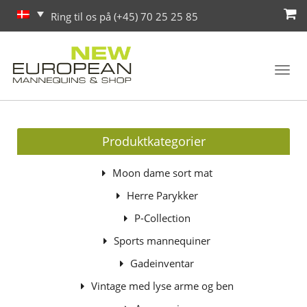
Ring til os på (+45) 70 25 25 85
Toggl
navig
Produktkategorier
Moon dame sort mat
Herre Parykker
P-Collection
Sports mannequiner
Gadeinventar
Vintage med lyse arme og ben