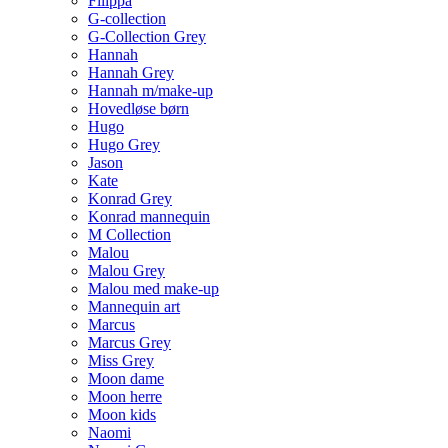
Filippa
G-collection
G-Collection Grey
Hannah
Hannah Grey
Hannah m/make-up
Hovedløse børn
Hugo
Hugo Grey
Jason
Kate
Konrad Grey
Konrad mannequin
M Collection
Malou
Malou Grey
Malou med make-up
Mannequin art
Marcus
Marcus Grey
Miss Grey
Moon dame
Moon herre
Moon kids
Naomi