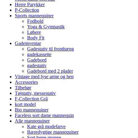
Herre Parykker
P-Collection
Sports mannequiner
Fodbold
Yoga & Gymnastik
Løbere
Body Fit
Gadeinventar
Gadestativ til fronthæng
gadekassette
Gadebord
gadestativ
Gadebord med 2 plader
Vintage med lyse arme og ben
Accessories
Tilbehør
Tøjstativ, messestativ
F-Collection Grå
kort model
Bio mannequiner
Faceless sort dame mannequin
Alle mannequiner
Kate grå modefarve
Bæredygtige mannequiner
Sort herre gruppe