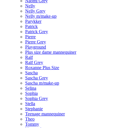
Naomi Grey
Nelly
Nelly Grey
Nelly m/make-up
Parykker
Patrick
Patrick Grey
Pierre
Pierre Grey
Playground
Plus size dame mannequiner
Ralf
Ralf Grey
Roxanne Plus Size
Sascha
Sascha Grey
Sascha m/make-up
Selina
Sophia
Sophia Grey
Stella
Stephanie
Teenage mannequiner
Theo
Tommy