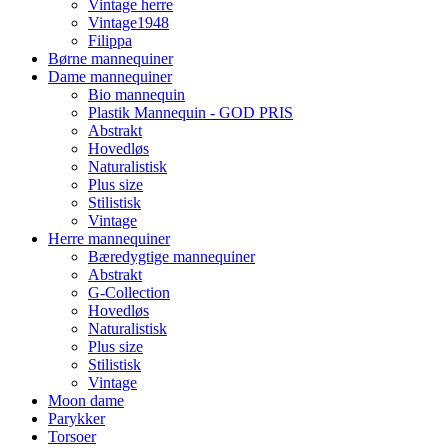
Vintage herre
Vintage1948
Filippa
Børne mannequiner
Dame mannequiner
Bio mannequin
Plastik Mannequin - GOD PRIS
Abstrakt
Hovedløs
Naturalistisk
Plus size
Stilistisk
Vintage
Herre mannequiner
Bæredygtige mannequiner
Abstrakt
G-Collection
Hovedløs
Naturalistisk
Plus size
Stilistisk
Vintage
Moon dame
Parykker
Torsoer