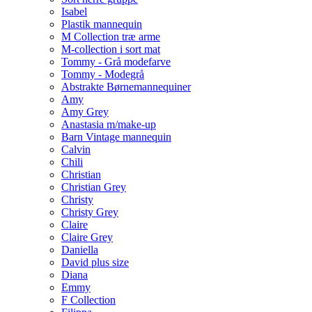
Isabel
Plastik mannequin
M Collection træ arme
M-collection i sort mat
Tommy - Grå modefarve
Tommy - Modegrå
Abstrakte Børnemannequiner
Amy
Amy Grey
Anastasia m/make-up
Barn Vintage mannequin
Calvin
Chili
Christian
Christian Grey
Christy
Christy Grey
Claire
Claire Grey
Daniella
David plus size
Diana
Emmy
F Collection