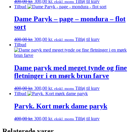
Den
Den
400,00
kr.
300,00
kr.
Tilføj til kurv
ekskl. moms
oprindelige
aktuelle
Tilbud
pris
pris
var:
er:
Dame Paryk – page – mondura – flot
400,00 kr..
300,00 kr..
sort
Den
Den
400,00
kr.
300,00
kr.
Tilføj til kurv
ekskl. moms
oprindelige
aktuelle
Tilbud
pris
pris
var:
er:
400,00 kr..
300,00 kr..
Dame paryk med meget tynde og fine
fletninger i en mørk brun farve
Den
Den
400,00
kr.
300,00
kr.
Tilføj til kurv
ekskl. moms
oprindelige
aktuelle
Tilbud
pris
pris
var:
er:
Paryk. Kort mørk dame paryk
400,00 kr..
300,00 kr..
Den
Den
400,00
kr.
300,00
kr.
Tilføj til kurv
ekskl. moms
oprindelige
aktuelle
pris
pris
Relaterede varer