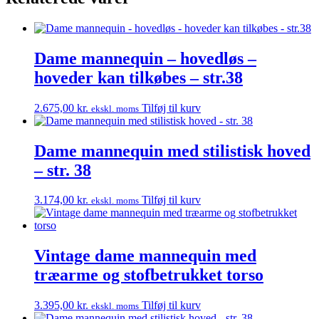
var:
er:
400,00 kr..
300,00 kr..
Dame mannequin – hovedløs –
hoveder kan tilkøbes – str.38
2.675,00
kr.
Tilføj til kurv
ekskl. moms
Dame mannequin med stilistisk hoved
– str. 38
3.174,00
kr.
Tilføj til kurv
ekskl. moms
Vintage dame mannequin med
træarme og stofbetrukket torso
3.395,00
kr.
Tilføj til kurv
ekskl. moms