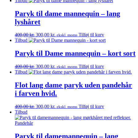
oprindelige
aktuelle
Tilbud
pris
pris
var:
er:
Paryk til dame mannequin – lang
400,00 kr..
300,00 kr..
lyshåret
Den
Den
400,00
kr.
300,00
kr.
Tilføj til kurv
ekskl. moms
oprindelige
aktuelle
Tilbud
pris
pris
var:
er:
Paryk til Dame mannequin – kort sort
400,00 kr..
300,00 kr..
Den
Den
400,00
kr.
300,00
kr.
Tilføj til kurv
ekskl. moms
oprindelige
aktuelle
Tilbud
pris
pris
var:
er:
Flot lang dame paryk uden pandehår
400,00 kr..
300,00 kr..
i farven hvid.
Den
Den
400,00
kr.
300,00
kr.
Tilføj til kurv
ekskl. moms
oprindelige
aktuelle
Tilbud
pris
pris
var:
er:
400,00 kr..
300,00 kr..
Paryk til damemannequin – lang