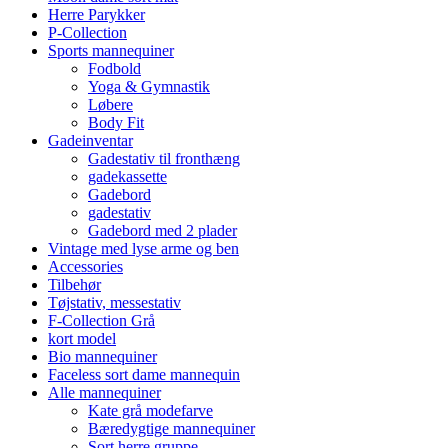
Herre Parykker
P-Collection
Sports mannequiner
Fodbold
Yoga & Gymnastik
Løbere
Body Fit
Gadeinventar
Gadestativ til fronthæng
gadekassette
Gadebord
gadestativ
Gadebord med 2 plader
Vintage med lyse arme og ben
Accessories
Tilbehør
Tøjstativ, messestativ
F-Collection Grå
kort model
Bio mannequiner
Faceless sort dame mannequin
Alle mannequiner
Kate grå modefarve
Bæredygtige mannequiner
Sort herre gruppe