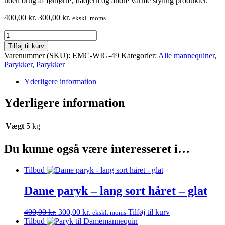
uden brug af føntørre, fladjern og andre varme styling produkter.
Den
Den
400,00
kr.
300,00
kr.
ekskl. moms
oprindelige
aktuelle
Paryk
pris
pris
til
var:
er:
Tilføj til kurv
damemannequin
400,00 kr..
300,00 kr..
Varenummer (SKU):
EMC-WIG-49
Kategorier:
Alle mannequiner
,
-
Parykker
,
Parykker
lyshåret
antal
Yderligere information
Yderligere information
Vægt
5 kg
Du kunne også være interesseret i…
Tilbud
Dame paryk – lang sort håret – glat
Den
Den
400,00
kr.
300,00
kr.
Tilføj til kurv
ekskl. moms
oprindelige
aktuelle
Tilbud