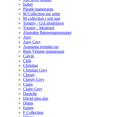
Isabel
Plastik mannequin
M Collection træ arme
M-collection i sort mat
Tommy - Grå modefarve
Tommy - Modegrå
Abstrakte Børnemannequiner
Amy
Amy Grey
Anastasia m/make-up
Barn Vintage mannequin
Calvin
Chili
Christian
Christian Grey
Christy
Christy Grey
Claire
Claire Grey
Daniella
David plus size
Diana
Emmy
F Collection