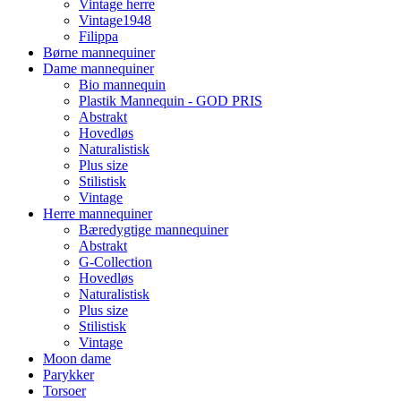
Vintage herre
Vintage1948
Filippa
Børne mannequiner
Dame mannequiner
Bio mannequin
Plastik Mannequin - GOD PRIS
Abstrakt
Hovedløs
Naturalistisk
Plus size
Stilistisk
Vintage
Herre mannequiner
Bæredygtige mannequiner
Abstrakt
G-Collection
Hovedløs
Naturalistisk
Plus size
Stilistisk
Vintage
Moon dame
Parykker
Torsoer