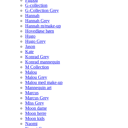
Filippa
G-collection
G-Collection Grey
Hannah
Hannah Grey
Hannah m/make-up
Hovedløse børn
Hugo
Hugo Grey
Jason
Kate
Konrad Grey
Konrad mannequin
M Collection
Malou
Malou Grey
Malou med make-up
Mannequin art
Marcus
Marcus Grey
Miss Grey
Moon dame
Moon herre
Moon kids
Naomi