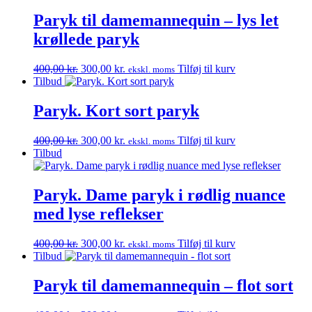
pris
pris
var:
er:
Paryk til damemannequin – lys let
400,00 kr..
300,00 kr..
krøllede paryk
Den
Den
400,00
kr.
300,00
kr.
Tilføj til kurv
ekskl. moms
oprindelige
aktuelle
Tilbud
pris
pris
var:
er:
Paryk. Kort sort paryk
400,00 kr..
300,00 kr..
Den
Den
400,00
kr.
300,00
kr.
Tilføj til kurv
ekskl. moms
oprindelige
aktuelle
Tilbud
pris
pris
var:
er:
400,00 kr..
300,00 kr..
Paryk. Dame paryk i rødlig nuance
med lyse reflekser
Den
Den
400,00
kr.
300,00
kr.
Tilføj til kurv
ekskl. moms
oprindelige
aktuelle
Tilbud
pris
pris
var:
er:
Paryk til damemannequin – flot sort
400,00 kr..
300,00 kr..