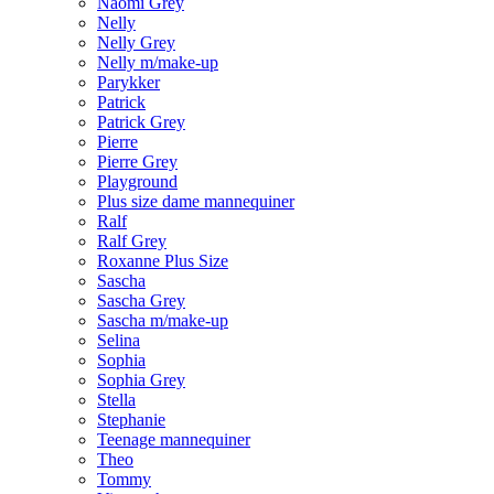
Naomi Grey
Nelly
Nelly Grey
Nelly m/make-up
Parykker
Patrick
Patrick Grey
Pierre
Pierre Grey
Playground
Plus size dame mannequiner
Ralf
Ralf Grey
Roxanne Plus Size
Sascha
Sascha Grey
Sascha m/make-up
Selina
Sophia
Sophia Grey
Stella
Stephanie
Teenage mannequiner
Theo
Tommy