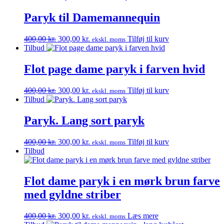
pris
pris
var:
er:
Paryk til Damemannequin
400,00 kr..
300,00 kr..
Den
Den
400,00
kr.
300,00
kr.
Tilføj til kurv
ekskl. moms
oprindelige
aktuelle
Tilbud
pris
pris
var:
er:
Flot page dame paryk i farven hvid
400,00 kr..
300,00 kr..
Den
Den
400,00
kr.
300,00
kr.
Tilføj til kurv
ekskl. moms
oprindelige
aktuelle
Tilbud
pris
pris
var:
er:
Paryk. Lang sort paryk
400,00 kr..
300,00 kr..
Den
Den
400,00
kr.
300,00
kr.
Tilføj til kurv
ekskl. moms
oprindelige
aktuelle
Tilbud
pris
pris
var:
er:
400,00 kr..
300,00 kr..
Flot dame paryk i en mørk brun farve
med gyldne striber
Den
Den
400,00
kr.
300,00
kr.
Læs mere
ekskl. moms