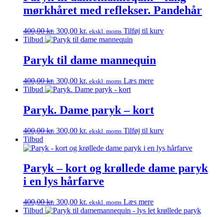
mørkhåret med reflekser. Pandehår
Den
Den
400,00
kr.
300,00
kr.
Tilføj til kurv
ekskl. moms
oprindelige
aktuelle
Tilbud
pris
pris
var:
er:
Paryk til dame mannequin
400,00 kr..
300,00 kr..
Den
Den
400,00
kr.
300,00
kr.
Læs mere
ekskl. moms
oprindelige
aktuelle
Tilbud
pris
pris
var:
er:
Paryk. Dame paryk – kort
400,00 kr..
300,00 kr..
Den
Den
400,00
kr.
300,00
kr.
Tilføj til kurv
ekskl. moms
oprindelige
aktuelle
Tilbud
pris
pris
var:
er:
400,00 kr..
300,00 kr..
Paryk – kort og krøllede dame paryk
i en lys hårfarve
Den
Den
400,00
kr.
300,00
kr.
Læs mere
ekskl. moms
oprindelige
aktuelle
Tilbud