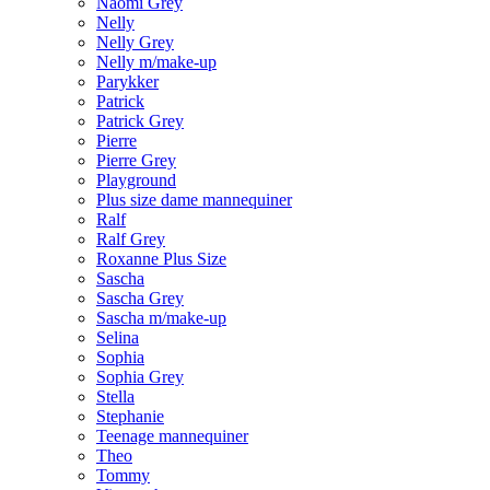
Naomi Grey
Nelly
Nelly Grey
Nelly m/make-up
Parykker
Patrick
Patrick Grey
Pierre
Pierre Grey
Playground
Plus size dame mannequiner
Ralf
Ralf Grey
Roxanne Plus Size
Sascha
Sascha Grey
Sascha m/make-up
Selina
Sophia
Sophia Grey
Stella
Stephanie
Teenage mannequiner
Theo
Tommy