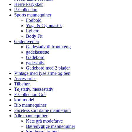
Herre Parykker
P-Collection
Sports mannequiner
Fodbold
Yoga & Gymnastik
Løbere
Body Fit
Gadeinventar
Gadestativ til fronthæng
gadekassette
Gadebord
gadestativ
Gadebord med 2 plader
Vintage med lyse arme og ben
Accessories
Tilbehør
Tøjstativ, messestativ
F-Collection Grå
kort model
Bio mannequiner
Faceless sort dame mannequin
Alle mannequiner
Kate grå modefarve
Bæredygtige mannequiner
Sort herre gruppe