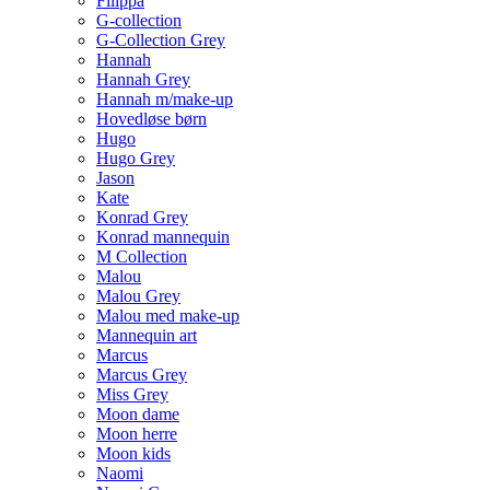
Filippa
G-collection
G-Collection Grey
Hannah
Hannah Grey
Hannah m/make-up
Hovedløse børn
Hugo
Hugo Grey
Jason
Kate
Konrad Grey
Konrad mannequin
M Collection
Malou
Malou Grey
Malou med make-up
Mannequin art
Marcus
Marcus Grey
Miss Grey
Moon dame
Moon herre
Moon kids
Naomi