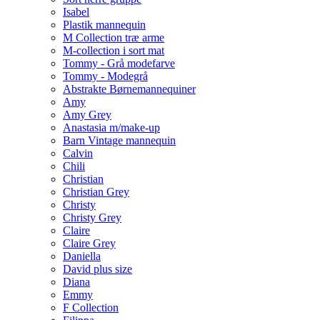
Isabel
Plastik mannequin
M Collection træ arme
M-collection i sort mat
Tommy - Grå modefarve
Tommy - Modegrå
Abstrakte Børnemannequiner
Amy
Amy Grey
Anastasia m/make-up
Barn Vintage mannequin
Calvin
Chili
Christian
Christian Grey
Christy
Christy Grey
Claire
Claire Grey
Daniella
David plus size
Diana
Emmy
F Collection