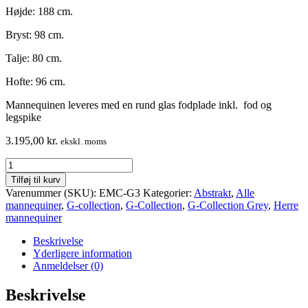
Højde: 188 cm.
Bryst: 98 cm.
Talje: 80 cm.
Hofte: 96 cm.
Mannequinen leveres med en rund glas fodplade inkl. fod og
legspike
3.195,00
kr.
ekskl. moms
Herre
mannequin
Tilføj til kurv
-
Varenummer (SKU):
EMC-G3
Kategorier:
Abstrakt
,
Alle
flot
mannequiner
,
G-collection
,
G-Collection
,
G-Collection Grey
,
Herre
design
mannequiner
mannequin
antal
Beskrivelse
Yderligere information
Anmeldelser (0)
Beskrivelse