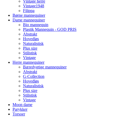
Vintage herre
Vintage1948
Filippa
Børne mannequiner
Dame mannequiner
Bio mannequin
Plastik Mannequin - GOD PRIS
Abstrakt
Hovedløs
Naturalistisk
Plus size
Stilistisk
Vintage
Herre mannequiner
Bæredygtige mannequiner
Abstrakt
G-Collection
Hovedløs
Naturalistisk
Plus size
Stilistisk
Vintage
Moon dame
Parykker
Torsoer