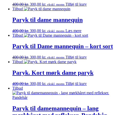
Den
Den
400,00
kr.
300,00
kr.
Tilføj til kurv
ekskl. moms
oprindelige
aktuelle
Tilbud
pris
pris
var:
er:
Paryk til dame mannequin
400,00 kr..
300,00 kr..
Den
Den
400,00
kr.
300,00
kr.
Læs mere
ekskl. moms
oprindelige
aktuelle
Tilbud
pris
pris
var:
er:
Paryk til Dame mannequin – kort sort
400,00 kr..
300,00 kr..
Den
Den
400,00
kr.
300,00
kr.
Tilføj til kurv
ekskl. moms
oprindelige
aktuelle
Tilbud
pris
pris
var:
er:
Paryk. Kort mørk dame paryk
400,00 kr..
300,00 kr..
Den
Den
400,00
kr.
300,00
kr.
Tilføj til kurv
ekskl. moms
oprindelige
aktuelle
Tilbud
pris
pris
var:
er:
400,00 kr..
300,00 kr..
Paryk til damemannequin – lang