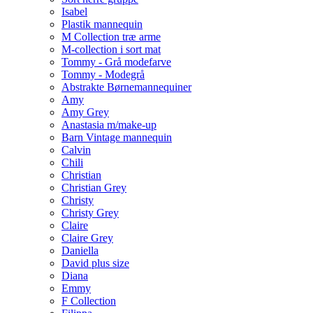
Isabel
Plastik mannequin
M Collection træ arme
M-collection i sort mat
Tommy - Grå modefarve
Tommy - Modegrå
Abstrakte Børnemannequiner
Amy
Amy Grey
Anastasia m/make-up
Barn Vintage mannequin
Calvin
Chili
Christian
Christian Grey
Christy
Christy Grey
Claire
Claire Grey
Daniella
David plus size
Diana
Emmy
F Collection