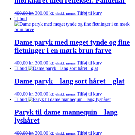
mørkhåret med reflekser. Pandehår
Den
Den
400,00
kr.
300,00
kr.
Tilføj til kurv
ekskl. moms
oprindelige
aktuelle
Tilbud
pris
pris
var:
er:
400,00 kr..
300,00 kr..
Dame paryk med meget tynde og fine
fletninger i en mørk brun farve
Den
Den
400,00
kr.
300,00
kr.
Tilføj til kurv
ekskl. moms
oprindelige
aktuelle
Tilbud
pris
pris
var:
er:
Dame paryk – lang sort håret – glat
400,00 kr..
300,00 kr..
Den
Den
400,00
kr.
300,00
kr.
Tilføj til kurv
ekskl. moms
oprindelige
aktuelle
Tilbud
pris
pris
var:
er:
Paryk til dame mannequin – lang
400,00 kr..
300,00 kr..
lyshåret
Den
Den
400,00
kr.
300,00
kr.
Tilføj til kurv
ekskl. moms