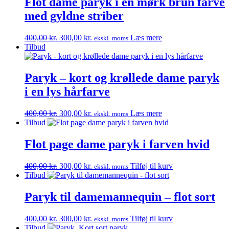
Flot dame paryk i en mørk brun farve
med gyldne striber
Den
Den
400,00
kr.
300,00
kr.
Læs mere
ekskl. moms
oprindelige
aktuelle
Tilbud
pris
pris
var:
er:
400,00 kr..
300,00 kr..
Paryk – kort og krøllede dame paryk
i en lys hårfarve
Den
Den
400,00
kr.
300,00
kr.
Læs mere
ekskl. moms
oprindelige
aktuelle
Tilbud
pris
pris
var:
er:
Flot page dame paryk i farven hvid
400,00 kr..
300,00 kr..
Den
Den
400,00
kr.
300,00
kr.
Tilføj til kurv
ekskl. moms
oprindelige
aktuelle
Tilbud
pris
pris
var:
er:
Paryk til damemannequin – flot sort
400,00 kr..
300,00 kr..
Den
Den
400,00
kr.
300,00
kr.
Tilføj til kurv
ekskl. moms
oprindelige
aktuelle
Tilbud