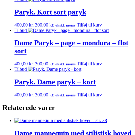
pris
pris
var:
er:
Paryk. Kort sort paryk
400,00 kr..
300,00 kr..
Den
Den
400,00
kr.
300,00
kr.
Tilføj til kurv
ekskl. moms
oprindelige
aktuelle
Tilbud
pris
pris
var:
er:
Dame Paryk – page – mondura – flot
400,00 kr..
300,00 kr..
sort
Den
Den
400,00
kr.
300,00
kr.
Tilføj til kurv
ekskl. moms
oprindelige
aktuelle
Tilbud
pris
pris
var:
er:
Paryk. Dame paryk – kort
400,00 kr..
300,00 kr..
Den
Den
400,00
kr.
300,00
kr.
Tilføj til kurv
ekskl. moms
oprindelige
aktuelle
pris
pris
Relaterede varer
var:
er:
400,00 kr..
300,00 kr..
Dame mannequin med stilistisk hoved