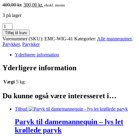
Den
Den
400,00
kr.
300,00
kr.
ekskl. moms
oprindelige
aktuelle
3 på lager
pris
pris
var:
er:
Paryk
400,00 kr..
300,00 kr..
til
Tilføj til kurv
Damemannequin
Varenummer (SKU):
EMC-WIG-41
Kategorier:
Alle mannequiner
,
antal
Parykker
,
Parykker
Yderligere information
Yderligere information
Vægt
5 kg
Du kunne også være interesseret i…
Tilbud
Paryk til damemannequin – lys let
krøllede paryk