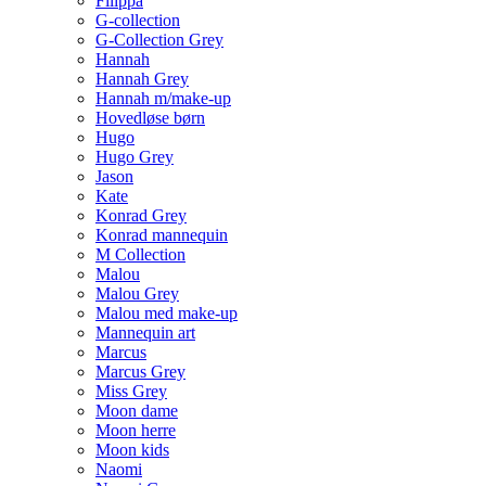
Filippa
G-collection
G-Collection Grey
Hannah
Hannah Grey
Hannah m/make-up
Hovedløse børn
Hugo
Hugo Grey
Jason
Kate
Konrad Grey
Konrad mannequin
M Collection
Malou
Malou Grey
Malou med make-up
Mannequin art
Marcus
Marcus Grey
Miss Grey
Moon dame
Moon herre
Moon kids
Naomi