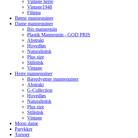
Vintage herre
Vintage1948
Filippa
Børne mannequiner
Dame mannequiner
Bio mannequin
Plastik Mannequin - GOD PRIS
Abstrakt
Hovedløs
Naturalistisk
Plus size
Stilistisk
Vintage
Herre mannequiner
Bæredygtige mannequiner
Abstrakt
G-Collection
Hovedløs
Naturalistisk
Plus size
Stilistisk
Vintage
Moon dame
Parykker
Torsoer