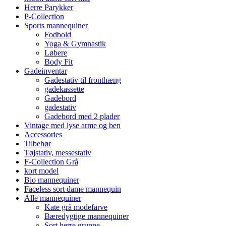
Herre Parykker
P-Collection
Sports mannequiner
Fodbold
Yoga & Gymnastik
Løbere
Body Fit
Gadeinventar
Gadestativ til fronthæng
gadekassette
Gadebord
gadestativ
Gadebord med 2 plader
Vintage med lyse arme og ben
Accessories
Tilbehør
Tøjstativ, messestativ
F-Collection Grå
kort model
Bio mannequiner
Faceless sort dame mannequin
Alle mannequiner
Kate grå modefarve
Bæredygtige mannequiner
Sort herre gruppe