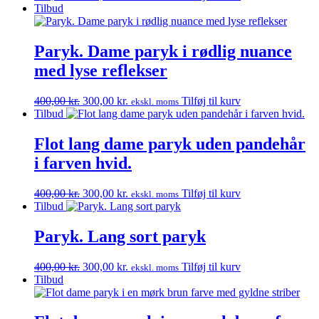
oprindelige
aktuelle
Tilbud
pris
pris
var:
er:
400,00 kr..
300,00 kr..
Paryk. Dame paryk i rødlig nuance
med lyse reflekser
Den
Den
400,00
kr.
300,00
kr.
Tilføj til kurv
ekskl. moms
oprindelige
aktuelle
Tilbud
pris
pris
var:
er:
Flot lang dame paryk uden pandehår
400,00 kr..
300,00 kr..
i farven hvid.
Den
Den
400,00
kr.
300,00
kr.
Tilføj til kurv
ekskl. moms
oprindelige
aktuelle
Tilbud
pris
pris
var:
er:
Paryk. Lang sort paryk
400,00 kr..
300,00 kr..
Den
Den
400,00
kr.
300,00
kr.
Tilføj til kurv
ekskl. moms
oprindelige
aktuelle
Tilbud
pris
pris
var:
er:
400,00 kr..
300,00 kr..