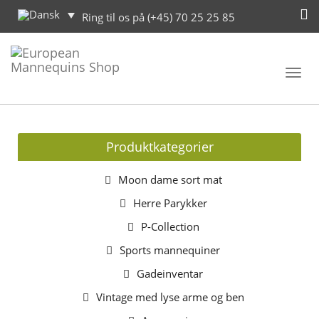
Ring til os på (+45) 70 25 25 85
Toggl
navig
Produktkategorier
Moon dame sort mat
Herre Parykker
P-Collection
Sports mannequiner
Gadeinventar
Vintage med lyse arme og ben