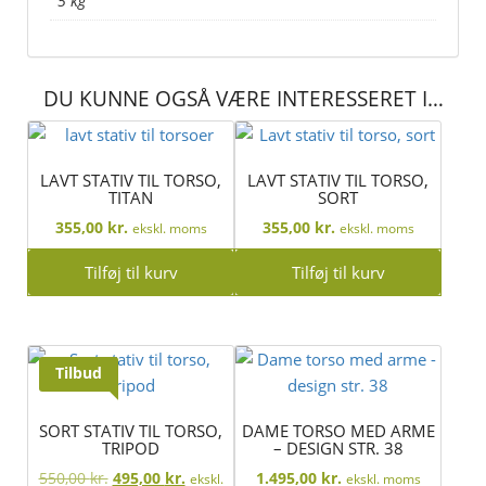
5 kg
DU KUNNE OGSÅ VÆRE INTERESSERET I…
LAVT STATIV TIL TORSO,
LAVT STATIV TIL TORSO,
TITAN
SORT
355,00
kr.
355,00
kr.
ekskl. moms
ekskl. moms
Tilføj til kurv
Tilføj til kurv
Tilbud
SORT STATIV TIL TORSO,
DAME TORSO MED ARME
TRIPOD
– DESIGN STR. 38
Den
Den
550,00
kr.
495,00
kr.
1.495,00
kr.
ekskl.
ekskl. moms