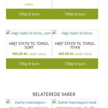
oprindelige
aktuelle
moms
pris
pris
Tilføj til kurv
Tilføj til kurv
var:
er:
550,00 kr..
495,00 kr..
HØJT STATIV TIL TORSO,
HØJT STATIV TIL TORSO,
SORT
TITAN
455,00
kr.
455,00
kr.
ekskl. moms
ekskl. moms
Tilføj til kurv
Tilføj til kurv
RELATEREDE VARER