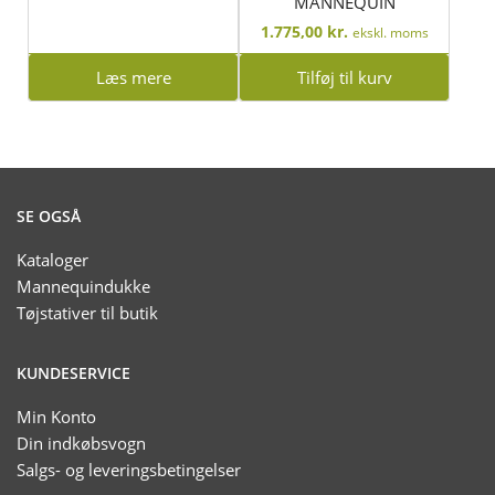
MANNEQUIN
1.775,00
kr.
ekskl. moms
Læs mere
Tilføj til kurv
SE OGSÅ
Kataloger
Mannequindukke
Tøjstativer til butik
KUNDESERVICE
Min Konto
Din indkøbsvogn
Salgs- og leveringsbetingelser