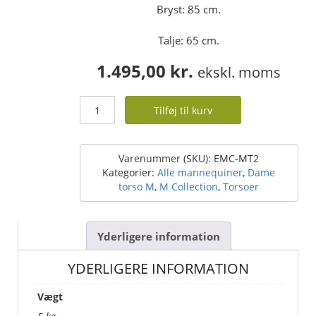
Bryst: 85 cm.
Talje: 65 cm.
1.495,00
kr.
ekskl. moms
Dame
Tilføj til kurv
torso
-
design
torso
Varenummer (SKU):
EMC-MT2
-
Kategorier:
Alle mannequiner
,
Dame
med
torso M
,
M Collection
,
Torsoer
arme
-
Flot
Yderligere information
og
stilfuld
YDERLIGERE INFORMATION
antal
Vægt