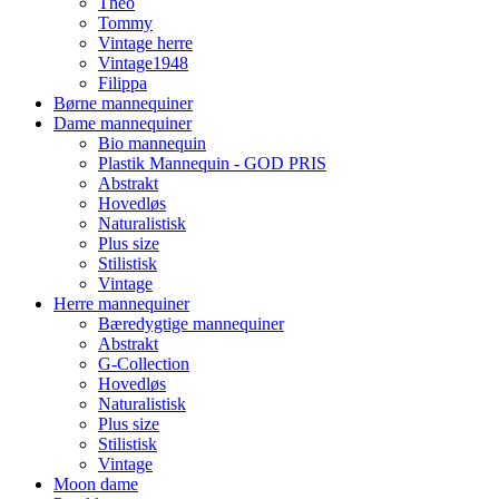
Theo
Tommy
Vintage herre
Vintage1948
Filippa
Børne mannequiner
Dame mannequiner
Bio mannequin
Plastik Mannequin - GOD PRIS
Abstrakt
Hovedløs
Naturalistisk
Plus size
Stilistisk
Vintage
Herre mannequiner
Bæredygtige mannequiner
Abstrakt
G-Collection
Hovedløs
Naturalistisk
Plus size
Stilistisk
Vintage
Moon dame