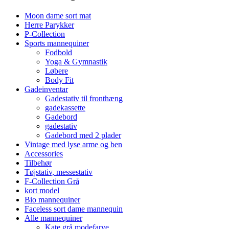
Moon dame sort mat
Herre Parykker
P-Collection
Sports mannequiner
Fodbold
Yoga & Gymnastik
Løbere
Body Fit
Gadeinventar
Gadestativ til fronthæng
gadekassette
Gadebord
gadestativ
Gadebord med 2 plader
Vintage med lyse arme og ben
Accessories
Tilbehør
Tøjstativ, messestativ
F-Collection Grå
kort model
Bio mannequiner
Faceless sort dame mannequin
Alle mannequiner
Kate grå modefarve