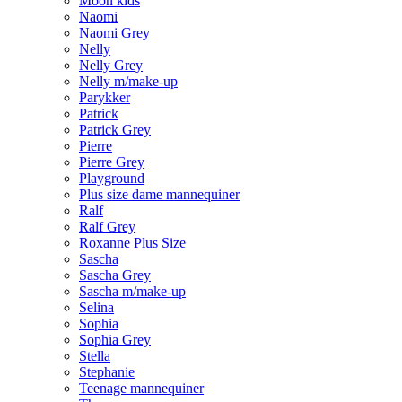
Moon kids
Naomi
Naomi Grey
Nelly
Nelly Grey
Nelly m/make-up
Parykker
Patrick
Patrick Grey
Pierre
Pierre Grey
Playground
Plus size dame mannequiner
Ralf
Ralf Grey
Roxanne Plus Size
Sascha
Sascha Grey
Sascha m/make-up
Selina
Sophia
Sophia Grey
Stella
Stephanie
Teenage mannequiner