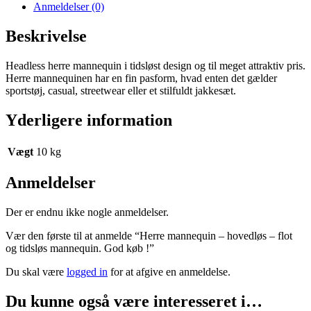
tidsløs
Anmeldelser (0)
mannequin.
God
Beskrivelse
køb
!
Headless herre mannequin i tidsløst design og til meget attraktiv pris.
antal
Herre mannequinen har en fin pasform, hvad enten det gælder
sportstøj, casual, streetwear eller et stilfuldt jakkesæt.
Yderligere information
Vægt
10 kg
Anmeldelser
Der er endnu ikke nogle anmeldelser.
Vær den første til at anmelde “Herre mannequin – hovedløs – flot
og tidsløs mannequin. God køb !”
Du skal være
logged in
for at afgive en anmeldelse.
Du kunne også være interesseret i…