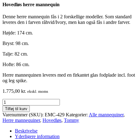
Hovedløs herre mannequin
Denne herre mannequin fås i 2 forskellige modeller. Som standard
leveres den i farven råhvid/Ivory, men kan også fås i andre farver.
Højde: 174 cm.
Bryst: 98 cm.
Talje: 82 cm.
Hofte: 86 cm.
Herre mannequinen leveres med en firkantet glas fodplade incl. foot
og leg spike.
1.775,00
kr.
ekskl. moms
Herre
mannequin
Tilføj til kurv
-
Varenummer (SKU):
EMC-429
Kategorier:
Alle mannequiner
,
hovedløs
Herre mannequiner
,
Hovedløs
,
Tommy
-
flot
Beskrivelse
og
Yderligere information