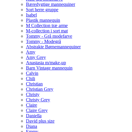
Bæredygtige mannequiner
Sort herre gruppe
Isabel
Plastik mannequin
M Collection træ arme
M-collection i sort mat
Tommy - Grå modefarve
Tommy - Modegrå
Abstrakte Børnemannequiner
Amy
Amy Grey
Anastasia m/make-up
Barn Vintage mannequin
Calvin
Chili
Christian
Christian Grey
Christy
Christy Grey
Claire
Claire Grey
Daniella
David plus size
Diana
Emmy