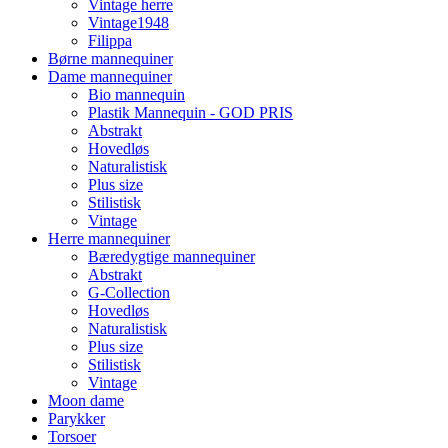
Vintage herre
Vintage1948
Filippa
Børne mannequiner
Dame mannequiner
Bio mannequin
Plastik Mannequin - GOD PRIS
Abstrakt
Hovedløs
Naturalistisk
Plus size
Stilistisk
Vintage
Herre mannequiner
Bæredygtige mannequiner
Abstrakt
G-Collection
Hovedløs
Naturalistisk
Plus size
Stilistisk
Vintage
Moon dame
Parykker
Torsoer