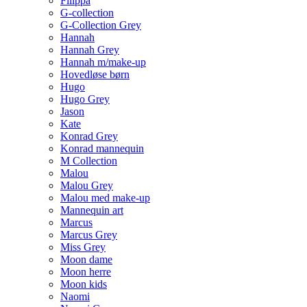
Filippa
G-collection
G-Collection Grey
Hannah
Hannah Grey
Hannah m/make-up
Hovedløse børn
Hugo
Hugo Grey
Jason
Kate
Konrad Grey
Konrad mannequin
M Collection
Malou
Malou Grey
Malou med make-up
Mannequin art
Marcus
Marcus Grey
Miss Grey
Moon dame
Moon herre
Moon kids
Naomi