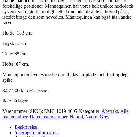
Dame mannequin “Naomi Grey” i flot grå farve, som kan fås i 6
forskellige positioner. Mannequinen har vores helt unikke neck-lock
system, som gør det muligt helt at undlade at sætte et hoved på og
istedet bruge den som hovedløs. Mannequinen kan også fås i andre
farver.
Højde: 183 cm.
Bryst: 87 cm.
Talje: 68 cm.
Hofte: 87 cm.
Mannequinen leveres med en rund glas fodplade incl. foot og leg
spike.
3.574,00
kr.
ekskl. moms
Ikke på lager
Varenummer (SKU):
EMC-1019-40-G
Kategorier:
Abstrakt
,
Alle
mannequiner
,
Dame mannequiner
,
Naomi
,
Naomi Grey
Beskrivelse
Yderligere information