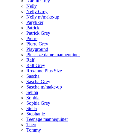
Naomi Grey
Nelly
Nelly Grey
Nelly m/make-up
Parykker
Patrick
Patrick Grey
Pierre
Pierre Grey
Playground
Plus size dame mannequiner
Ralf
Ralf Grey
Roxanne Plus Size
Sascha
Sascha Grey
Sascha m/make-up
Selina
Sophia
Sophia Grey
Stella
Stephanie
Teenage mannequiner
Theo
Tommy