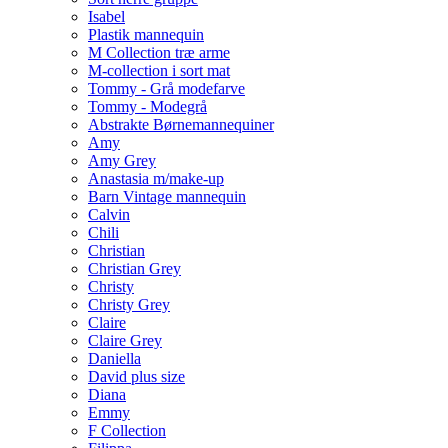
Isabel
Plastik mannequin
M Collection træ arme
M-collection i sort mat
Tommy - Grå modefarve
Tommy - Modegrå
Abstrakte Børnemannequiner
Amy
Amy Grey
Anastasia m/make-up
Barn Vintage mannequin
Calvin
Chili
Christian
Christian Grey
Christy
Christy Grey
Claire
Claire Grey
Daniella
David plus size
Diana
Emmy
F Collection