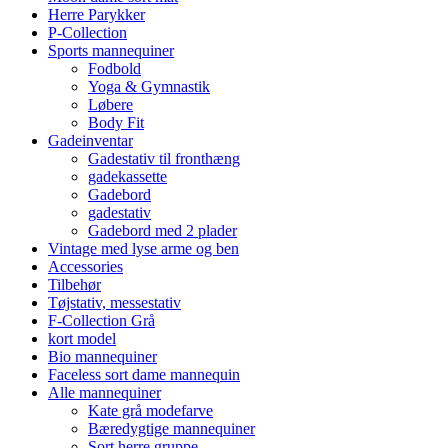
Herre Parykker
P-Collection
Sports mannequiner
Fodbold
Yoga & Gymnastik
Løbere
Body Fit
Gadeinventar
Gadestativ til fronthæng
gadekassette
Gadebord
gadestativ
Gadebord med 2 plader
Vintage med lyse arme og ben
Accessories
Tilbehør
Tøjstativ, messestativ
F-Collection Grå
kort model
Bio mannequiner
Faceless sort dame mannequin
Alle mannequiner
Kate grå modefarve
Bæredygtige mannequiner
Sort herre gruppe