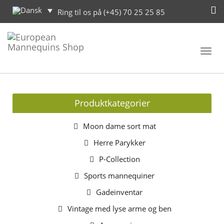
Ring til os på (+45) 70 25 25 85
Toggl
navig
Produktkategorier
Moon dame sort mat
Herre Parykker
P-Collection
Sports mannequiner
Gadeinventar
Vintage med lyse arme og ben