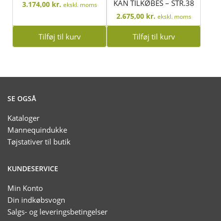
KAN TILKØBES – STR.38
3.174,00
kr.
ekskl. moms
2.675,00
kr.
ekskl. moms
Tilføj til kurv
Tilføj til kurv
SE OGSÅ
Kataloger
Mannequindukke
Tøjstativer til butik
KUNDESERVICE
Min Konto
Din indkøbsvogn
Salgs- og leveringsbetingelser