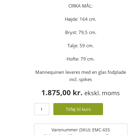
CIRKA MÅL:
Højde: 164 cm.
Bryst: 79,5 cm.
Talje: 59 cm.
Hofte: 79 cm.
Mannequinen leveres med en glas fodplade
incl. spikes
1.875,00
kr.
ekskl. moms
Teenage
Tilføj til kurv
mannequin
–
faceless
–
Varenummer (SKU):
EMC-655