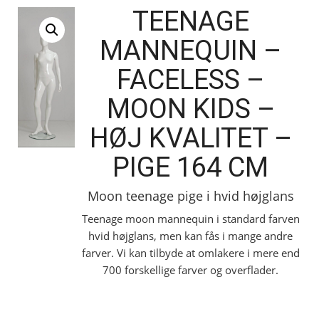
TEENAGE
MANNEQUIN –
FACELESS –
MOON KIDS –
HØJ KVALITET –
PIGE 164 CM
Moon teenage pige i hvid højglans
Teenage moon mannequin i standard farven
hvid højglans, men kan fås i mange andre
farver. Vi kan tilbyde at omlakere i mere end
700 forskellige farver og overflader.