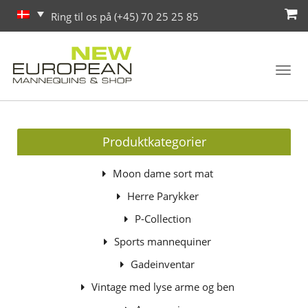
Ring til os på (+45) 70 25 25 85
Toggl
navig
Produktkategorier
Moon dame sort mat
Herre Parykker
P-Collection
Sports mannequiner
Gadeinventar
Vintage med lyse arme og ben