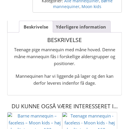
Moon
Kategorier:
Alle mannequiner
,
Børne
kids
mannequiner
,
Moon kids
–
høj
kvalitet
Beskrivelse
Yderligere information
–
Pige
BESKRIVELSE
164
cm
Teenage pige mannequin med måne hoved. Denne
antal
måne mannequin fås i forskellige aldersgrupper og
positioner.
Mannequinen har vi liggende på lager og den kan
derfor leveres indenfor få dage.
DU KUNNE OGSÅ VÆRE INTERESSERET I…