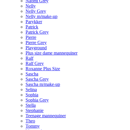
Naomi Grey
Nelly
Nelly Grey
Nelly m/make-up
Parykker
Patrick
Patrick Grey
Pierre
Pierre Grey
Playground
Plus size dame mannequiner
Ralf
Ralf Grey
Roxanne Plus Size
Sascha
Sascha Grey
Sascha m/make-up
Selina
Sophia
Sophia Grey
Stella
Stephanie
Teenage mannequiner
Theo
Tommy