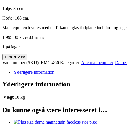
Talje: 85 cm.
Hofte: 108 cm.
Mannequinen leveres med en firkantet glas fodplade incl. foot og leg 
1.995,00
kr.
ekskl. moms
1 på lager
Mannequin
Tilføj til kurv
dame
Varenummer (SKU):
EMC-466
Kategorier:
Alle mannequiner
,
Dame 
-
Stor
Yderligere information
pige
-
Yderligere information
+size
-
Vægt
10 kg
hovedløs
antal
Du kunne også være interesseret i…