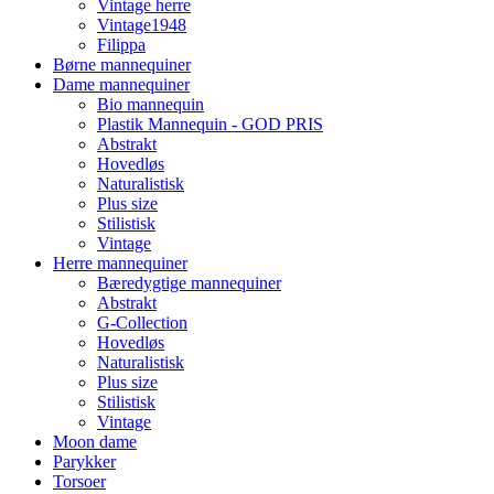
Vintage herre
Vintage1948
Filippa
Børne mannequiner
Dame mannequiner
Bio mannequin
Plastik Mannequin - GOD PRIS
Abstrakt
Hovedløs
Naturalistisk
Plus size
Stilistisk
Vintage
Herre mannequiner
Bæredygtige mannequiner
Abstrakt
G-Collection
Hovedløs
Naturalistisk
Plus size
Stilistisk
Vintage
Moon dame
Parykker
Torsoer