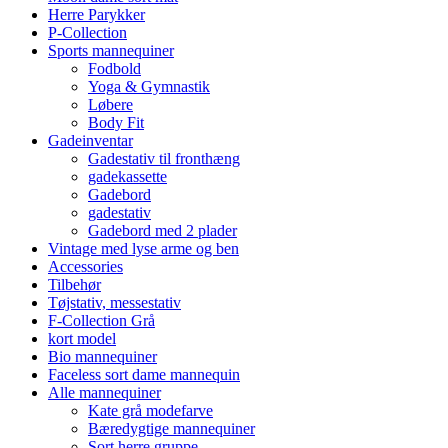
Herre Parykker
P-Collection
Sports mannequiner
Fodbold
Yoga & Gymnastik
Løbere
Body Fit
Gadeinventar
Gadestativ til fronthæng
gadekassette
Gadebord
gadestativ
Gadebord med 2 plader
Vintage med lyse arme og ben
Accessories
Tilbehør
Tøjstativ, messestativ
F-Collection Grå
kort model
Bio mannequiner
Faceless sort dame mannequin
Alle mannequiner
Kate grå modefarve
Bæredygtige mannequiner
Sort herre gruppe