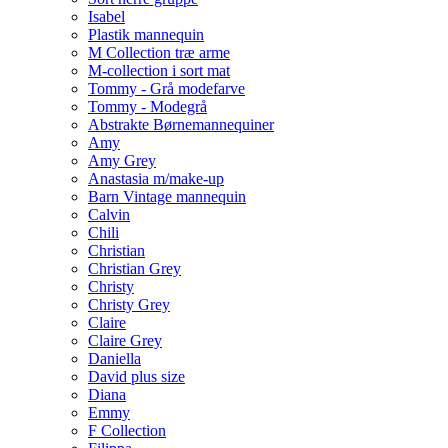
Isabel
Plastik mannequin
M Collection træ arme
M-collection i sort mat
Tommy - Grå modefarve
Tommy - Modegrå
Abstrakte Børnemannequiner
Amy
Amy Grey
Anastasia m/make-up
Barn Vintage mannequin
Calvin
Chili
Christian
Christian Grey
Christy
Christy Grey
Claire
Claire Grey
Daniella
David plus size
Diana
Emmy
F Collection