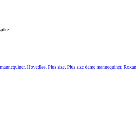
spike.
mannequiner
,
Hovedløs
,
Plus size
,
Plus size dame mannequiner
,
Roxan