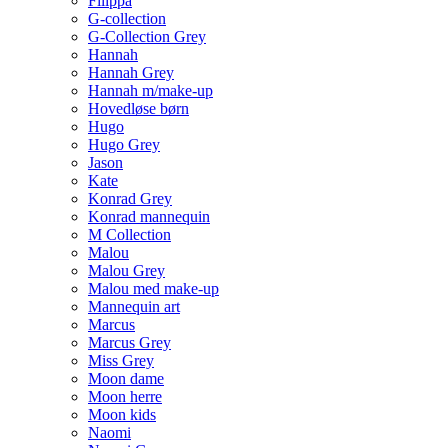
Filippa
G-collection
G-Collection Grey
Hannah
Hannah Grey
Hannah m/make-up
Hovedløse børn
Hugo
Hugo Grey
Jason
Kate
Konrad Grey
Konrad mannequin
M Collection
Malou
Malou Grey
Malou med make-up
Mannequin art
Marcus
Marcus Grey
Miss Grey
Moon dame
Moon herre
Moon kids
Naomi