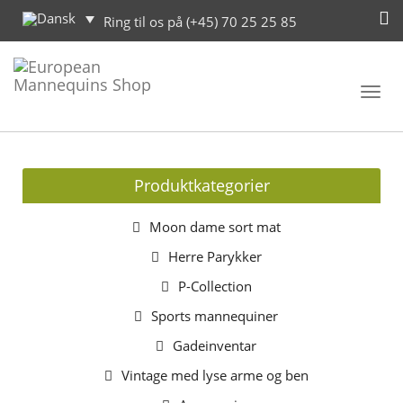
Ring til os på (+45) 70 25 25 85
Toggl
navig
Produktkategorier
Moon dame sort mat
Herre Parykker
P-Collection
Sports mannequiner
Gadeinventar
Vintage med lyse arme og ben