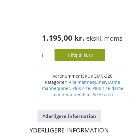
1.195,00
kr.
ekskl. moms
Dame
Tilføj til kurv
Torso
plus
size
-
Varenummer (SKU):
EMC-326
stor
Kategorier:
Alle mannequiner
,
Dame
pige
mannequiner
,
Plus size
,
Plus size dame
antal
mannequiner
,
Plus Size torso
Yderligere information
YDERLIGERE INFORMATION