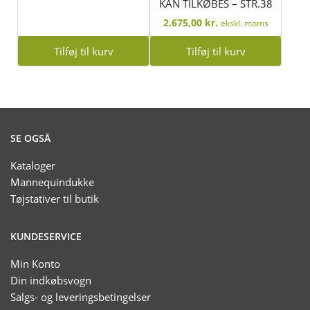
KAN TILKØBES – STR.38
2.675,00
kr.
ekskl. moms
Tilføj til kurv
Tilføj til kurv
SE OGSÅ
Kataloger
Mannequindukke
Tøjstativer til butik
KUNDESERVICE
Min Konto
Din indkøbsvogn
Salgs- og leveringsbetingelser