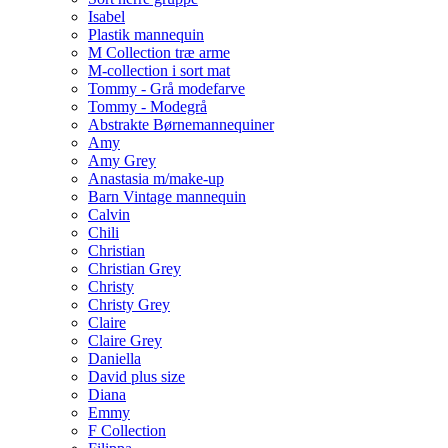
Isabel
Plastik mannequin
M Collection træ arme
M-collection i sort mat
Tommy - Grå modefarve
Tommy - Modegrå
Abstrakte Børnemannequiner
Amy
Amy Grey
Anastasia m/make-up
Barn Vintage mannequin
Calvin
Chili
Christian
Christian Grey
Christy
Christy Grey
Claire
Claire Grey
Daniella
David plus size
Diana
Emmy
F Collection