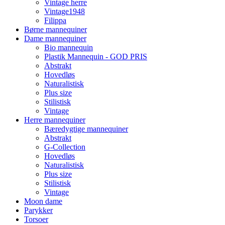
Vintage herre
Vintage1948
Filippa
Børne mannequiner
Dame mannequiner
Bio mannequin
Plastik Mannequin - GOD PRIS
Abstrakt
Hovedløs
Naturalistisk
Plus size
Stilistisk
Vintage
Herre mannequiner
Bæredygtige mannequiner
Abstrakt
G-Collection
Hovedløs
Naturalistisk
Plus size
Stilistisk
Vintage
Moon dame
Parykker
Torsoer