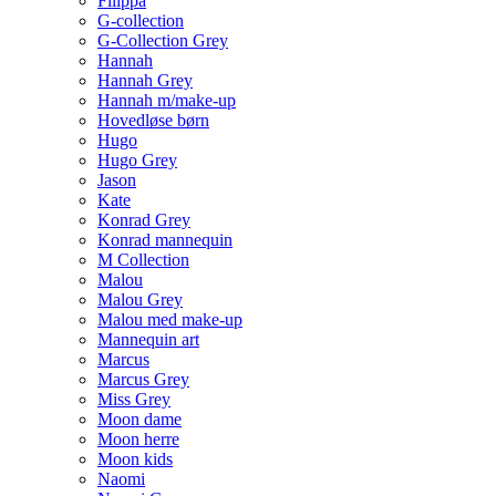
Filippa
G-collection
G-Collection Grey
Hannah
Hannah Grey
Hannah m/make-up
Hovedløse børn
Hugo
Hugo Grey
Jason
Kate
Konrad Grey
Konrad mannequin
M Collection
Malou
Malou Grey
Malou med make-up
Mannequin art
Marcus
Marcus Grey
Miss Grey
Moon dame
Moon herre
Moon kids
Naomi