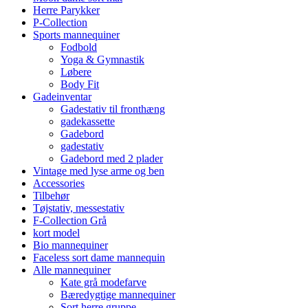
Herre Parykker
P-Collection
Sports mannequiner
Fodbold
Yoga & Gymnastik
Løbere
Body Fit
Gadeinventar
Gadestativ til fronthæng
gadekassette
Gadebord
gadestativ
Gadebord med 2 plader
Vintage med lyse arme og ben
Accessories
Tilbehør
Tøjstativ, messestativ
F-Collection Grå
kort model
Bio mannequiner
Faceless sort dame mannequin
Alle mannequiner
Kate grå modefarve
Bæredygtige mannequiner
Sort herre gruppe