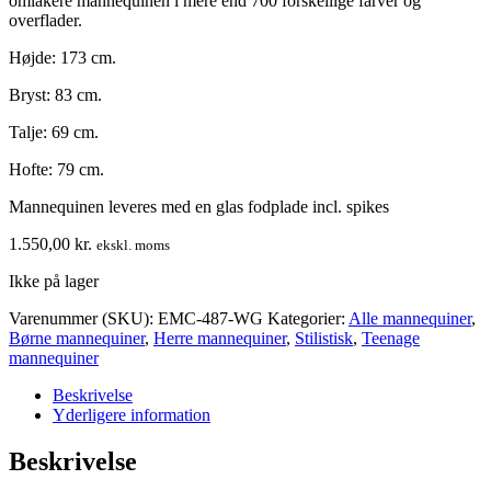
omlakere mannequinen i mere end 700 forskellige farver og
overflader.
Højde: 173 cm.
Bryst: 83 cm.
Talje: 69 cm.
Hofte: 79 cm.
Mannequinen leveres med en glas fodplade incl. spikes
1.550,00
kr.
ekskl. moms
Ikke på lager
Varenummer (SKU):
EMC-487-WG
Kategorier:
Alle mannequiner
,
Børne mannequiner
,
Herre mannequiner
,
Stilistisk
,
Teenage
mannequiner
Beskrivelse
Yderligere information
Beskrivelse