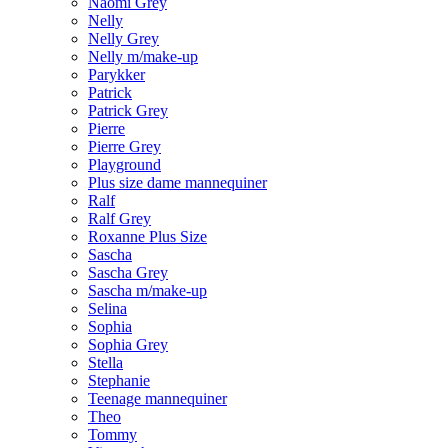
Naomi Grey
Nelly
Nelly Grey
Nelly m/make-up
Parykker
Patrick
Patrick Grey
Pierre
Pierre Grey
Playground
Plus size dame mannequiner
Ralf
Ralf Grey
Roxanne Plus Size
Sascha
Sascha Grey
Sascha m/make-up
Selina
Sophia
Sophia Grey
Stella
Stephanie
Teenage mannequiner
Theo
Tommy