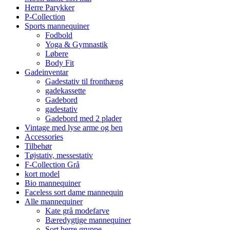
Herre Parykker
P-Collection
Sports mannequiner
Fodbold
Yoga & Gymnastik
Løbere
Body Fit
Gadeinventar
Gadestativ til fronthæng
gadekassette
Gadebord
gadestativ
Gadebord med 2 plader
Vintage med lyse arme og ben
Accessories
Tilbehør
Tøjstativ, messestativ
F-Collection Grå
kort model
Bio mannequiner
Faceless sort dame mannequin
Alle mannequiner
Kate grå modefarve
Bæredygtige mannequiner
Sort herre gruppe