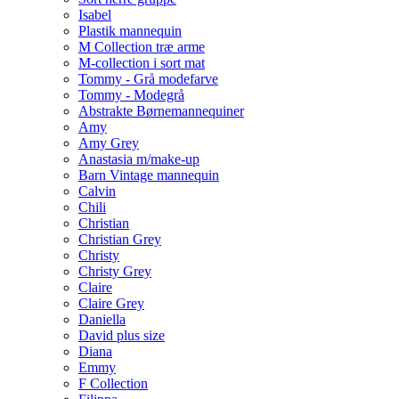
Isabel
Plastik mannequin
M Collection træ arme
M-collection i sort mat
Tommy - Grå modefarve
Tommy - Modegrå
Abstrakte Børnemannequiner
Amy
Amy Grey
Anastasia m/make-up
Barn Vintage mannequin
Calvin
Chili
Christian
Christian Grey
Christy
Christy Grey
Claire
Claire Grey
Daniella
David plus size
Diana
Emmy
F Collection