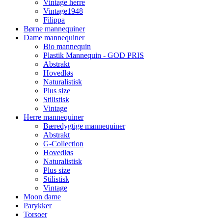
Vintage herre
Vintage1948
Filippa
Børne mannequiner
Dame mannequiner
Bio mannequin
Plastik Mannequin - GOD PRIS
Abstrakt
Hovedløs
Naturalistisk
Plus size
Stilistisk
Vintage
Herre mannequiner
Bæredygtige mannequiner
Abstrakt
G-Collection
Hovedløs
Naturalistisk
Plus size
Stilistisk
Vintage
Moon dame
Parykker
Torsoer