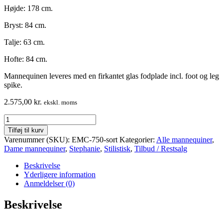
Højde: 178 cm.
Bryst: 84 cm.
Talje: 63 cm.
Hofte: 84 cm.
Mannequinen leveres med en firkantet glas fodplade incl. foot og leg
spike.
2.575,00
kr.
ekskl. moms
Mannequin
dame
Tilføj til kurv
stilistisk
Varenummer (SKU):
EMC-750-sort
Kategorier:
Alle mannequiner
,
moduleret
Dame mannequiner
,
Stephanie
,
Stilistisk
,
Tilbud / Restsalg
hår
antal
Beskrivelse
Yderligere information
Anmeldelser (0)
Beskrivelse