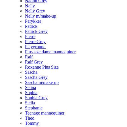
Naomi Grey
Nelly
Nelly Grey
Nelly m/make-up
Parykker
Patrick
Patrick Grey
Pierre
Pierre Grey
Playground
Plus size dame mannequiner
Ralf
Ralf Grey
Roxanne Plus Size
Sascha
Sascha Grey
Sascha m/make-up
Selina
Sophia
Sophia Grey
Stella
Stephanie
Teenage mannequiner
Theo
Tommy