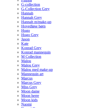
Filippa
G-collection
G-Collection Grey
Hannah
Hannah Grey
Hannah m/make-up
Hovedløse børn
Hugo
Hugo Grey
Jason
Kate
Konrad Grey
Konrad mannequin
M Collection
Malou
Malou Grey
Malou med make-up
Mannequin art
Marcus
Marcus Grey
Miss Grey
Moon dame
Moon herre
Moon kids
Naomi