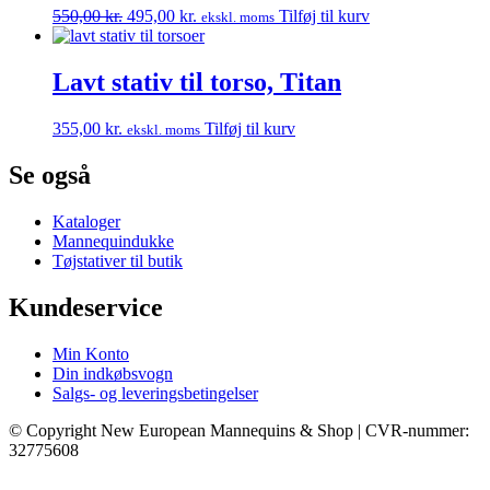
Den
Den
550,00
kr.
495,00
kr.
Tilføj til kurv
ekskl. moms
oprindelige
aktuelle
pris
pris
var:
er:
Lavt stativ til torso, Titan
550,00 kr..
495,00 kr..
355,00
kr.
Tilføj til kurv
ekskl. moms
Se også
Kataloger
Mannequindukke
Tøjstativer til butik
Kundeservice
Min Konto
Din indkøbsvogn
Salgs- og leveringsbetingelser
© Copyright New European Mannequins & Shop | CVR-nummer:
32775608