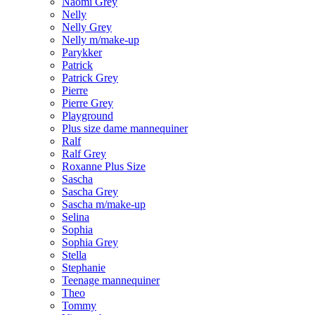
Naomi Grey
Nelly
Nelly Grey
Nelly m/make-up
Parykker
Patrick
Patrick Grey
Pierre
Pierre Grey
Playground
Plus size dame mannequiner
Ralf
Ralf Grey
Roxanne Plus Size
Sascha
Sascha Grey
Sascha m/make-up
Selina
Sophia
Sophia Grey
Stella
Stephanie
Teenage mannequiner
Theo
Tommy