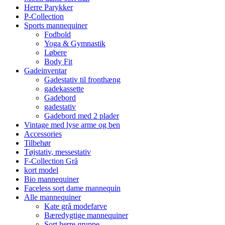
Herre Parykker
P-Collection
Sports mannequiner
Fodbold
Yoga & Gymnastik
Løbere
Body Fit
Gadeinventar
Gadestativ til fronthæng
gadekassette
Gadebord
gadestativ
Gadebord med 2 plader
Vintage med lyse arme og ben
Accessories
Tilbehør
Tøjstativ, messestativ
F-Collection Grå
kort model
Bio mannequiner
Faceless sort dame mannequin
Alle mannequiner
Kate grå modefarve
Bæredygtige mannequiner
Sort herre gruppe