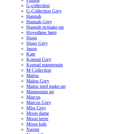
Filippa
G-collection
G-Collection Grey
Hannah
Hannah Grey
Hannah m/make-up
Hovedløse børn
Hugo
Hugo Grey
Jason
Kate
Konrad Grey
Konrad mannequin
M Collection
Malou
Malou Grey
Malou med make-up
Mannequin art
Marcus
Marcus Grey
Miss Grey
Moon dame
Moon herre
Moon kids
Naomi