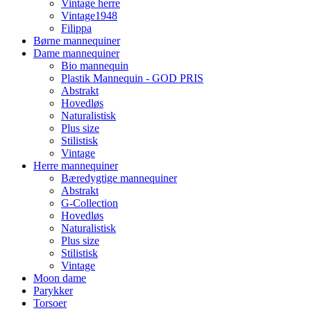
Vintage herre
Vintage1948
Filippa
Børne mannequiner
Dame mannequiner
Bio mannequin
Plastik Mannequin - GOD PRIS
Abstrakt
Hovedløs
Naturalistisk
Plus size
Stilistisk
Vintage
Herre mannequiner
Bæredygtige mannequiner
Abstrakt
G-Collection
Hovedløs
Naturalistisk
Plus size
Stilistisk
Vintage
Moon dame
Parykker
Torsoer