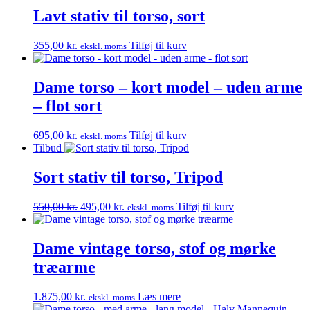
Lavt stativ til torso, sort
355,00
kr.
Tilføj til kurv
ekskl. moms
Dame torso – kort model – uden arme
– flot sort
695,00
kr.
Tilføj til kurv
ekskl. moms
Tilbud
Sort stativ til torso, Tripod
Den
Den
550,00
kr.
495,00
kr.
Tilføj til kurv
ekskl. moms
oprindelige
aktuelle
pris
pris
var:
er:
Dame vintage torso, stof og mørke
550,00 kr..
495,00 kr..
træarme
1.875,00
kr.
Læs mere
ekskl. moms