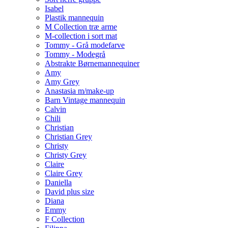
Isabel
Plastik mannequin
M Collection træ arme
M-collection i sort mat
Tommy - Grå modefarve
Tommy - Modegrå
Abstrakte Børnemannequiner
Amy
Amy Grey
Anastasia m/make-up
Barn Vintage mannequin
Calvin
Chili
Christian
Christian Grey
Christy
Christy Grey
Claire
Claire Grey
Daniella
David plus size
Diana
Emmy
F Collection