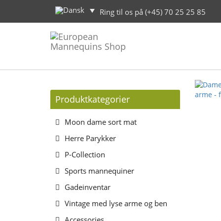
Ring til os på (+45) 70 25 25 85
Produktkategorier
Moon dame sort mat
Herre Parykker
P-Collection
Sports mannequiner
Gadeinventar
Vintage med lyse arme og ben
Accessories