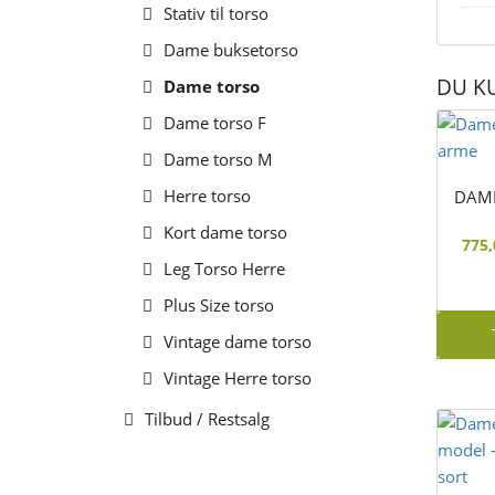
Stativ til torso
Dame buksetorso
DU K
Dame torso
Dame torso F
Dame torso M
Herre torso
DAME
Kort dame torso
775
Leg Torso Herre
Plus Size torso
Vintage dame torso
Vintage Herre torso
Tilbud / Restsalg