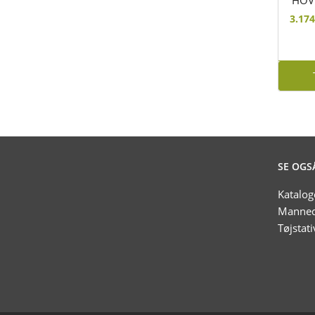
3.17
SE OGS
Katalog
Manneq
Tøjstati