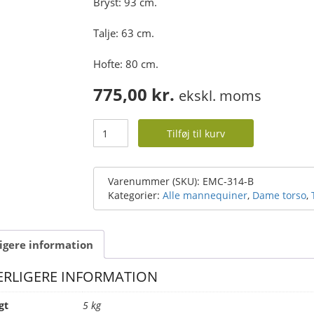
Bryst: 93 cm.
Talje: 63 cm.
Hofte: 80 cm.
775,00
kr.
ekskl. moms
Dame
Tilføj til kurv
torso
uden
arme
-
Varenummer (SKU):
EMC-314-B
flot
Kategorier:
Alle mannequiner
,
Dame torso
,
sort
mat
antal
igere information
ERLIGERE INFORMATION
gt
5 kg