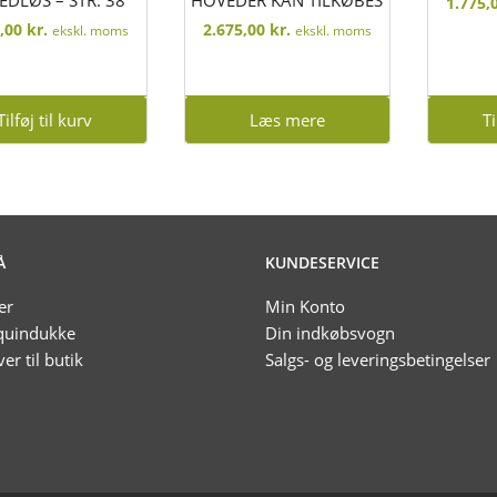
1.775,
4,00
kr.
2.675,00
kr.
ekskl. moms
ekskl. moms
Tilføj til kurv
Læs mere
Ti
Å
KUNDESERVICE
er
Min Konto
uindukke
Din indkøbsvogn
ver til butik
Salgs- og leveringsbetingelser