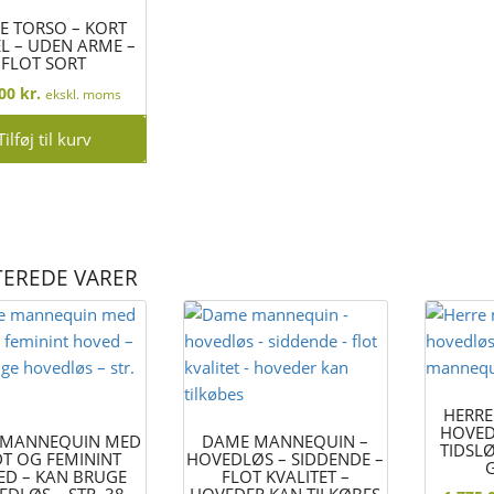
E TORSO – KORT
L – UDEN ARME –
FLOT SORT
,00
kr.
ekskl. moms
Tilføj til kurv
TEREDE VARER
HERRE
HOVED
 MANNEQUIN MED
DAME MANNEQUIN –
TIDSL
DT OG FEMININT
HOVEDLØS – SIDDENDE –
ED – KAN BRUGE
FLOT KVALITET –
DLØS – STR. 38
HOVEDER KAN TILKØBES