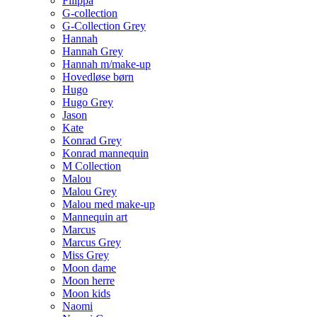
Filippa
G-collection
G-Collection Grey
Hannah
Hannah Grey
Hannah m/make-up
Hovedløse børn
Hugo
Hugo Grey
Jason
Kate
Konrad Grey
Konrad mannequin
M Collection
Malou
Malou Grey
Malou med make-up
Mannequin art
Marcus
Marcus Grey
Miss Grey
Moon dame
Moon herre
Moon kids
Naomi