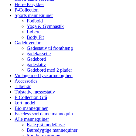
Herre Parykker
P-Collection
Sports mannequiner
Fodbold
Yoga & Gymnastik
Løbere
Body Fit
Gadeinventar
Gadestativ til fronthæng
gadekassette
Gadebord
gadestativ
Gadebord med 2 plader
Vintage med lyse arme og ben
Accessories
Tilbehør
Tøjstativ, messestativ
F-Collection Grå
kort model
Bio mannequiner
Faceless sort dame mannequin
Alle mannequiner
Kate grå modefarve
Bæredygtige mannequiner
Sort herre gruppe