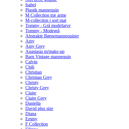
Isabel
Plastik mannequin
M Collection træ arme
M-collection i sort mat
Tommy - Grå modefarve
Tommy - Modegrå
Abstrakte Børnemannequiner
Amy
Amy Grey
Anastasia m/make-up
Barn Vintage mannequin
Calvin
Chili
Christian
Christian Grey
Christy
Christy Grey
Claire
Claire Grey
Daniella
David plus size
Diana
Emmy
F Collection