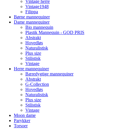
Vintage herre
Vintage1948
Filippa
Børne mannequiner
Dame mannequiner
Bio mannequin
Plastik Mannequin - GOD PRIS
Abstrakt
Hovedløs
Naturalistisk
Plus size
Stilistisk
Vintage
Herre mannequiner
Bæredygtige mannequiner
Abstrakt
G-Collection
Hovedløs
Naturalistisk
Plus size
Stilistisk
Vintage
Moon dame
Parykker
Torsoer