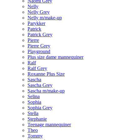
Naomi Grey
Nelly
Nelly Grey
Nelly m/make-up
Parykker
Patrick
Patrick Grey
Pierre
Pierre Grey
Playground
Plus size dame mannequiner
Ralf
Ralf Grey
Roxanne Plus Size
Sascha
Sascha Grey
Sascha m/make-up
Selina
Sophia
Sophia Grey
Stella
Stephanie
Teenage mannequiner
Theo
Tommy