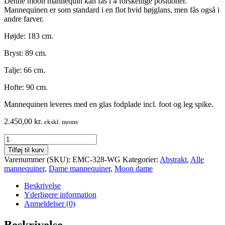
Denne moon mannequin kan fås i 4 forskellige positioner.
Mannequinen er som standard i en flot hvid højglans, men fås også i
andre farver.
Højde: 183 cm.
Bryst: 89 cm.
Talje: 66 cm.
Hofte: 90 cm.
Mannequinen leveres med en glas fodplade incl. foot og leg spike.
2.450,00
kr.
ekskl. moms
Dame
mannequin
Tilføj til kurv
-
Varenummer (SKU):
EMC-328-WG
Kategorier:
Abstrakt
,
Alle
faceless
mannequiner
,
Dame mannequiner
,
Moon dame
/
Moon
Beskrivelse
-
Yderligere information
høj
Anmeldelser (0)
kvalitet
-
Beskrivelse