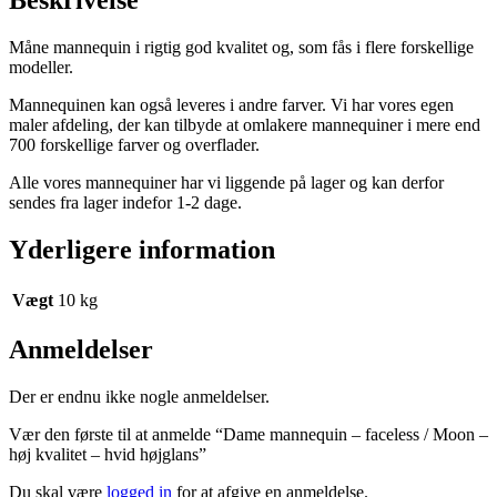
hvid
højglans
Måne mannequin i rigtig god kvalitet og, som fås i flere forskellige
antal
modeller.
Mannequinen kan også leveres i andre farver. Vi har vores egen
maler afdeling, der kan tilbyde at omlakere mannequiner i mere end
700 forskellige farver og overflader.
Alle vores mannequiner har vi liggende på lager og kan derfor
sendes fra lager indefor 1-2 dage.
Yderligere information
Vægt
10 kg
Anmeldelser
Der er endnu ikke nogle anmeldelser.
Vær den første til at anmelde “Dame mannequin – faceless / Moon –
høj kvalitet – hvid højglans”
Du skal være
logged in
for at afgive en anmeldelse.