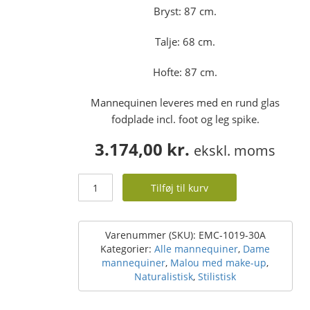
Bryst: 87 cm.
Talje: 68 cm.
Hofte: 87 cm.
Mannequinen leveres med en rund glas
fodplade incl. foot og leg spike.
3.174,00
kr.
ekskl. moms
Dame
Tilføj til kurv
mannequin
med
stilistisk
/
Varenummer (SKU):
EMC-1019-30A
naturalistisk
Kategorier:
Alle mannequiner
,
Dame
hoved
mannequiner
,
Malou med make-up
,
-
Naturalistisk
,
Stilistisk
med
make