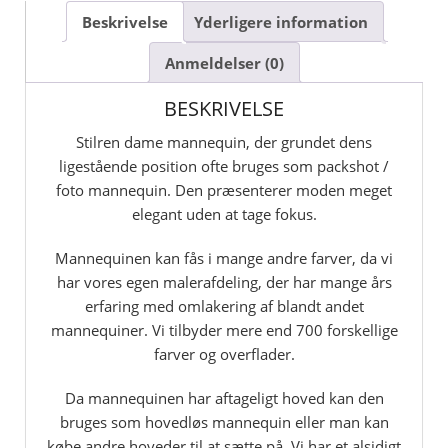
up
Beskrivelse
Yderligere information
-
ligestående
Anmeldelser (0)
antal
BESKRIVELSE
Stilren dame mannequin, der grundet dens
ligestående position ofte bruges som packshot /
foto mannequin. Den præsenterer moden meget
elegant uden at tage fokus.
Mannequinen kan fås i mange andre farver, da vi
har vores egen malerafdeling, der har mange års
erfaring med omlakering af blandt andet
mannequiner. Vi tilbyder mere end 700 forskellige
farver og overflader.
Da mannequinen har aftageligt hoved kan den
bruges som hovedløs mannequin eller man kan
købe andre hoveder til at sætte på. Vi har et alsidigt