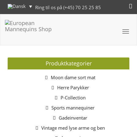
Ring til os på (+45) 70 25 25 85
Toggl
navig
Produktkategorier
Moon dame sort mat
Herre Parykker
P-Collection
Sports mannequiner
Gadeinventar
Vintage med lyse arme og ben