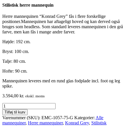
Stilistisk herre mannequin
Herre mannequinen “Konrad Grey” fås i flere forskellige
positioner.Mannequinen har aftageligt hoved og kan derved også
bruges som headless. Som standard leveres mannequinen i den grå
farve, men kan fås i mange andre farver.
Højde: 192 cm.
Bryst: 100 cm.
Talje: 80 cm.
Hofte: 90 cm.
Mannequinen leveres med en rund glas fodplade incl. foot og leg
spike.
3.594,00
kr.
ekskl. moms
Herre
mannequin
Tilføj til kurv
–
Varenummer (SKU):
EMC-1057-75-G
Kategorier:
Alle
stilistisk
mannequiner
,
Herre mannequiner
,
Konrad Grey
,
Stilistisk
hoved