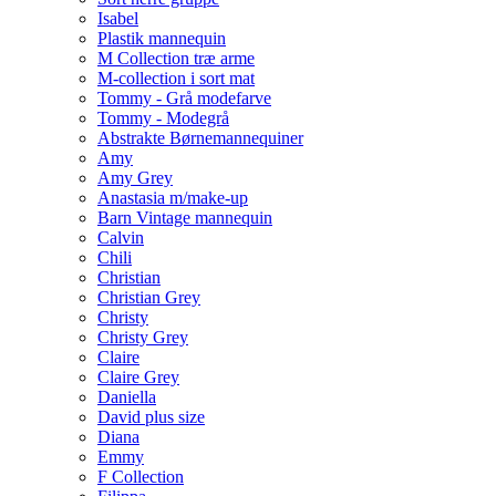
Isabel
Plastik mannequin
M Collection træ arme
M-collection i sort mat
Tommy - Grå modefarve
Tommy - Modegrå
Abstrakte Børnemannequiner
Amy
Amy Grey
Anastasia m/make-up
Barn Vintage mannequin
Calvin
Chili
Christian
Christian Grey
Christy
Christy Grey
Claire
Claire Grey
Daniella
David plus size
Diana
Emmy
F Collection