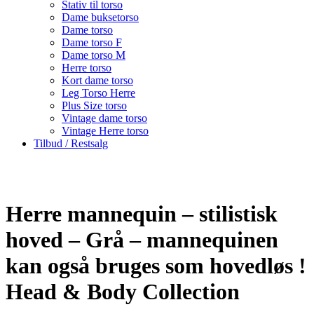
Stativ til torso
Dame buksetorso
Dame torso
Dame torso F
Dame torso M
Herre torso
Kort dame torso
Leg Torso Herre
Plus Size torso
Vintage dame torso
Vintage Herre torso
Tilbud / Restsalg
Herre mannequin – stilistisk
hoved – Grå – mannequinen
kan også bruges som hovedløs !
Head & Body Collection