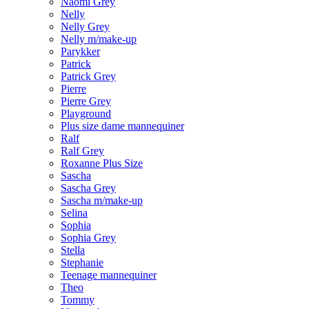
Naomi Grey
Nelly
Nelly Grey
Nelly m/make-up
Parykker
Patrick
Patrick Grey
Pierre
Pierre Grey
Playground
Plus size dame mannequiner
Ralf
Ralf Grey
Roxanne Plus Size
Sascha
Sascha Grey
Sascha m/make-up
Selina
Sophia
Sophia Grey
Stella
Stephanie
Teenage mannequiner
Theo
Tommy