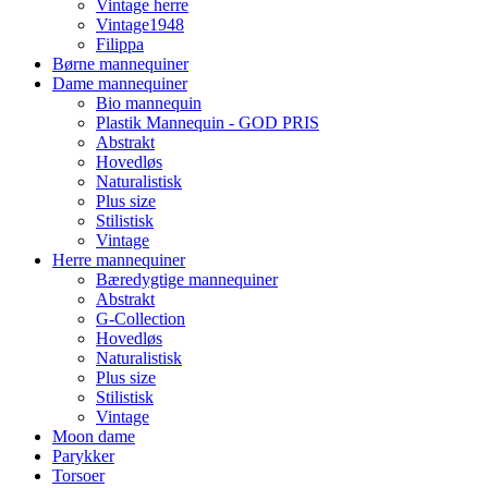
Vintage herre
Vintage1948
Filippa
Børne mannequiner
Dame mannequiner
Bio mannequin
Plastik Mannequin - GOD PRIS
Abstrakt
Hovedløs
Naturalistisk
Plus size
Stilistisk
Vintage
Herre mannequiner
Bæredygtige mannequiner
Abstrakt
G-Collection
Hovedløs
Naturalistisk
Plus size
Stilistisk
Vintage
Moon dame
Parykker
Torsoer