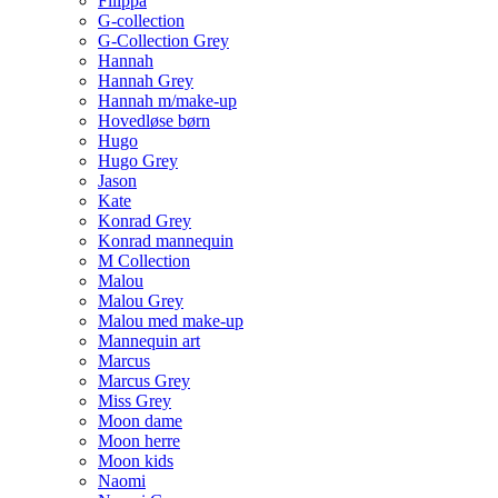
Filippa
G-collection
G-Collection Grey
Hannah
Hannah Grey
Hannah m/make-up
Hovedløse børn
Hugo
Hugo Grey
Jason
Kate
Konrad Grey
Konrad mannequin
M Collection
Malou
Malou Grey
Malou med make-up
Mannequin art
Marcus
Marcus Grey
Miss Grey
Moon dame
Moon herre
Moon kids
Naomi