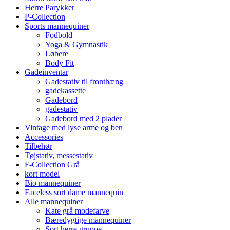
Herre Parykker
P-Collection
Sports mannequiner
Fodbold
Yoga & Gymnastik
Løbere
Body Fit
Gadeinventar
Gadestativ til fronthæng
gadekassette
Gadebord
gadestativ
Gadebord med 2 plader
Vintage med lyse arme og ben
Accessories
Tilbehør
Tøjstativ, messestativ
F-Collection Grå
kort model
Bio mannequiner
Faceless sort dame mannequin
Alle mannequiner
Kate grå modefarve
Bæredygtige mannequiner
Sort herre gruppe