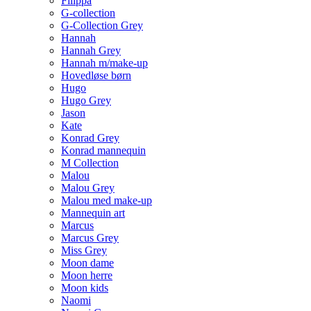
Filippa
G-collection
G-Collection Grey
Hannah
Hannah Grey
Hannah m/make-up
Hovedløse børn
Hugo
Hugo Grey
Jason
Kate
Konrad Grey
Konrad mannequin
M Collection
Malou
Malou Grey
Malou med make-up
Mannequin art
Marcus
Marcus Grey
Miss Grey
Moon dame
Moon herre
Moon kids
Naomi