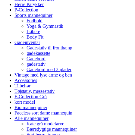
Herre Parykker
P-Collection
Sports mannequiner
Fodbold
Yoga & Gymnastik
Løbere
Body Fit
Gadeinventar
Gadestativ til fronthæng
gadekassette
Gadebord
gadestativ
Gadebord med 2 plader
Vintage med lyse arme og ben
Accessories
Tilbehør
Tøjstativ, messestativ
F-Collection Grå
kort model
Bio mannequiner
Faceless sort dame mannequin
Alle mannequiner
Kate grå modefarve
Bæredygtige mannequiner
Sort herre gruppe