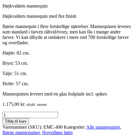
Højkvalitets mannequin
Højkvalitets mannequin med flot finish
Børne mannequin i flere forskellige størrelser. Mannequinen leveres
som standard i farven råhvid/ivory, men kan fås i mange andre
farver. Vi kan tilbyde at omlakere i mere end 700 forskellige farver
og overflader.
Højde: 82 cm.
Bryst: 53 cm.
Talje: 51 cm.
Hofte: 57 cm.
Mannequinen leveres med en glas fodplade incl. spikes
1.175,00
kr.
ekskl. moms
Barne
mannequin
Tilføj til kurv
–
Varenummer (SKU):
EMC-490
Kategorier:
Alle mannequiner
,
unisex
Børne mannequiner
,
Hovedløse børn