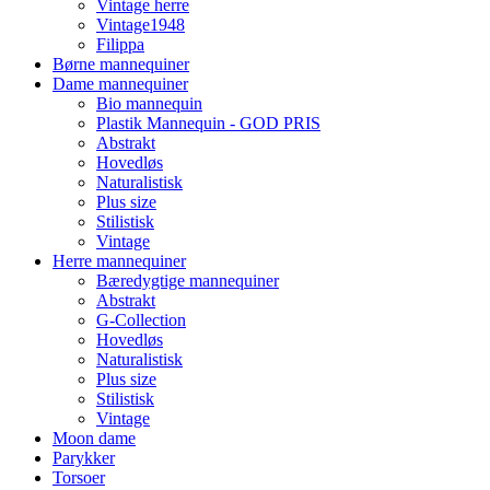
Vintage herre
Vintage1948
Filippa
Børne mannequiner
Dame mannequiner
Bio mannequin
Plastik Mannequin - GOD PRIS
Abstrakt
Hovedløs
Naturalistisk
Plus size
Stilistisk
Vintage
Herre mannequiner
Bæredygtige mannequiner
Abstrakt
G-Collection
Hovedløs
Naturalistisk
Plus size
Stilistisk
Vintage
Moon dame
Parykker
Torsoer