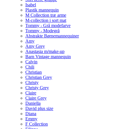
Isabel
Plastik mannequin
M Collection træ arme
M-collection i sort mat
Tommy - Grå modefarve
Tommy - Modegrå
Abstrakte Børnemannequiner
Amy
Amy Grey
Anastasia m/make-up
Barn Vintage mannequin
Calvin
Chili
Christian
Christian Grey
Christy
Christy Grey
Claire
Claire Grey
Daniella
David plus size
Diana
Emmy
F Collection