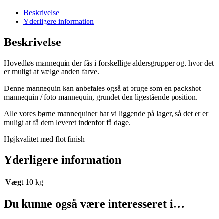
–
hovedløs
Beskrivelse
–
Yderligere information
klassisk
–
Beskrivelse
tidsløs
højkvalitets
Hovedløs mannequin der fås i forskellige aldersgrupper og, hvor det
mannequin
er muligt at vælge anden farve.
antal
Denne mannequin kan anbefales også at bruge som en packshot
mannequin / foto mannequin, grundet den ligestående position.
Alle vores børne mannequiner har vi liggende på lager, så det er er
muligt at få dem leveret indenfor få dage.
Højkvalitet med flot finish
Yderligere information
Vægt
10 kg
Du kunne også være interesseret i…