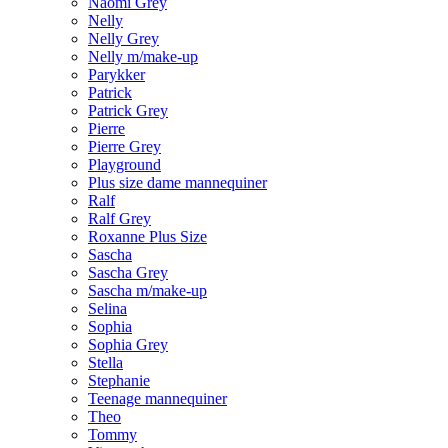
Naomi Grey
Nelly
Nelly Grey
Nelly m/make-up
Parykker
Patrick
Patrick Grey
Pierre
Pierre Grey
Playground
Plus size dame mannequiner
Ralf
Ralf Grey
Roxanne Plus Size
Sascha
Sascha Grey
Sascha m/make-up
Selina
Sophia
Sophia Grey
Stella
Stephanie
Teenage mannequiner
Theo
Tommy