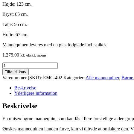
Højde: 123 cm.
Bryst: 65 cm.
Talje: 56 cm.
Hofte: 67 cm.
Mannequinen leveres med en glas fodplade incl. spikes
1.275,00
kr.
ekskl. moms
Barne
mannequin
Tilføj til kurv
–
Varenummer (SKU):
EMC-492
Kategorier:
Alle mannequiner
,
Børne
unisex
–
Beskrivelse
hovedløs
Yderligere information
–
klassisk
Beskrivelse
–
tidsløs
En unisex børne mannequin, som kan fås i flere forskellige aldersgrup
højkvalitets
mannequin
Ønskes mannequinen i anden farve, kan vi tilbyde at omlakere den. Vi 
antal