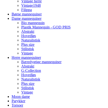
Vintage herre
Vintage1948
Filippa
Børne mannequiner
Dame mannequiner
Bio mannequin
Plastik Mannequin - GOD PRIS
Abstrakt
Hovedløs
Naturalistisk
Plus size
Stilistisk
Vintage
Herre mannequiner
Bæredygtige mannequiner
Abstrakt
G-Collection
Hovedløs
Naturalistisk
Plus size
Stilistisk
Vintage
Moon dame
Parykker
Torsoer