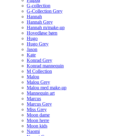
Filippa
G-collection
G-Collection Grey
Hannah
Hannah Grey
Hannah m/make-up
Hovedløse børn
Hugo
Hugo Grey
Jason
Kate
Konrad Grey
Konrad mannequin
M Collection
Malou
Malou Grey
Malou med make-up
Mannequin art
Marcus
Marcus Grey
Miss Grey
Moon dame
Moon herre
Moon kids
Naomi