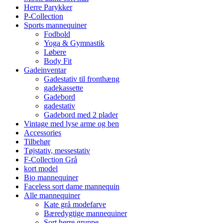
Herre Parykker
P-Collection
Sports mannequiner
Fodbold
Yoga & Gymnastik
Løbere
Body Fit
Gadeinventar
Gadestativ til fronthæng
gadekassette
Gadebord
gadestativ
Gadebord med 2 plader
Vintage med lyse arme og ben
Accessories
Tilbehør
Tøjstativ, messestativ
F-Collection Grå
kort model
Bio mannequiner
Faceless sort dame mannequin
Alle mannequiner
Kate grå modefarve
Bæredygtige mannequiner
Sort herre gruppe