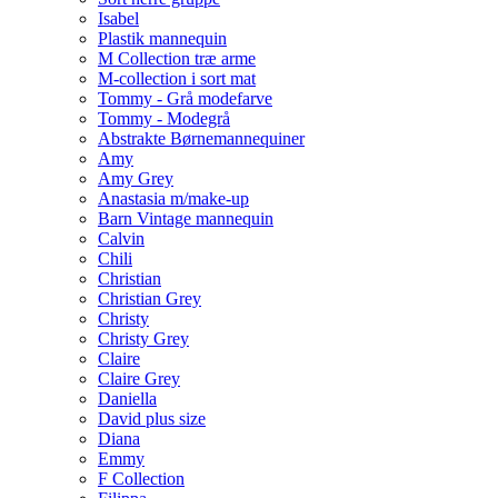
Isabel
Plastik mannequin
M Collection træ arme
M-collection i sort mat
Tommy - Grå modefarve
Tommy - Modegrå
Abstrakte Børnemannequiner
Amy
Amy Grey
Anastasia m/make-up
Barn Vintage mannequin
Calvin
Chili
Christian
Christian Grey
Christy
Christy Grey
Claire
Claire Grey
Daniella
David plus size
Diana
Emmy
F Collection