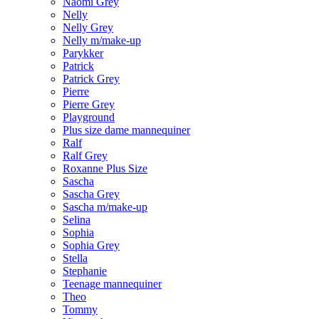
Naomi Grey
Nelly
Nelly Grey
Nelly m/make-up
Parykker
Patrick
Patrick Grey
Pierre
Pierre Grey
Playground
Plus size dame mannequiner
Ralf
Ralf Grey
Roxanne Plus Size
Sascha
Sascha Grey
Sascha m/make-up
Selina
Sophia
Sophia Grey
Stella
Stephanie
Teenage mannequiner
Theo
Tommy