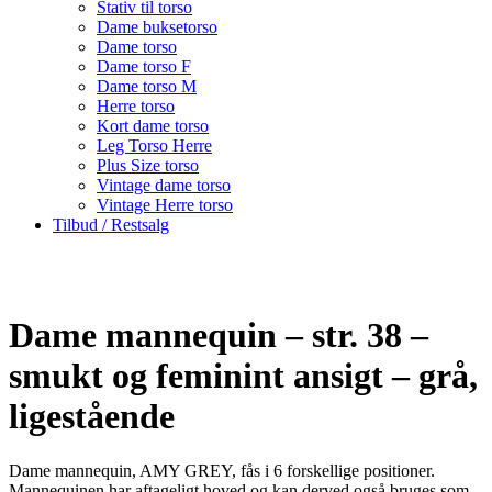
Stativ til torso
Dame buksetorso
Dame torso
Dame torso F
Dame torso M
Herre torso
Kort dame torso
Leg Torso Herre
Plus Size torso
Vintage dame torso
Vintage Herre torso
Tilbud / Restsalg
Dame mannequin – str. 38 –
smukt og feminint ansigt – grå,
ligestående
Dame mannequin, AMY GREY, fås i 6 forskellige positioner.
Mannequinen har aftageligt hoved og kan derved også bruges som