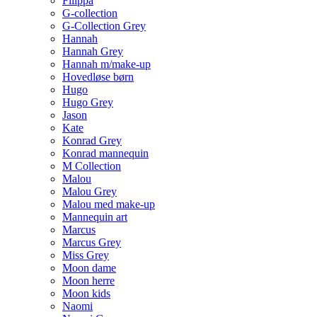
Filippa
G-collection
G-Collection Grey
Hannah
Hannah Grey
Hannah m/make-up
Hovedløse børn
Hugo
Hugo Grey
Jason
Kate
Konrad Grey
Konrad mannequin
M Collection
Malou
Malou Grey
Malou med make-up
Mannequin art
Marcus
Marcus Grey
Miss Grey
Moon dame
Moon herre
Moon kids
Naomi