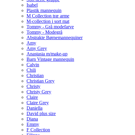
Isabel
Plastik mannequin
M Collection træ arme
M-collection i sort mat
Tommy - Grå modefarve
Tommy - Modegrå
Abstrakte Børnemannequiner
Amy
Amy Grey
Anastasia m/make-up
Barn Vintage mannequin
Calvin
Chili
Christian
Christian Grey
Christy
Christy Grey
Claire
Claire Grey
Daniella
David plus size
Diana
Emmy
F Collection