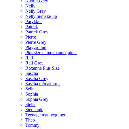
Naomi Grey
Nelly
Nelly Grey
Nelly m/make-up
Parykker
Patrick
Patrick Grey
Pierre
Pierre Grey
Playground
Plus size dame mannequiner
Ralf
Ralf Grey
Roxanne Plus Size
Sascha
Sascha Grey
Sascha m/make-up
Selina
Sophia
Sophia Grey
Stella
Stephanie
Teenage mannequiner
Theo
Tommy