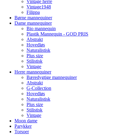
Vintage herre
Vintage1948
Filippa
Børne mannequiner
Dame mannequiner
Bio mannequin
Plastik Mannequin - GOD PRIS
Abstrakt
Hovedløs
Naturalistisk
Plus size
Stilistisk
Vintage
Herre mannequiner
Bæredygtige mannequiner
Abstrakt
G-Collection
Hovedløs
Naturalistisk
Plus size
Stilistisk
Vintage
Moon dame
Parykker
Torsoer