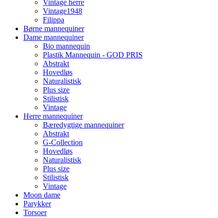
Vintage herre
Vintage1948
Filippa
Børne mannequiner
Dame mannequiner
Bio mannequin
Plastik Mannequin - GOD PRIS
Abstrakt
Hovedløs
Naturalistisk
Plus size
Stilistisk
Vintage
Herre mannequiner
Bæredygtige mannequiner
Abstrakt
G-Collection
Hovedløs
Naturalistisk
Plus size
Stilistisk
Vintage
Moon dame
Parykker
Torsoer