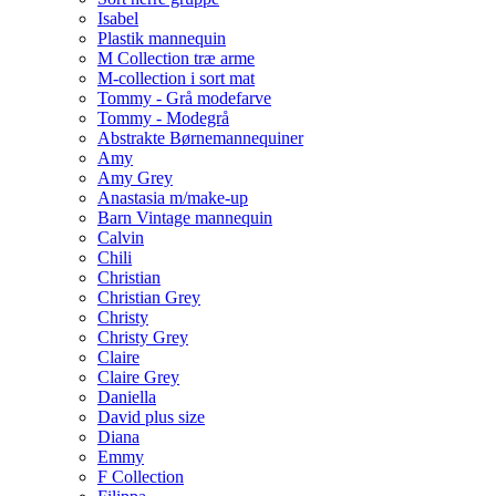
Isabel
Plastik mannequin
M Collection træ arme
M-collection i sort mat
Tommy - Grå modefarve
Tommy - Modegrå
Abstrakte Børnemannequiner
Amy
Amy Grey
Anastasia m/make-up
Barn Vintage mannequin
Calvin
Chili
Christian
Christian Grey
Christy
Christy Grey
Claire
Claire Grey
Daniella
David plus size
Diana
Emmy
F Collection