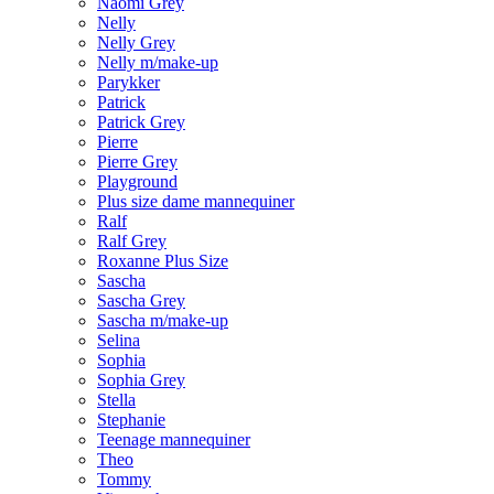
Naomi Grey
Nelly
Nelly Grey
Nelly m/make-up
Parykker
Patrick
Patrick Grey
Pierre
Pierre Grey
Playground
Plus size dame mannequiner
Ralf
Ralf Grey
Roxanne Plus Size
Sascha
Sascha Grey
Sascha m/make-up
Selina
Sophia
Sophia Grey
Stella
Stephanie
Teenage mannequiner
Theo
Tommy