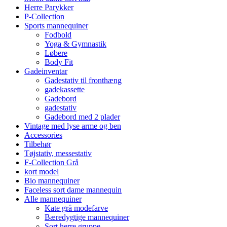
Herre Parykker
P-Collection
Sports mannequiner
Fodbold
Yoga & Gymnastik
Løbere
Body Fit
Gadeinventar
Gadestativ til fronthæng
gadekassette
Gadebord
gadestativ
Gadebord med 2 plader
Vintage med lyse arme og ben
Accessories
Tilbehør
Tøjstativ, messestativ
F-Collection Grå
kort model
Bio mannequiner
Faceless sort dame mannequin
Alle mannequiner
Kate grå modefarve
Bæredygtige mannequiner
Sort herre gruppe