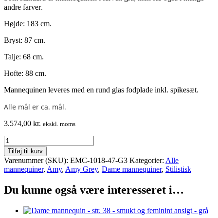
.
andre farver
Højde: 183 cm.
Bryst: 87 cm.
Talje: 68 cm.
Hofte: 88 cm.
Mannequinen leveres med en rund glas fodplade inkl. spikesæt.
Alle mål er ca. mål.
3.574,00
kr.
ekskl. moms
Dame
mannequin
Tilføj til kurv
-
Varenummer (SKU):
EMC-1018-47-G3
Kategorier:
Alle
str.
mannequiner
,
Amy
,
Amy Grey
,
Dame mannequiner
,
Stilistisk
38
-
Du kunne også være interesseret i…
smukt
og
feminint