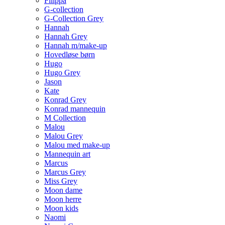
Filippa
G-collection
G-Collection Grey
Hannah
Hannah Grey
Hannah m/make-up
Hovedløse børn
Hugo
Hugo Grey
Jason
Kate
Konrad Grey
Konrad mannequin
M Collection
Malou
Malou Grey
Malou med make-up
Mannequin art
Marcus
Marcus Grey
Miss Grey
Moon dame
Moon herre
Moon kids
Naomi