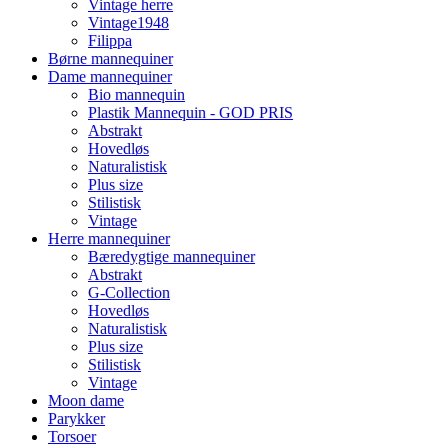
Vintage herre
Vintage1948
Filippa
Børne mannequiner
Dame mannequiner
Bio mannequin
Plastik Mannequin - GOD PRIS
Abstrakt
Hovedløs
Naturalistisk
Plus size
Stilistisk
Vintage
Herre mannequiner
Bæredygtige mannequiner
Abstrakt
G-Collection
Hovedløs
Naturalistisk
Plus size
Stilistisk
Vintage
Moon dame
Parykker
Torsoer