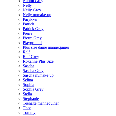
Naomi Grey
Nelly
Nelly Grey
Nelly m/make-up
Parykker
Patrick
Patrick Grey
Pierre
Pierre Grey
Playground
Plus size dame mannequiner
Ralf
Ralf Grey
Roxanne Plus Size
Sascha
Sascha Grey
Sascha m/make-up
Selina
Sophia
Sophia Grey
Stella
Stephanie
Teenage mannequiner
Theo
Tommy