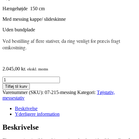
Hængehøjde 150 cm
Med messing kappe/ slideskinne
Uden bundplade
Ved bestilling af flere stativer, da ring venligt for præcis fragt
omkostning.
2.045,00
kr.
ekskl. moms
Messestativ
i
Tilføj til kurv
sort
Varenummer (SKU):
07-215-messing
Kategori:
Tøjstativ,
med
messestativ
flot
messing
Beskrivelse
slideskinne
Yderligere information
antal
Beskrivelse