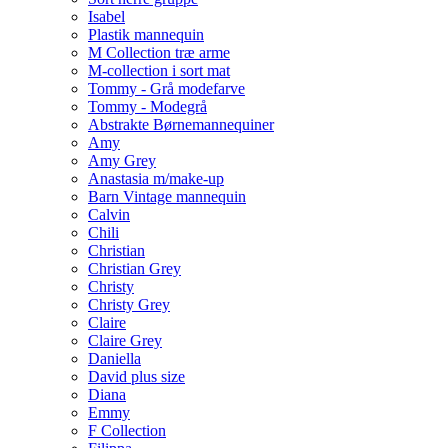
Isabel
Plastik mannequin
M Collection træ arme
M-collection i sort mat
Tommy - Grå modefarve
Tommy - Modegrå
Abstrakte Børnemannequiner
Amy
Amy Grey
Anastasia m/make-up
Barn Vintage mannequin
Calvin
Chili
Christian
Christian Grey
Christy
Christy Grey
Claire
Claire Grey
Daniella
David plus size
Diana
Emmy
F Collection