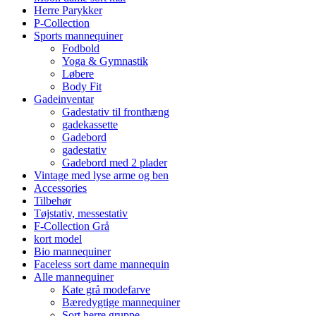
Herre Parykker
P-Collection
Sports mannequiner
Fodbold
Yoga & Gymnastik
Løbere
Body Fit
Gadeinventar
Gadestativ til fronthæng
gadekassette
Gadebord
gadestativ
Gadebord med 2 plader
Vintage med lyse arme og ben
Accessories
Tilbehør
Tøjstativ, messestativ
F-Collection Grå
kort model
Bio mannequiner
Faceless sort dame mannequin
Alle mannequiner
Kate grå modefarve
Bæredygtige mannequiner
Sort herre gruppe