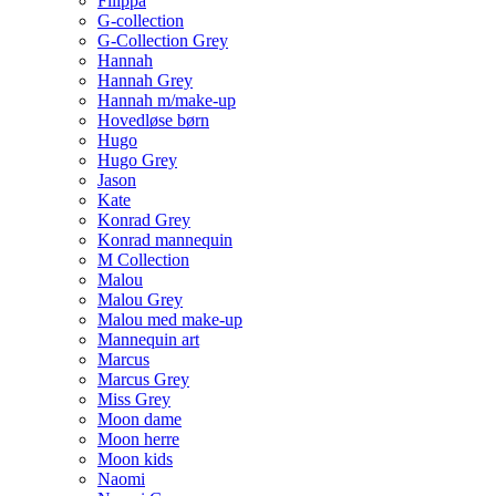
Filippa
G-collection
G-Collection Grey
Hannah
Hannah Grey
Hannah m/make-up
Hovedløse børn
Hugo
Hugo Grey
Jason
Kate
Konrad Grey
Konrad mannequin
M Collection
Malou
Malou Grey
Malou med make-up
Mannequin art
Marcus
Marcus Grey
Miss Grey
Moon dame
Moon herre
Moon kids
Naomi