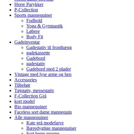
Herre Parykker
P-Collection
Sports mannequiner
Fodbold
Yoga & Gymnastik
Løbere
Body Fit
Gadeinventar
Gadestativ til fronthæng
gadekassette
Gadebord
gadestativ
Gadebord med 2 plader
Vintage med lyse arme og ben
Accessories
Tilbehør
Tøjstativ, messestativ
F-Collection Grå
kort model
Bio mannequiner
Faceless sort dame mannequin
Alle mannequiner
Kate grå modefarve
Bæredygtige mannequiner
Sort herre gruppe