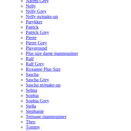
Naomi Grey
Nelly
Nelly Grey
Nelly m/make-up
Parykker
Patrick
Patrick Grey
Pierre
Pierre Grey
Playground
Plus size dame mannequiner
Ralf
Ralf Grey
Roxanne Plus Size
Sascha
Sascha Grey
Sascha m/make-up
Selina
Sophia
Sophia Grey
Stella
Stephanie
Teenage mannequiner
Theo
Tommy