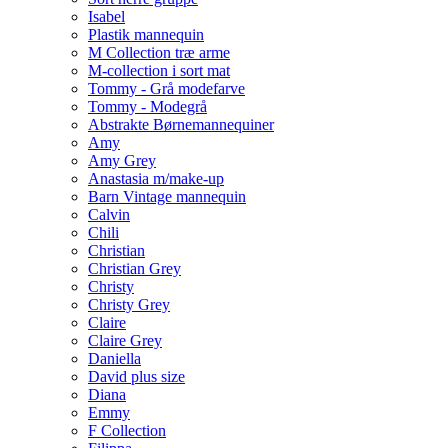
Isabel
Plastik mannequin
M Collection træ arme
M-collection i sort mat
Tommy - Grå modefarve
Tommy - Modegrå
Abstrakte Børnemannequiner
Amy
Amy Grey
Anastasia m/make-up
Barn Vintage mannequin
Calvin
Chili
Christian
Christian Grey
Christy
Christy Grey
Claire
Claire Grey
Daniella
David plus size
Diana
Emmy
F Collection