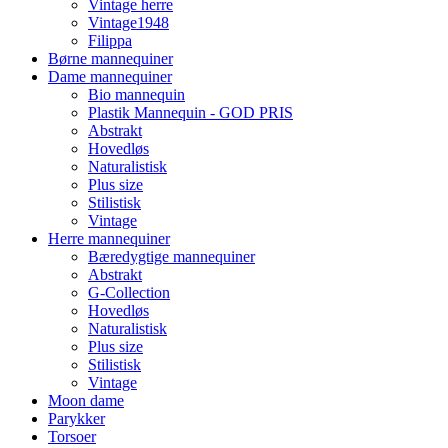
Vintage herre
Vintage1948
Filippa
Børne mannequiner
Dame mannequiner
Bio mannequin
Plastik Mannequin - GOD PRIS
Abstrakt
Hovedløs
Naturalistisk
Plus size
Stilistisk
Vintage
Herre mannequiner
Bæredygtige mannequiner
Abstrakt
G-Collection
Hovedløs
Naturalistisk
Plus size
Stilistisk
Vintage
Moon dame
Parykker
Torsoer