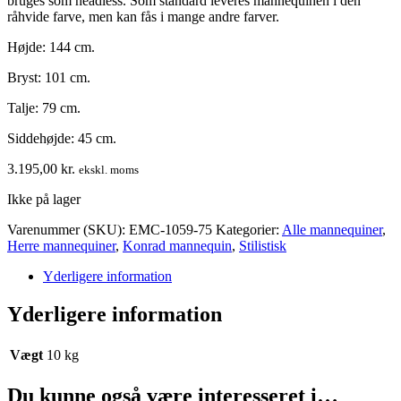
bruges som headless. Som standard leveres mannequinen i den
råhvide farve, men kan fås i mange andre farver.
Højde: 144 cm.
Bryst: 101 cm.
Talje: 79 cm.
Siddehøjde: 45 cm.
3.195,00
kr.
ekskl. moms
Ikke på lager
Varenummer (SKU):
EMC-1059-75
Kategorier:
Alle mannequiner
,
Herre mannequiner
,
Konrad mannequin
,
Stilistisk
Yderligere information
Yderligere information
Vægt
10 kg
Du kunne også være interesseret i…