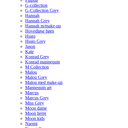
Filippa
G-collection
G-Collection Grey
Hannah
Hannah Grey
Hannah m/make-up
Hovedløse børn
Hugo
Hugo Grey
Jason
Kate
Konrad Grey
Konrad mannequin
M Collection
Malou
Malou Grey
Malou med make-up
Mannequin art
Marcus
Marcus Grey
Miss Grey
Moon dame
Moon herre
Moon kids
Naomi