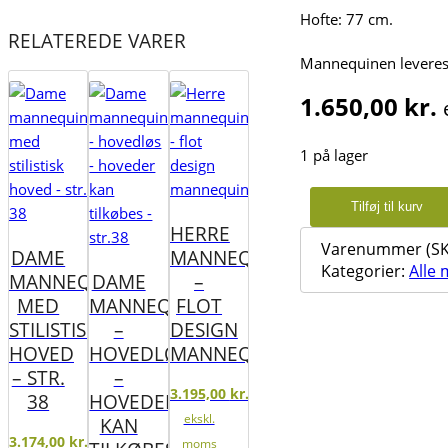
Hofte: 77 cm.
RELATEREDE VARER
Mannequinen leveres 
1.650,00
kr.
1 på lager
Teenage
Tilføj til kurv
mannequin
HERRE
-
Varenummer (SK
DAME
MANNEQUIN
pige
Kategorier:
Alle
MANNEQUIN
DAME
–
-
MED
MANNEQUIN
FLOT
stilistisk
STILISTISK
–
DESIGN
hoved
-
HOVED
HOVEDLØS
MANNEQUIN
hvid
– STR.
–
højglans
3.195,00
kr.
38
HOVEDER
antal
ekskl.
KAN
3.174,00
kr.
moms