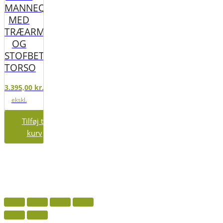
MANNEQUIN
MED
TRÆARME
OG
STOFBETRUKKET
TORSO
3.395,00
kr.
ekskl.
moms
Tilføj til
kurv