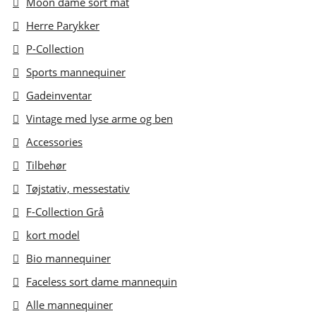
Moon dame sort mat
Herre Parykker
P-Collection
Sports mannequiner
Gadeinventar
Vintage med lyse arme og ben
Accessories
Tilbehør
Tøjstativ, messestativ
F-Collection Grå
kort model
Bio mannequiner
Faceless sort dame mannequin
Alle mannequiner