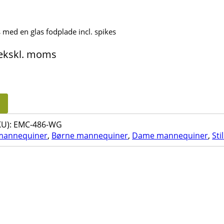
med en glas fodplade incl. spikes
ekskl. moms
U):
EMC-486-WG
 mannequiner
,
Børne mannequiner
,
Dame mannequiner
,
Sti