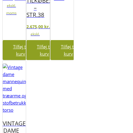
TILKØBES
ekskl.
–
moms
STR.38
2.675,00
kr.
ekskl.
moms
Tilføj til
Tilføj til
Tilføj til
kurv
kurv
kurv
VINTAGE
DAME