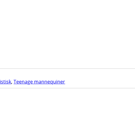
listisk
,
Teenage mannequiner