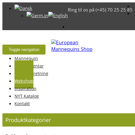
Ring til os på (+45) 70 25 25 85
Toggle navigation
Mannequin
Butiksinventar
Butiksindretning
Webshop
Inspiration
NYT Katalog
Kontakt
Produktkategorier