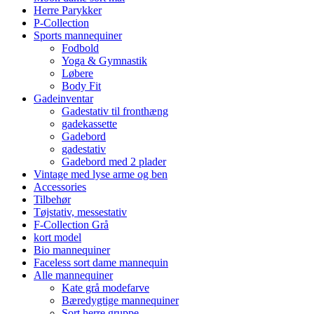
Herre Parykker
P-Collection
Sports mannequiner
Fodbold
Yoga & Gymnastik
Løbere
Body Fit
Gadeinventar
Gadestativ til fronthæng
gadekassette
Gadebord
gadestativ
Gadebord med 2 plader
Vintage med lyse arme og ben
Accessories
Tilbehør
Tøjstativ, messestativ
F-Collection Grå
kort model
Bio mannequiner
Faceless sort dame mannequin
Alle mannequiner
Kate grå modefarve
Bæredygtige mannequiner
Sort herre gruppe