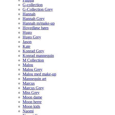
Filippa
G-collection
G-Collection Grey
Hannah
Hannah Grey
Hannah m/make-up
Hovedløse børn
Hugo
Hugo Grey
Jason
Kate
Konrad Grey
Konrad mannequin
M Collection
Malou
Malou Grey
Malou med make-up
Mannequin art
Marcus
Marcus Grey
Miss Grey
Moon dame
Moon herre
Moon kids
Naomi