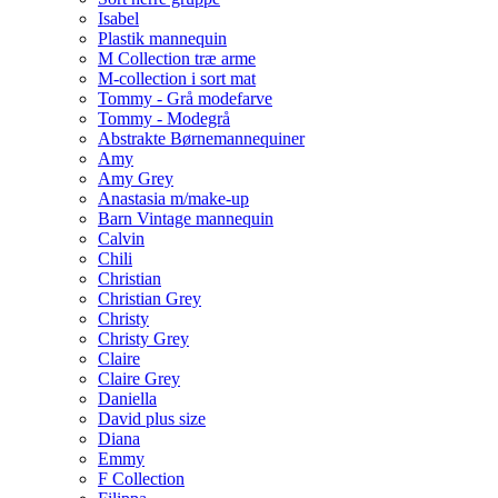
Isabel
Plastik mannequin
M Collection træ arme
M-collection i sort mat
Tommy - Grå modefarve
Tommy - Modegrå
Abstrakte Børnemannequiner
Amy
Amy Grey
Anastasia m/make-up
Barn Vintage mannequin
Calvin
Chili
Christian
Christian Grey
Christy
Christy Grey
Claire
Claire Grey
Daniella
David plus size
Diana
Emmy
F Collection