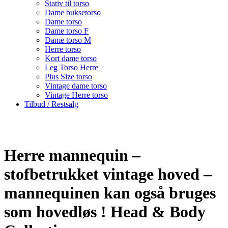
Stativ til torso
Dame buksetorso
Dame torso
Dame torso F
Dame torso M
Herre torso
Kort dame torso
Leg Torso Herre
Plus Size torso
Vintage dame torso
Vintage Herre torso
Tilbud / Restsalg
Herre mannequin –
stofbetrukket vintage hoved –
mannequinen kan også bruges
som hovedløs ! Head & Body