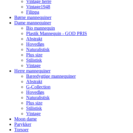
Vintage herre
Vintage1948
Filippa
Børne mannequiner
Dame mannequiner
Bio mannequin
Plastik Mannequin - GOD PRIS
Abstrakt
Hovedløs
Naturalistisk
Plus size
Stilistisk
Vintage
Herre mannequiner
Bæredygtige mannequiner
Abstrakt
G-Collection
Hovedløs
Naturalistisk
Plus size
Stilistisk
Vintage
Moon dame
Parykker
Torsoer