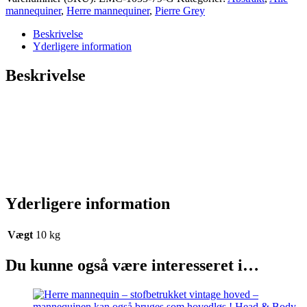
stofbetrukket
mannequiner
,
Herre mannequiner
,
Pierre Grey
vintage
hoved
Beskrivelse
–
Yderligere information
mannequinen
kan
Beskrivelse
også
bruges
som
hovedløs
!
Head
&
Body
Collection
antal
Yderligere information
Vægt
10 kg
Du kunne også være interesseret i…