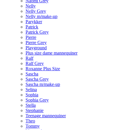
Naomi Grey
Nelly
Nelly Grey
Nelly m/make-up
Parykker
Patrick
Patrick Grey
Pierre
Pierre Grey
Playground
Plus size dame mannequiner
Ralf
Ralf Grey
Roxanne Plus Size
Sascha
Sascha Grey
Sascha m/make-up
Selina
Sophia
Sophia Grey
Stella
Stephanie
Teenage mannequiner
Theo
Tommy