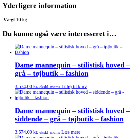
–
Yderligere information
tøjbutik
–
fashion
Vægt
10 kg
antal
Du kunne også være interesseret i…
Dame mannequin – stilistisk hoved –
grå – tøjbutik – fashion
3.574,00
kr.
Tilføj til kurv
ekskl. moms
Dame mannequin – stilistisk hoved –
siddende – grå – tøjbutik – fashion
3.574,00
kr.
Læs mere
ekskl. moms