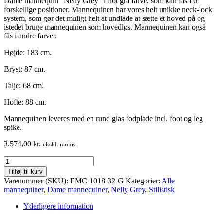
Dame mannequin “Nelly Grey” i flot grå farve, som kan fås i 6
forskellige positioner. Mannequinen har vores helt unikke neck-lock
system, som gør det muligt helt at undlade at sætte et hoved på og
istedet bruge mannequinen som hovedløs. Mannequinen kan også
fås i andre farver.
Højde: 183 cm.
Bryst: 87 cm.
Talje: 68 cm.
Hofte: 88 cm.
Mannequinen leveres med en rund glas fodplade incl. foot og leg
spike.
3.574,00
kr.
ekskl. moms
Dame
mannequin
Tilføj til kurv
–
Varenummer (SKU):
EMC-1018-32-G
Kategorier:
Alle
stilistisk
mannequiner
,
Dame mannequiner
,
Nelly Grey
,
Stilistisk
hoved
–
Yderligere information
grå