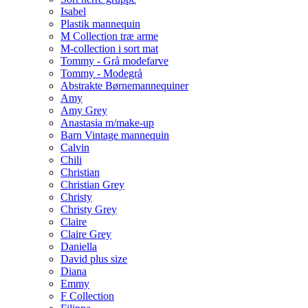
Isabel
Plastik mannequin
M Collection træ arme
M-collection i sort mat
Tommy - Grå modefarve
Tommy - Modegrå
Abstrakte Børnemannequiner
Amy
Amy Grey
Anastasia m/make-up
Barn Vintage mannequin
Calvin
Chili
Christian
Christian Grey
Christy
Christy Grey
Claire
Claire Grey
Daniella
David plus size
Diana
Emmy
F Collection