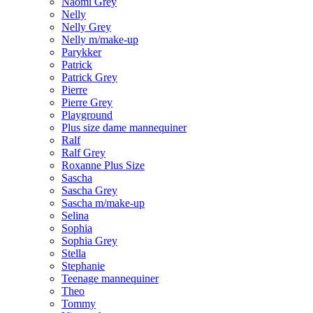
Naomi Grey
Nelly
Nelly Grey
Nelly m/make-up
Parykker
Patrick
Patrick Grey
Pierre
Pierre Grey
Playground
Plus size dame mannequiner
Ralf
Ralf Grey
Roxanne Plus Size
Sascha
Sascha Grey
Sascha m/make-up
Selina
Sophia
Sophia Grey
Stella
Stephanie
Teenage mannequiner
Theo
Tommy