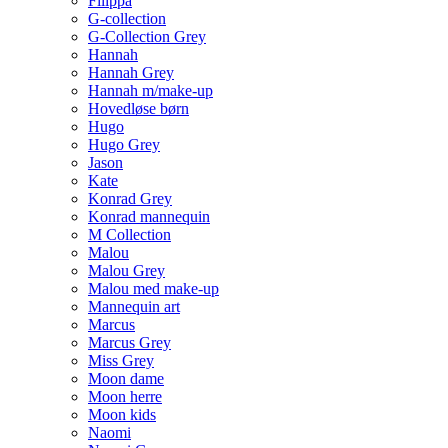
Filippa
G-collection
G-Collection Grey
Hannah
Hannah Grey
Hannah m/make-up
Hovedløse børn
Hugo
Hugo Grey
Jason
Kate
Konrad Grey
Konrad mannequin
M Collection
Malou
Malou Grey
Malou med make-up
Mannequin art
Marcus
Marcus Grey
Miss Grey
Moon dame
Moon herre
Moon kids
Naomi