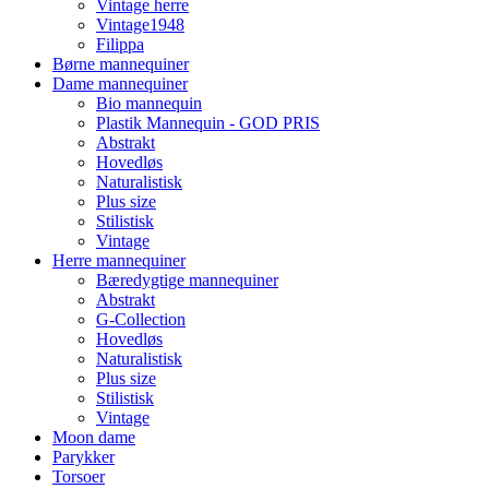
Vintage herre
Vintage1948
Filippa
Børne mannequiner
Dame mannequiner
Bio mannequin
Plastik Mannequin - GOD PRIS
Abstrakt
Hovedløs
Naturalistisk
Plus size
Stilistisk
Vintage
Herre mannequiner
Bæredygtige mannequiner
Abstrakt
G-Collection
Hovedløs
Naturalistisk
Plus size
Stilistisk
Vintage
Moon dame
Parykker
Torsoer