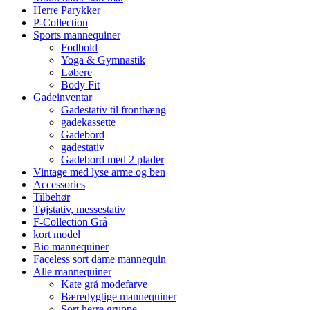
Herre Parykker
P-Collection
Sports mannequiner
Fodbold
Yoga & Gymnastik
Løbere
Body Fit
Gadeinventar
Gadestativ til fronthæng
gadekassette
Gadebord
gadestativ
Gadebord med 2 plader
Vintage med lyse arme og ben
Accessories
Tilbehør
Tøjstativ, messestativ
F-Collection Grå
kort model
Bio mannequiner
Faceless sort dame mannequin
Alle mannequiner
Kate grå modefarve
Bæredygtige mannequiner
Sort herre gruppe