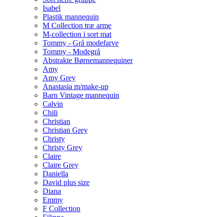
Isabel
Plastik mannequin
M Collection træ arme
M-collection i sort mat
Tommy - Grå modefarve
Tommy - Modegrå
Abstrakte Børnemannequiner
Amy
Amy Grey
Anastasia m/make-up
Barn Vintage mannequin
Calvin
Chili
Christian
Christian Grey
Christy
Christy Grey
Claire
Claire Grey
Daniella
David plus size
Diana
Emmy
F Collection