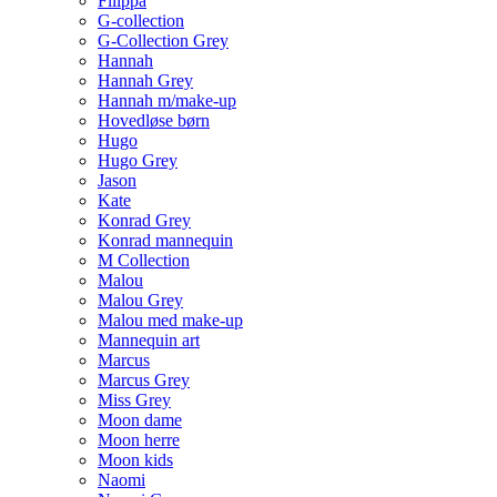
Filippa
G-collection
G-Collection Grey
Hannah
Hannah Grey
Hannah m/make-up
Hovedløse børn
Hugo
Hugo Grey
Jason
Kate
Konrad Grey
Konrad mannequin
M Collection
Malou
Malou Grey
Malou med make-up
Mannequin art
Marcus
Marcus Grey
Miss Grey
Moon dame
Moon herre
Moon kids
Naomi