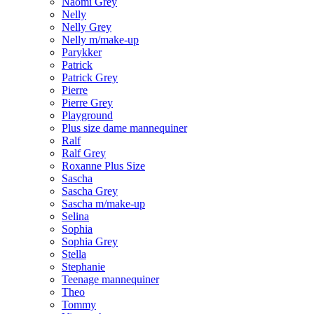
Naomi Grey
Nelly
Nelly Grey
Nelly m/make-up
Parykker
Patrick
Patrick Grey
Pierre
Pierre Grey
Playground
Plus size dame mannequiner
Ralf
Ralf Grey
Roxanne Plus Size
Sascha
Sascha Grey
Sascha m/make-up
Selina
Sophia
Sophia Grey
Stella
Stephanie
Teenage mannequiner
Theo
Tommy