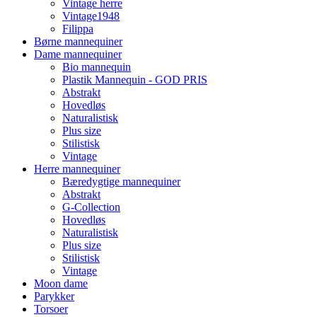
Vintage herre
Vintage1948
Filippa
Børne mannequiner
Dame mannequiner
Bio mannequin
Plastik Mannequin - GOD PRIS
Abstrakt
Hovedløs
Naturalistisk
Plus size
Stilistisk
Vintage
Herre mannequiner
Bæredygtige mannequiner
Abstrakt
G-Collection
Hovedløs
Naturalistisk
Plus size
Stilistisk
Vintage
Moon dame
Parykker
Torsoer