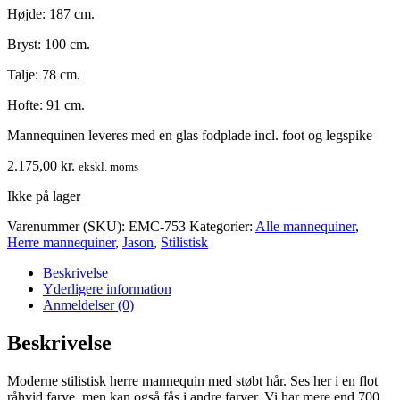
Højde: 187 cm.
Bryst: 100 cm.
Talje: 78 cm.
Hofte: 91 cm.
Mannequinen leveres med en glas fodplade incl. foot og legspike
2.175,00
kr.
ekskl. moms
Ikke på lager
Varenummer (SKU):
EMC-753
Kategorier:
Alle mannequiner
,
Herre mannequiner
,
Jason
,
Stilistisk
Beskrivelse
Yderligere information
Anmeldelser (0)
Beskrivelse
Moderne stilistisk herre mannequin med støbt hår. Ses her i en flot
råhvid farve, men kan også fås i andre farver. Vi har mere end 700