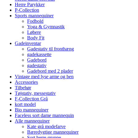
Herre Parykker
P-Collection
Sports mannequiner
Fodbold
Yoga & Gymnastik
Løbere
Body Fit
Gadeinventar
Gadestativ til fronthæng
gadekassette
Gadebord
gadestativ
Gadebord med 2 plader
Vintage med lyse arme og ben
Accessories
Tilbehør
Tøjstativ, messestativ
F-Collection Grå
kort model
Bio mannequiner
Faceless sort dame mannequin
Alle mannequiner
Kate grå modefarve
Bæredygtige mannequiner
Sort herre gruppe