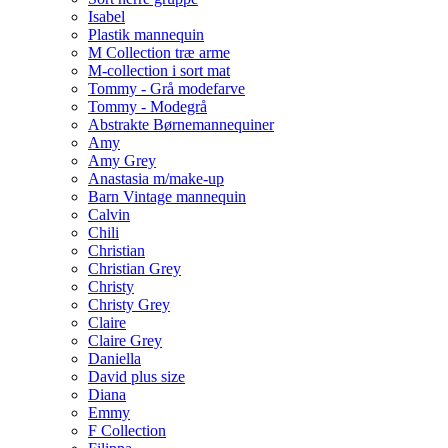
Isabel
Plastik mannequin
M Collection træ arme
M-collection i sort mat
Tommy - Grå modefarve
Tommy - Modegrå
Abstrakte Børnemannequiner
Amy
Amy Grey
Anastasia m/make-up
Barn Vintage mannequin
Calvin
Chili
Christian
Christian Grey
Christy
Christy Grey
Claire
Claire Grey
Daniella
David plus size
Diana
Emmy
F Collection