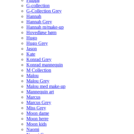
Filippa
G-collection
G-Collection Grey
Hannah
Hannah Grey
Hannah m/make-up
Hovedløse børn
Hugo
Hugo Grey
Jason
Kate
Konrad Grey
Konrad mannequin
M Collection
Malou
Malou Grey
Malou med make-up
Mannequin art
Marcus
Marcus Grey
Miss Grey
Moon dame
Moon herre
Moon kids
Naomi