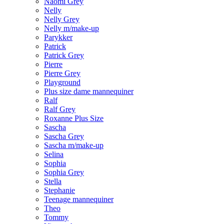
Naomi Grey
Nelly
Nelly Grey
Nelly m/make-up
Parykker
Patrick
Patrick Grey
Pierre
Pierre Grey
Playground
Plus size dame mannequiner
Ralf
Ralf Grey
Roxanne Plus Size
Sascha
Sascha Grey
Sascha m/make-up
Selina
Sophia
Sophia Grey
Stella
Stephanie
Teenage mannequiner
Theo
Tommy