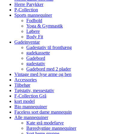
Herre Parykker
P-Collection
Sports mannequiner
Fodbold
Yoga & Gymnastik
Løbere
Body Fit
Gadeinventar
Gadestativ til fronthæng
gadekassette
Gadebord
gadestativ
Gadebord med 2 plader
Vintage med lyse arme og ben
Accessories
Tilbehør
Tøjstativ, messestativ
F-Collection Grå
kort model
Bio mannequiner
Faceless sort dame mannequin
Alle mannequiner
Kate grå modefarve
Bæredygtige mannequiner
Sort herre gruppe