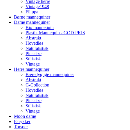
Vintage herre
Vintage1948
Filippa
Børne mannequiner
Dame mannequiner
Bio mannequin
Plastik Mannequin - GOD PRIS
Abstrakt
Hovedløs
Naturalistisk
Plus size
Stilistisk
Vintage
Herre mannequiner
Bæredygtige mannequiner
Abstrakt
G-Collection
Hovedløs
Naturalistisk
Plus size
Stilistisk
Vintage
Moon dame
Parykker
Torsoer