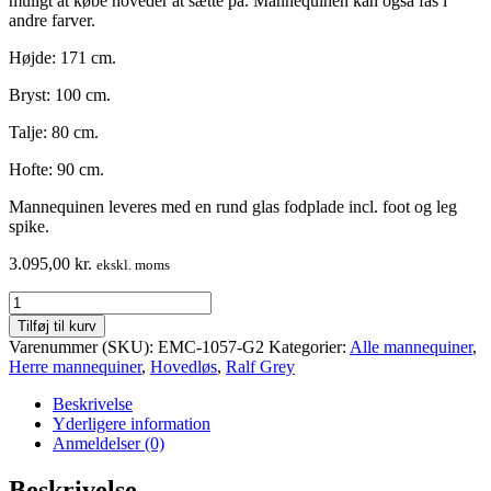
muligt at købe hoveder at sætte på. Mannequinen kan også fås i
andre farver.
Højde: 171 cm.
Bryst: 100 cm.
Talje: 80 cm.
Hofte: 90 cm.
Mannequinen leveres med en rund glas fodplade incl. foot og leg
spike.
3.095,00
kr.
ekskl. moms
herre
mannequin
Tilføj til kurv
uden
Varenummer (SKU):
EMC-1057-G2
Kategorier:
Alle mannequiner
,
hoved
Herre mannequiner
,
Hovedløs
,
Ralf Grey
flot
maskulin
Beskrivelse
antal
Yderligere information
Anmeldelser (0)
Beskrivelse