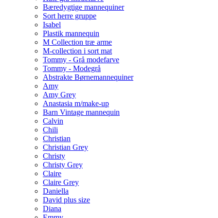
Bæredygtige mannequiner
Sort herre gruppe
Isabel
Plastik mannequin
M Collection træ arme
M-collection i sort mat
Tommy - Grå modefarve
Tommy - Modegrå
Abstrakte Børnemannequiner
Amy
Amy Grey
Anastasia m/make-up
Barn Vintage mannequin
Calvin
Chili
Christian
Christian Grey
Christy
Christy Grey
Claire
Claire Grey
Daniella
David plus size
Diana
Emmy