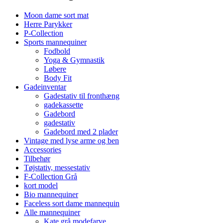
Moon dame sort mat
Herre Parykker
P-Collection
Sports mannequiner
Fodbold
Yoga & Gymnastik
Løbere
Body Fit
Gadeinventar
Gadestativ til fronthæng
gadekassette
Gadebord
gadestativ
Gadebord med 2 plader
Vintage med lyse arme og ben
Accessories
Tilbehør
Tøjstativ, messestativ
F-Collection Grå
kort model
Bio mannequiner
Faceless sort dame mannequin
Alle mannequiner
Kate grå modefarve