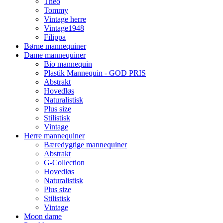
Theo
Tommy
Vintage herre
Vintage1948
Filippa
Børne mannequiner
Dame mannequiner
Bio mannequin
Plastik Mannequin - GOD PRIS
Abstrakt
Hovedløs
Naturalistisk
Plus size
Stilistisk
Vintage
Herre mannequiner
Bæredygtige mannequiner
Abstrakt
G-Collection
Hovedløs
Naturalistisk
Plus size
Stilistisk
Vintage
Moon dame