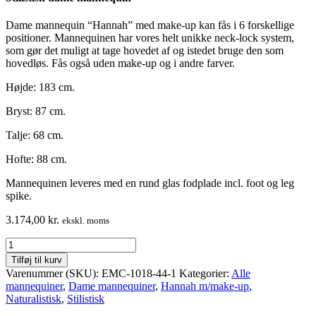
Dame mannequin “Hannah” med make-up kan fås i 6 forskellige
positioner. Mannequinen har vores helt unikke neck-lock system,
som gør det muligt at tage hovedet af og istedet bruge den som
hovedløs. Fås også uden make-up og i andre farver.
Højde: 183 cm.
Bryst: 87 cm.
Talje: 68 cm.
Hofte: 88 cm.
Mannequinen leveres med en rund glas fodplade incl. foot og leg
spike.
3.174,00
kr.
ekskl. moms
Dame
mannequin
Tilføj til kurv
–
Varenummer (SKU):
EMC-1018-44-1
Kategorier:
Alle
stilistisk
mannequiner
,
Dame mannequiner
,
Hannah m/make-up
,
hoved
Naturalistisk
,
Stilistisk
-