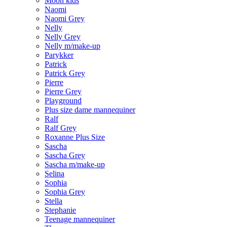
Moon kids
Naomi
Naomi Grey
Nelly
Nelly Grey
Nelly m/make-up
Parykker
Patrick
Patrick Grey
Pierre
Pierre Grey
Playground
Plus size dame mannequiner
Ralf
Ralf Grey
Roxanne Plus Size
Sascha
Sascha Grey
Sascha m/make-up
Selina
Sophia
Sophia Grey
Stella
Stephanie
Teenage mannequiner