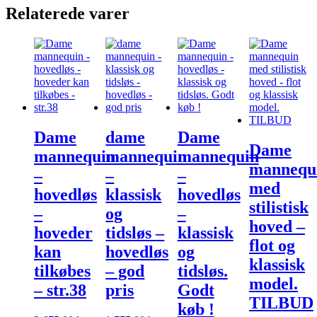
Relaterede varer
Dame
dame
Dame
Dame
mannequin
mannequin
mannequin
mannequ
–
–
–
med
hovedløs
klassisk
hovedløs
stilistisk
–
og
–
hoved –
hoveder
tidsløs –
klassisk
flot og
kan
hovedløs
og
klassisk
tilkøbes
– god
tidsløs.
model.
– str.38
pris
Godt
TILBUD
køb !