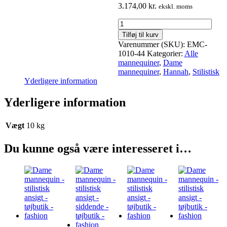
3.174,00
kr.
ekskl. moms
Dame
mannequin
Tilføj til kurv
-
Varenummer (SKU):
EMC-
stilistisk
1010-44
Kategorier:
Alle
ansigt
mannequiner
,
Dame
-
mannequiner
,
Hannah
,
Stilistisk
tøjbutik
Yderligere information
-
fashion
Yderligere information
antal
Vægt
10 kg
Du kunne også være interesseret i…