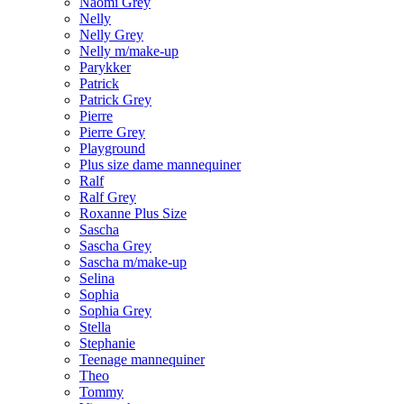
Naomi Grey
Nelly
Nelly Grey
Nelly m/make-up
Parykker
Patrick
Patrick Grey
Pierre
Pierre Grey
Playground
Plus size dame mannequiner
Ralf
Ralf Grey
Roxanne Plus Size
Sascha
Sascha Grey
Sascha m/make-up
Selina
Sophia
Sophia Grey
Stella
Stephanie
Teenage mannequiner
Theo
Tommy