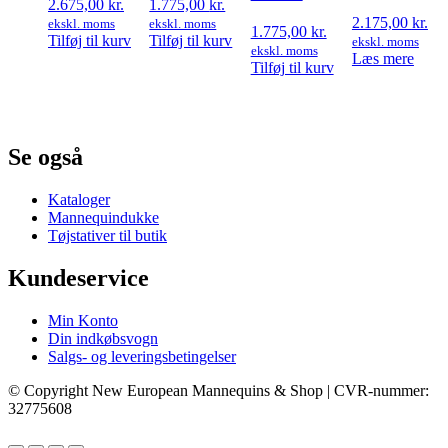
2.675,00
kr.
1.775,00
kr.
2.175,00
kr.
ekskl. moms
ekskl. moms
1.775,00
kr.
Tilføj til kurv
Tilføj til kurv
ekskl. moms
ekskl. moms
Læs mere
Tilføj til kurv
Se også
Kataloger
Mannequindukke
Tøjstativer til butik
Kundeservice
Min Konto
Din indkøbsvogn
Salgs- og leveringsbetingelser
© Copyright New European Mannequins & Shop | CVR-nummer:
32775608