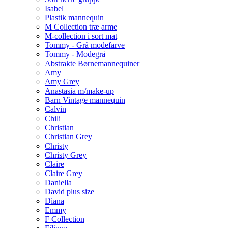
Isabel
Plastik mannequin
M Collection træ arme
M-collection i sort mat
Tommy - Grå modefarve
Tommy - Modegrå
Abstrakte Børnemannequiner
Amy
Amy Grey
Anastasia m/make-up
Barn Vintage mannequin
Calvin
Chili
Christian
Christian Grey
Christy
Christy Grey
Claire
Claire Grey
Daniella
David plus size
Diana
Emmy
F Collection