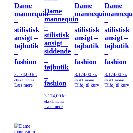
Dame
Dame
Dame
Dame
mannequin
mannequin
mannequ
mannequin
–
–
–
–
stilistisk
stilistisk
stilistisk
stilistisk
ansigt –
ansigt –
ansigt –
ansigt –
tøjbutik
tøjbutik
tøjbutik
siddende
–
–
–
–
fashion
fashion
fashion
tøjbutik
–
3.174,00
kr.
3.174,00
kr.
3.174,00
kr.
ekskl. moms
ekskl. moms
ekskl. moms
fashion
Læs mere
Tilføj til kurv
Tilføj til kurv
3.174,00
kr.
ekskl. moms
Læs mere