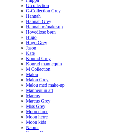
Filippa
G-collection
G-Collection Grey
Hannah
Hannah Grey
Hannah m/make-up
Hovedløse børn
Hugo
Hugo Grey
Jason
Kate
Konrad Grey
Konrad mannequin
M Collection
Malou
Malou Grey
Malou med make-up
Mannequin art
Marcus
Marcus Grey
Miss Grey
Moon dame
Moon herre
Moon kids
Naomi