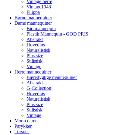
Vintage herre
Vintage1948
Filippa
Børne mannequiner
Dame mannequiner
Bio mannequin
Plastik Mannequin - GOD PRIS
Abstrakt
Hovedløs
Naturalistisk
Plus size
Stilistisk
Vintage
Herre mannequiner
Bæredygtige mannequiner
Abstrakt
G-Collection
Hovedløs
Naturalistisk
Plus size
Stilistisk
Vintage
Moon dame
Parykker
Torsoer