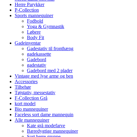
Herre Parykker
P-Collection
Sports mannequiner
Fodbold
Yoga & Gymnastik
Løbere
Body Fit
Gadeinventar
Gadestativ til fronthæng
gadekassette
Gadebord
gadestativ
Gadebord med 2 plader
Vintage med lyse arme og ben
Accessories
Tilbehør
Tøjstativ, messestativ
F-Collection Grå
kort model
Bio mannequiner
Faceless sort dame mannequin
Alle mannequiner
Kate grå modefarve
Bæredygtige mannequiner
Sort herre gruppe