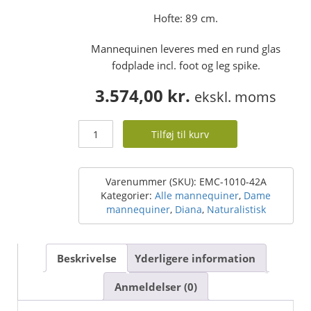
Hofte: 89 cm.
Mannequinen leveres med en rund glas
fodplade incl. foot og leg spike.
3.574,00
kr.
ekskl. moms
Dame
Tilføj til kurv
mannequin
-
naturalistisk
-
Varenummer (SKU):
EMC-1010-42A
med
Kategorier:
Alle mannequiner
,
Dame
make
mannequiner
,
Diana
,
Naturalistisk
up
-
str.
Beskrivelse
Yderligere information
38
antal
Anmeldelser (0)