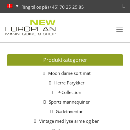
Ring til os på (+45) 70 25 25 85
Toggl
navig
Produktkategorier
Moon dame sort mat
Herre Parykker
P-Collection
Sports mannequiner
Gadeinventar
Vintage med lyse arme og ben