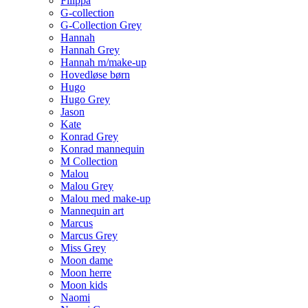
Filippa
G-collection
G-Collection Grey
Hannah
Hannah Grey
Hannah m/make-up
Hovedløse børn
Hugo
Hugo Grey
Jason
Kate
Konrad Grey
Konrad mannequin
M Collection
Malou
Malou Grey
Malou med make-up
Mannequin art
Marcus
Marcus Grey
Miss Grey
Moon dame
Moon herre
Moon kids
Naomi