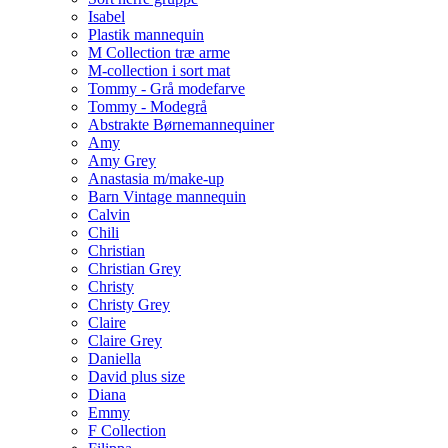
Isabel
Plastik mannequin
M Collection træ arme
M-collection i sort mat
Tommy - Grå modefarve
Tommy - Modegrå
Abstrakte Børnemannequiner
Amy
Amy Grey
Anastasia m/make-up
Barn Vintage mannequin
Calvin
Chili
Christian
Christian Grey
Christy
Christy Grey
Claire
Claire Grey
Daniella
David plus size
Diana
Emmy
F Collection