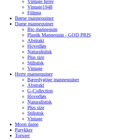
Vintage herre
Vintage1948
Filippa
Børne mannequiner
Dame mannequiner
Bio mannequin
Plastik Mannequin - GOD PRIS
Abstrakt
Hovedløs
Naturalistisk
Plus size
Stilistisk
Vintage
Herre mannequiner
Bæredygtige mannequiner
Abstrakt
G-Collection
Hovedløs
Naturalistisk
Plus size
Stilistisk
Vintage
Moon dame
Parykker
Torsoer