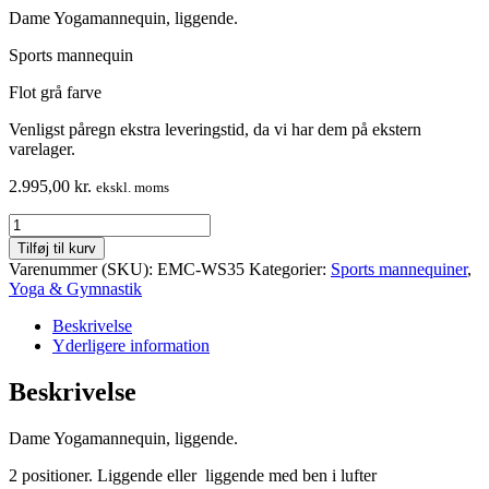
Dame Yogamannequin, liggende.
Sports mannequin
Flot grå farve
Venligst påregn ekstra leveringstid, da vi har dem på ekstern
varelager.
2.995,00
kr.
ekskl. moms
Yogamannequin,
Dame,
Tilføj til kurv
2
Varenummer (SKU):
EMC-WS35
Kategorier:
Sports mannequiner
,
liggende
Yoga & Gymnastik
positioner.
Sports
Beskrivelse
mannequin
Yderligere information
antal
Beskrivelse
Dame Yogamannequin, liggende.
2 positioner. Liggende eller liggende med ben i lufter