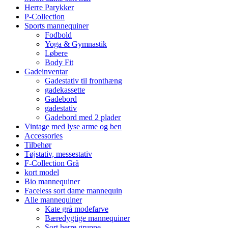
Herre Parykker
P-Collection
Sports mannequiner
Fodbold
Yoga & Gymnastik
Løbere
Body Fit
Gadeinventar
Gadestativ til fronthæng
gadekassette
Gadebord
gadestativ
Gadebord med 2 plader
Vintage med lyse arme og ben
Accessories
Tilbehør
Tøjstativ, messestativ
F-Collection Grå
kort model
Bio mannequiner
Faceless sort dame mannequin
Alle mannequiner
Kate grå modefarve
Bæredygtige mannequiner
Sort herre gruppe