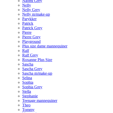
Naomi Grey
Nelly
Nelly Grey
Nelly m/make-up
Parykker
Patrick
Patrick Grey
Pierre
Pierre Grey
Playground
Plus size dame mannequiner
Ralf
Ralf Grey
Roxanne Plus Size
Sascha
Sascha Grey
Sascha m/make-up
Selina
Sophia
Sophia Grey
Stella
Stephanie
Teenage mannequiner
Theo
Tommy