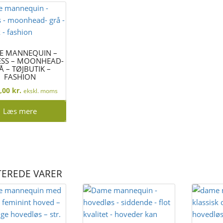
E MANNEQUIN –
ESS – MOONHEAD-
Å – TØJBUTIK –
FASHION
4,00
kr.
ekskl. moms
Læs mere
TEREDE VARER