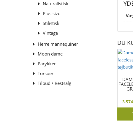
YD
Naturalistisk
Plus size
Væ
Stilistisk
Vintage
DU K
Herre mannequiner
Moon dame
Parykker
Torsoer
DAM
Tilbud / Restsalg
FACEL
GR
3.57