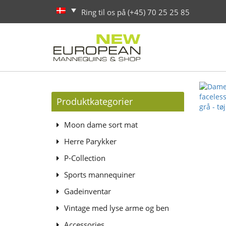
Ring til os på (+45) 70 25 25 85
Produktkategorier
Moon dame sort mat
Herre Parykker
P-Collection
Sports mannequiner
Gadeinventar
Vintage med lyse arme og ben
Accessories