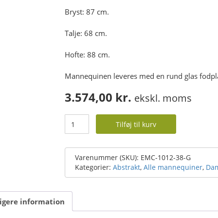
Bryst: 87 cm.
Talje: 68 cm.
Hofte: 88 cm.
Mannequinen leveres med en rund glas fodplad
3.574,00
kr.
ekskl. moms
Dame
Tilføj til kurv
mannequin
-
faceless
-
Varenummer (SKU):
EMC-1012-38-G
moonhead-
Kategorier:
Abstrakt
,
Alle mannequiner
,
Da
grå
-
tøjbutik
igere information
-
fashion