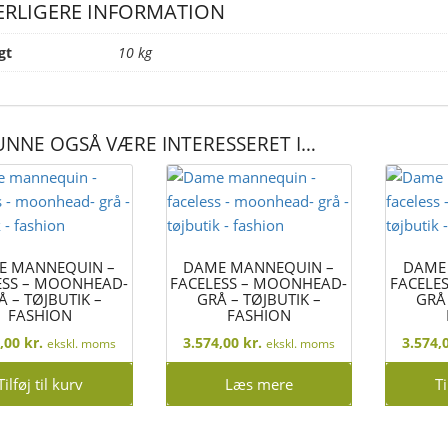
ERLIGERE INFORMATION
antal
gt
10 kg
UNNE OGSÅ VÆRE INTERESSERET I…
E MANNEQUIN –
DAME MANNEQUIN –
DAME
ESS – MOONHEAD-
FACELESS – MOONHEAD-
FACELE
Å – TØJBUTIK –
GRÅ – TØJBUTIK –
GRÅ 
FASHION
FASHION
4,00
kr.
3.574,00
kr.
3.574,
ekskl. moms
ekskl. moms
Tilføj til kurv
Læs mere
Ti