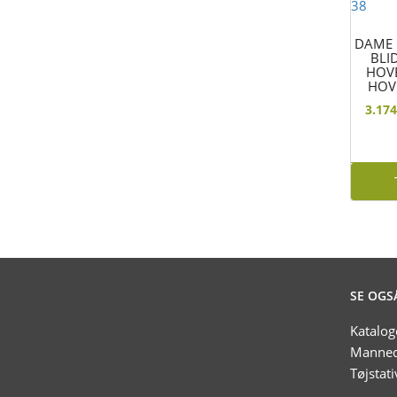
DAME
BLI
HOV
HOVE
3.17
SE OGS
Katalog
Manneq
Tøjstati