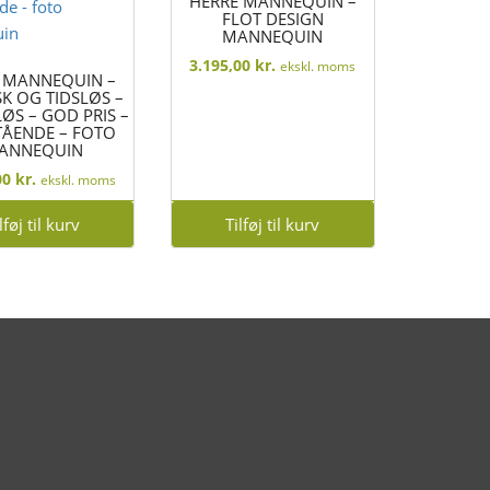
HERRE MANNEQUIN –
FLOT DESIGN
MANNEQUIN
3.195,00
kr.
ekskl. moms
 MANNEQUIN –
SK OG TIDSLØS –
ØS – GOD PRIS –
TÅENDE – FOTO
ANNEQUIN
00
kr.
ekskl. moms
lføj til kurv
Tilføj til kurv