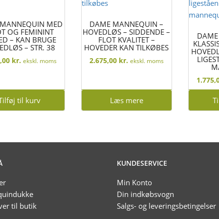
 MANNEQUIN MED
DAME MANNEQUIN –
DT OG FEMININT
HOVEDLØS – SIDDENDE –
DAME
ED – KAN BRUGE
FLOT KVALITET –
KLASSI
DLØS – STR. 38
HOVEDER KAN TILKØBES
HOVEDL
LIGES
4,00
kr.
2.675,00
kr.
ekskl. moms
ekskl. moms
M
1.775,
Tilføj til kurv
Læs mere
Ti
Å
KUNDESERVICE
er
Min Konto
uindukke
Din indkøbsvogn
ver til butik
Salgs- og leveringsbetingelser