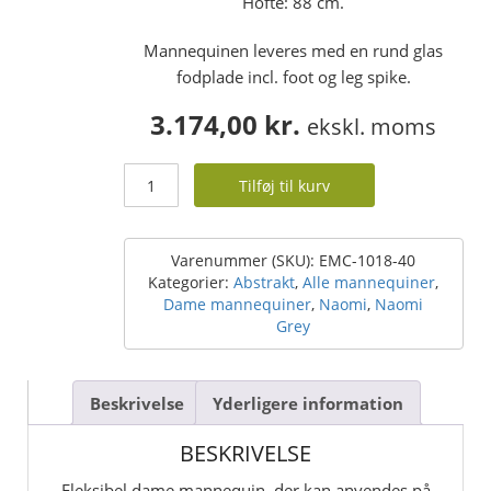
Hofte: 88 cm.
Mannequinen leveres med en rund glas
fodplade incl. foot og leg spike.
3.174,00
kr.
ekskl. moms
Damemannequin
Tilføj til kurv
-
abstrakt
hoved
-
Varenummer (SKU):
EMC-1018-40
fashion
Kategorier:
Abstrakt
,
Alle mannequiner
,
-
Dame mannequiner
,
Naomi
,
Naomi
str.
Grey
38
antal
Beskrivelse
Yderligere information
BESKRIVELSE
Fleksibel dame mannequin, der kan anvendes på