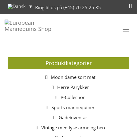
Ring til os på (+45) 70 25 25 85
Toggl
navig
Produktkategorier
Moon dame sort mat
Herre Parykker
P-Collection
Sports mannequiner
Gadeinventar
Vintage med lyse arme og ben