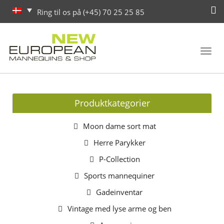
Ring til os på (+45) 70 25 25 85
Toggl
navig
Produktkategorier
Moon dame sort mat
Herre Parykker
P-Collection
Sports mannequiner
Gadeinventar
Vintage med lyse arme og ben