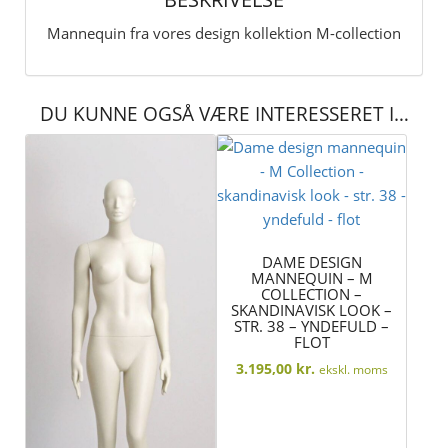
yndefuld
-
Mannequin fra vores design kollektion M-collection
flot
antal
DU KUNNE OGSÅ VÆRE INTERESSERET I…
DAME DESIGN
MANNEQUIN – M
COLLECTION –
SKANDINAVISK LOOK –
STR. 38 – YNDEFULD –
FLOT
3.195,00
kr.
ekskl. moms