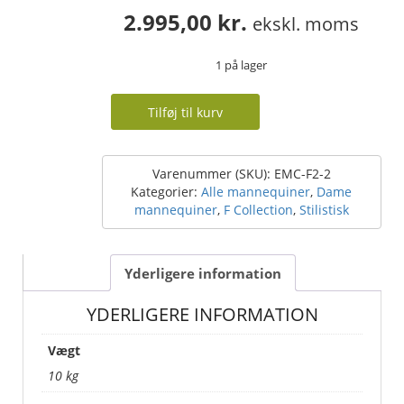
2.995,00
kr.
ekskl. moms
1 på lager
Dame
Tilføj til kurv
mannequin
–
flot
design
Varenummer (SKU):
EMC-F2-2
–
Kategorier:
Alle mannequiner
,
Dame
str.
mannequiner
,
F Collection
,
Stilistisk
38
antal
Yderligere information
YDERLIGERE INFORMATION
Vægt
10 kg