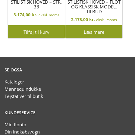
STILISTISK HOVED – STR.
STILISTISK HOVED – FLOT
38
OG KLASSISK MODEL.
TILBUD
3.174,00
kr.
ekskl. moms
2.175,00
kr.
ekskl. moms
Tilføj til kurv
Læs mere
SE OGSÅ
Kataloger
Mannequindukke
Tøjstativer til butik
KUNDESERVICE
Min Konto
Din indkøbsvogn