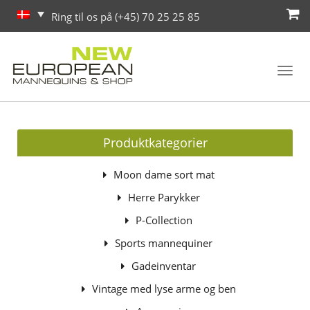
Ring til os på (+45) 70 25 25 85
Toggl
navig
Produktkategorier
Moon dame sort mat
Herre Parykker
P-Collection
Sports mannequiner
Gadeinventar
Vintage med lyse arme og ben