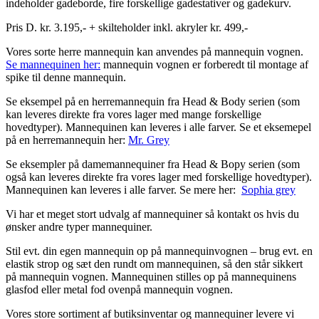
indeholder gadeborde, fire forskellige gadestativer og gadekurv.
Pris D. kr. 3.195,- + skilteholder inkl. akryler kr. 499,-
Vores sorte herre mannequin kan anvendes på mannequin vognen.
Se mannequinen her:
mannequin vognen er forberedt til montage af
spike til denne mannequin.
Se eksempel på en herremannequin fra Head & Body serien (som
kan leveres direkte fra vores lager med mange forskellige
hovedtyper). Mannequinen kan leveres i alle farver. Se et eksemepel
på en herremannequin her:
Mr. Grey
Se eksempler på damemannequiner fra Head & Bopy serien (som
også kan leveres direkte fra vores lager med forskellige hovedtyper).
Mannequinen kan leveres i alle farver. Se mere her:
Sophia grey
Vi har et meget stort udvalg af mannequiner så kontakt os hvis du
ønsker andre typer mannequiner.
Stil evt. din egen mannequin op på mannequinvognen – brug evt. en
elastik strop og sæt den rundt om mannequinen, så den står sikkert
på mannequin vognen. Mannequinen stilles op på mannequinens
glasfod eller metal fod ovenpå mannequin vognen.
Vores store sortiment af butiksinventar og mannequiner levere vi