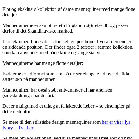
Flot og eksklusiv kollektion af dame mannequiner med mange flotte
detaljer.
Mannequinerne er skulptureret i England i størrelse 38 og passer
derfor til det Skandinaviske marked.
I kollektionen findes der 5 forskellige positioner hvoraf den ene er
en siddende position. Der findes også 2 torsoer i samme kollektion,
som kan anvendes med både korte og lange stativer.
Mannequinerne har mange flotte detaljer:
Fødderne er udformet som sko, så de ser elengate ud hvis du ikke
sætter sko på mannequinen.
Mannequinen har også støbt antydninger af hår grænsen
(sideskildning / pandehår).
Det er muligt mod et tillæg at få lakerede læber – se eksempler på
dette nedenfor.
Se mere til den stilistiske design mannequiner som
her er vist i lys
Ivory – Tyk her
Se mere om kollektionen, ved at se mannequiner i mat sort og hvid