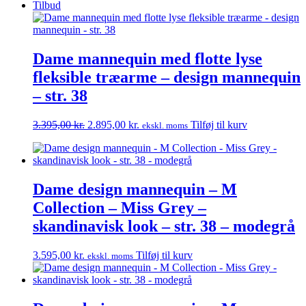
oprindelige
aktuelle
Tilbud
pris
pris
var:
er:
3.395,00 kr..
2.895,00 kr..
Dame mannequin med flotte lyse
fleksible træarme – design mannequin
– str. 38
Den
Den
3.395,00
kr.
2.895,00
kr.
Tilføj til kurv
ekskl. moms
oprindelige
aktuelle
pris
pris
var:
er:
3.395,00 kr..
2.895,00 kr..
Dame design mannequin – M
Collection – Miss Grey –
skandinavisk look – str. 38 – modegrå
3.595,00
kr.
Tilføj til kurv
ekskl. moms