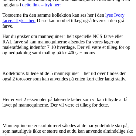
højglans i
dette link – tryk her:
Torsoerne fra den samme kollektion kan ses her i den
lyse Ivory
farve: Tryk – her.
Disse kan mod et tillæg også leveres i den grå
farve.
Har du ønsker om mannequiner i helt specielle NCS-farve eller
RAL farve så kan mannequinerne afsendes fra vores lager og
malerafdeling indenfor 7-10 hverdage. Der vil være et tillæg for op-
og nedpakning samt maling på kr. 400,- + moms.
Kollektions billede af de 5 mannequiner – her ud over findes der
også 2 torosoer som kan anvendes på enten kort eller langt stativ.
Her er vist 2 eksempler på lakerede læber som vi kan tilbyde at få
lavet på mannequinerne. Der vil være et tillæg for dette.
Mannequinerne er skulptureret således at de har yndefulde sko på,
som naturligvis ikke er større end at du kan anvende almindelige sko