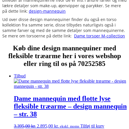
billeder af mannequinerne hvor de er vist i andre farver og med
lækre detaljer som make-up, øjenvipper og parykker. Se mere
på dette link:
design-mannequin
Ud over disse design mannequiner finder du også en torso
kollektion fra samme serie, disse tilbydes naturligvis også i
samme farver og med de samme detaljer som mannequinerne.
Se mere om torsoerne på dette link:
Dame torsoer M-collection
Køb dine design mannequiner med
fleksible træarme her i vores webshop
eller ring til os på 70252585
Tilbud
Dame mannequin med flotte lyse
fleksible træarme – design mannequin
– str. 38
Den
Den
3.395,00
kr.
2.895,00
kr.
Tilføj til kurv
ekskl. moms