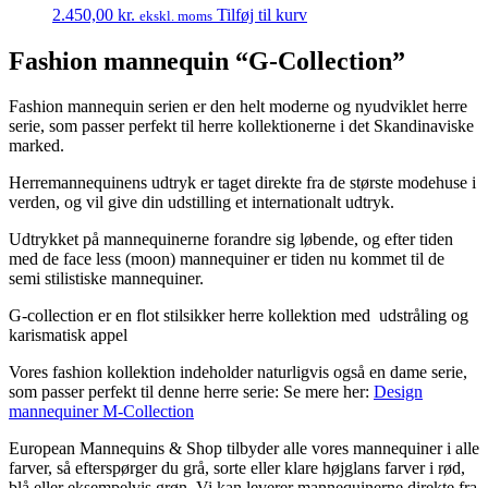
2.450,00
kr.
Tilføj til kurv
ekskl. moms
Fashion mannequin “G-Collection”
Fashion mannequin serien er den helt moderne og nyudviklet herre
serie, som passer perfekt til herre kollektionerne i det Skandinaviske
marked.
Herremannequinens udtryk er taget direkte fra de største modehuse i
verden, og vil give din udstilling et internationalt udtryk.
Udtrykket på mannequinerne forandre sig løbende, og efter tiden
med de face less (moon) mannequiner er tiden nu kommet til de
semi stilistiske mannequiner.
G-collection er en flot stilsikker herre kollektion med udstråling og
karismatisk appel
Vores fashion kollektion indeholder naturligvis også en dame serie,
som passer perfekt til denne herre serie: Se mere her:
Design
mannequiner M-Collection
European Mannequins & Shop tilbyder alle vores mannequiner i alle
farver, så efterspørger du grå, sorte eller klare højglans farver i rød,
blå eller eksempelvis grøn. Vi kan leverer mannequinerne direkte fra