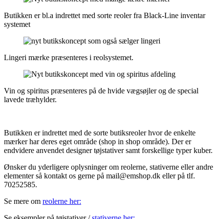
Butikken er bl.a indrettet med sorte reoler fra Black-Line inventar
systemet
Lingeri mærke præsenteres i reolsystemet.
Vin og spiritus præsenteres på de hvide vægsøjler og de special
lavede træhylder.
Butikken er indrettet med de sorte butiksreoler hvor de enkelte
mærker har deres eget område (shop in shop område). Der er
endvidere anvendet designer tøjstativer samt forskellige typer kuber.
Ønsker du yderligere oplysninger om reolerne, stativerne eller andre
elementer så kontakt os gerne på mail@emshop.dk eller på tlf.
70252585.
Se mere om
reolerne her:
Se eksempler på tøjstativer /
stativerne her: