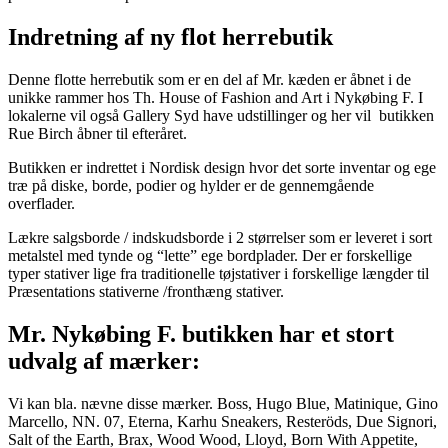
Indretning af ny flot herrebutik
Denne flotte herrebutik som er en del af Mr. kæden er åbnet i de
unikke rammer hos Th. House of Fashion and Art i Nykøbing F. I
lokalerne vil også Gallery Syd have udstillinger og her vil butikken
Rue Birch åbner til efteråret.
Butikken er indrettet i Nordisk design hvor det sorte inventar og ege
træ på diske, borde, podier og hylder er de gennemgående
overflader.
Lækre salgsborde / indskudsborde i 2 størrelser som er leveret i sort
metalstel med tynde og “lette” ege bordplader. Der er forskellige
typer stativer lige fra traditionelle tøjstativer i forskellige længder til
Præsentations stativerne /fronthæng stativer.
Mr. Nykøbing F. butikken har et stort
udvalg af mærker:
Vi kan bla. nævne disse mærker. Boss, Hugo Blue, Matinique, Gino
Marcello, NN. 07, Eterna, Karhu Sneakers, Resteröds, Due Signori,
Salt of the Earth, Brax, Wood Wood, Lloyd, Born With Appetite,