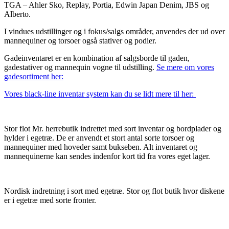
TGA – Ahler Sko, Replay, Portia, Edwin Japan Denim, JBS og
Alberto.
I vindues udstillinger og i fokus/salgs områder, anvendes der ud over
mannequiner og torsoer også stativer og podier.
Gadeinventaret er en kombination af salgsborde til gaden,
gadestativer og mannequin vogne til udstilling.
Se mere om vores
gadesortiment her:
Vores black-line inventar system kan du se lidt mere til her:
Stor flot Mr. herrebutik indrettet med sort inventar og bordplader og
hylder i egetræ. De er anvendt et stort antal sorte torsoer og
mannequiner med hoveder samt bukseben. Alt inventaret og
mannequinerne kan sendes indenfor kort tid fra vores eget lager.
Nordisk indretning i sort med egetræ. Stor og flot butik hvor diskene
er i egetræ med sorte fronter.