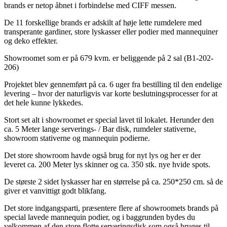
brands er netop åbnet i forbindelse med CIFF messen.
De 11 forskellige brands er adskilt af høje lette rumdelere med
transperante gardiner, store lyskasser eller podier med mannequiner
og deko effekter.
Showroomet som er på 679 kvm. er beliggende på 2 sal (B1-202-
206)
Projektet blev gennemført på ca. 6 uger fra bestilling til den endelige
levering – hvor der naturligvis var korte beslutningsprocesser for at
det hele kunne lykkedes.
Stort set alt i showroomet er special lavet til lokalet. Herunder den
ca. 5 Meter lange serverings- / Bar disk, rumdeler stativerne,
showroom stativerne og mannequin podierne.
Det store showroom havde også brug for nyt lys og her er der
leveret ca. 200 Meter lys skinner og ca. 350 stk. nye hvide spots.
De største 2 sidet lyskasser har en størrelse på ca. 250*250 cm. så de
giver et vanvittigt godt blikfang.
Det store indgangsparti, præsentere flere af showroomets brands på
special lavede mannequin podier, og i baggrunden bydes du
velkommen af den store flotte serveringsdisk som også bruges til