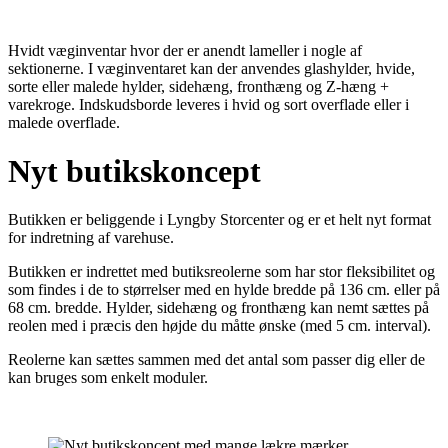
Hvidt væginventar hvor der er anendt lameller i nogle af
sektionerne. I væginventaret kan der anvendes glashylder, hvide,
sorte eller malede hylder, sidehæng, fronthæng og Z-hæng +
varekroge. Indskudsborde leveres i hvid og sort overflade eller i
malede overflade.
Nyt butikskoncept
Butikken er beliggende i Lyngby Storcenter og er et helt nyt format
for indretning af varehuse.
Butikken er indrettet med butiksreolerne som har stor fleksibilitet og
som findes i de to størrelser med en hylde bredde på 136 cm. eller på
68 cm. bredde. Hylder, sidehæng og fronthæng kan nemt sættes på
reolen med i præcis den højde du måtte ønske (med 5 cm. interval).
Reolerne kan sættes sammen med det antal som passer dig eller de
kan bruges som enkelt moduler.