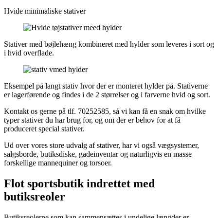
Hvide minimaliske stativer
Stativer med bøjlehæng kombineret med hylder som leveres i sort og
i hvid overflade.
Eksempel på langt stativ hvor der er monteret hylder på. Stativerne
er lagerførende og findes i de 2 størrelser og i farverne hvid og sort.
Kontakt os gerne på tlf. 70252585, så vi kan få en snak om hvilke
typer stativer du har brug for, og om der er behov for at få
produceret special stativer.
Ud over vores store udvalg af stativer, har vi også vægsystemer,
salgsborde, butiksdiske, gadeinventar og naturligvis en masse
forskellige mannequiner og torsoer.
Flot sportsbutik indrettet med
butiksreoler
Butiksreolerne som kan sammensættes i undelige længder er