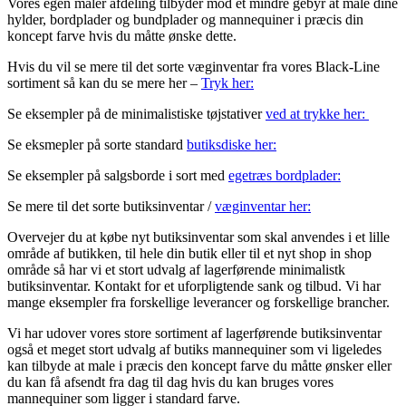
Vores egen maler afdeling tilbyder mod et mindre gebyr at male dine
hylder, bordplader og bundplader og mannequiner i præcis din
koncept farve hvis du måtte ønske dette.
Hvis du vil se mere til det sorte væginventar fra vores Black-Line
sortiment så kan du se mere her –
Tryk her:
Se eksempler på de minimalistiske tøjstativer
ved at trykke her:
Se eksmepler på sorte standard
butiksdiske her:
Se eksempler på salgsborde i sort med
egetræs bordplader:
Se mere til det sorte butiksinventar /
væginventar her:
Overvejer du at købe nyt butiksinventar som skal anvendes i et lille
område af butikken, til hele din butik eller til et nyt shop in shop
område så har vi et stort udvalg af lagerførende minimalistk
butiksinventar. Kontakt for et uforpligtende sank og tilbud. Vi har
mange eksempler fra forskellige leverancer og forskellige brancher.
Vi har udover vores store sortiment af lagerførende butiksinventar
også et meget stort udvalg af butiks mannequiner som vi ligeledes
kan tilbyde at male i præcis den koncept farve du måtte ønsker eller
du kan få afsendt fra dag til dag hvis du kan bruges vores
mannequiner som ligger i standard farve.