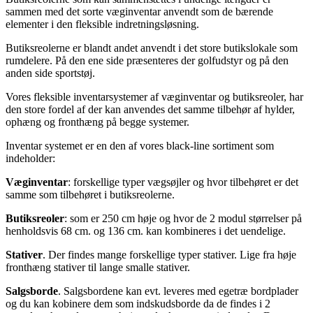
sammen med det sorte væginventar anvendt som de bærende
elementer i den fleksible indretningsløsning.
Butiksreolerne er blandt andet anvendt i det store butikslokale som
rumdelere. På den ene side præsenteres der golfudstyr og på den
anden side sportstøj.
Vores fleksible inventarsystemer af væginventar og butiksreoler, har
den store fordel af der kan anvendes det samme tilbehør af hylder,
ophæng og fronthæng på begge systemer.
Inventar systemet er en den af vores black-line sortiment som
indeholder:
Væginventar
: forskellige typer vægsøjler og hvor tilbehøret er det
samme som tilbehøret i butiksreolerne.
Butiksreoler
: som er 250 cm høje og hvor de 2 modul størrelser på
henholdsvis 68 cm. og 136 cm. kan kombineres i det uendelige.
Stativer
. Der findes mange forskellige typer stativer. Lige fra høje
fronthæng stativer til lange smalle stativer.
Salgsborde
. Salgsbordene kan evt. leveres med egetræ bordplader
og du kan kobinere dem som indskudsborde da de findes i 2