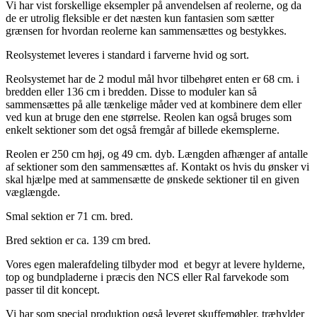
Vi har vist forskellige eksempler på anvendelsen af reolerne, og da
de er utrolig fleksible er det næsten kun fantasien som sætter
grænsen for hvordan reolerne kan sammensættes og bestykkes.
Reolsystemet leveres i standard i farverne hvid og sort.
Reolsystemet har de 2 modul mål hvor tilbehøret enten er 68 cm. i
bredden eller 136 cm i bredden. Disse to moduler kan så
sammensættes på alle tænkelige måder ved at kombinere dem eller
ved kun at bruge den ene størrelse. Reolen kan også bruges som
enkelt sektioner som det også fremgår af billede ekemsplerne.
Reolen er 250 cm høj, og 49 cm. dyb. Længden afhænger af antalle
af sektioner som den sammensættes af. Kontakt os hvis du ønsker vi
skal hjælpe med at sammensætte de ønskede sektioner til en given
væglængde.
Smal sektion er 71 cm. bred.
Bred sektion er ca. 139 cm bred.
Vores egen malerafdeling tilbyder mod et begyr at levere hylderne,
top og bundpladerne i præcis den NCS eller Ral farvekode som
passer til dit koncept.
Vi har som special produktion også leveret skuffemøbler, træhylder