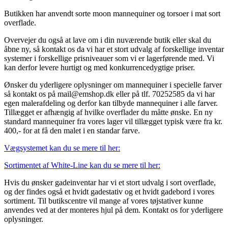
Butikken har anvendt sorte moon mannequiner og torsoer i mat sort
overflade.
Overvejer du også at lave om i din nuværende butik eller skal du
åbne ny, så kontakt os da vi har et stort udvalg af forskellige inventar
systemer i forskellige prisniveauer som vi er lagerførende med. Vi
kan derfor levere hurtigt og med konkurrencedygtige priser.
Ønsker du yderligere oplysninger om mannequiner i specielle farver
så kontakt os på mail@emshop.dk eller på tlf. 70252585 da vi har
egen malerafdeling og derfor kan tilbyde mannequiner i alle farver.
Tillægget er afhængig af hvilke overflader du måtte ønske. En ny
standard mannequiner fra vores lager vil tillægget typisk være fra kr.
400,- for at få den malet i en standar farve.
Vægsystemet kan du se mere til her:
Sortimentet af White-Line kan du se mere til her:
Hvis du ønsker gadeinventar har vi et stort udvalg i sort overflade,
og der findes også et hvidt gadestativ og et hvidt gadebord i vores
sortiment. Til butikscentre vil mange af vores tøjstativer kunne
anvendes ved at der monteres hjul på dem. Kontakt os for yderligere
oplysninger.