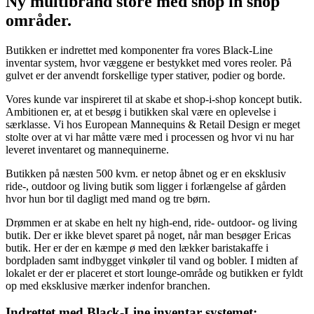
Ny multibrand store med shop in shop
områder.
Butikken er indrettet med komponenter fra vores Black-Line
inventar system, hvor væggene er bestykket med vores reoler. På
gulvet er der anvendt forskellige typer stativer, podier og borde.
Vores kunde var inspireret til at skabe et shop-i-shop koncept butik.
Ambitionen er, at et besøg i butikken skal være en oplevelse i
særklasse. Vi hos European Mannequins & Retail Design er meget
stolte over at vi har måtte være med i processen og hvor vi nu har
leveret inventaret og mannequinerne.
Butikken på næsten 500 kvm. er netop åbnet og er en eksklusiv
ride-, outdoor og living butik som ligger i forlængelse af gården
hvor hun bor til dagligt med mand og tre børn.
Drømmen er at skabe en helt ny high-end, ride- outdoor- og living
butik. Der er ikke blevet sparet på noget, når man besøger Ericas
butik. Her er der en kæmpe ø med den lækker baristakaffe i
bordpladen samt indbygget vinkøler til vand og bobler. I midten af
lokalet er der er placeret et stort lounge-område og butikken er fyldt
op med eksklusive mærker indenfor branchen.
Indrettet med Black-Line inventar systemet: