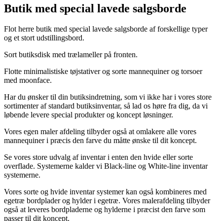
Butik med special lavede salgsborde
Flot herre butik med special lavede salgsborde af forskellige typer
og et stort udstillingsbord.
Sort butiksdisk med trælameller på fronten.
Flotte minimalistiske tøjstativer og sorte mannequiner og torsoer
med moonface.
Har du ønsker til din butiksindretning, som vi ikke har i vores store
sortimenter af standard butiksinventar, så lad os høre fra dig, da vi
løbende levere special produkter og koncept løsninger.
Vores egen maler afdeling tilbyder også at omlakere alle vores
mannequiner i præcis den farve du måtte ønske til dit koncept.
Se vores store udvalg af inventar i enten den hvide eller sorte
overflade. Systemerne kalder vi Black-line og White-line inventar
systemerne.
Vores sorte og hvide inventar systemer kan også kombineres med
egetræ bordplader og hylder i egetræ. Vores malerafdeling tilbyder
også at leveres bordpladerne og hylderne i præcist den farve som
passer til dit koncept.