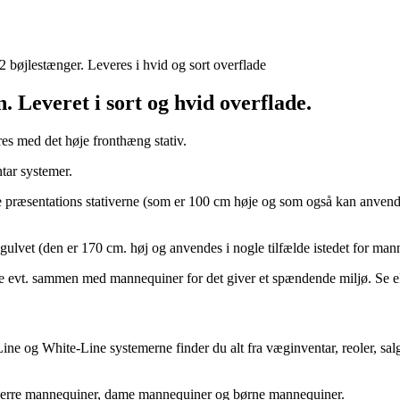
bøjlestænger. Leveres i hvid og sort overflade
n. Leveret i sort og hvid overflade.
res med det høje fronthæng stativ.
tar systemer.
præsentations stativerne (som er 100 cm høje og som også kan anvendes s
gulvet (den er 170 cm. høj og anvendes i nogle tilfælde istedet for man
ne evt. sammen med mannequiner for det giver et spændende miljø. Se 
Line og White-Line systemerne finder du alt fra væginventar, reoler, salg
. Herre mannequiner, dame mannequiner og børne mannequiner.