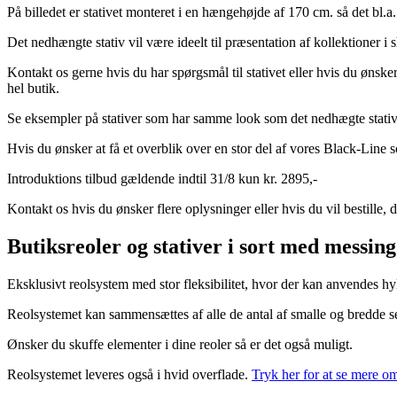
På billedet er stativet monteret i en hængehøjde af 170 cm. så det bl.a
Det nedhængte stativ vil være ideelt til præsentation af kollektioner i 
Kontakt os gerne hvis du har spørgsmål til stativet eller hvis du ønske
hel butik.
Se eksempler på stativer som har samme look som det nedhægte stati
Hvis du ønsker at få et overblik over en stor del af vores Black-Line 
Introduktions tilbud gældende indtil 31/8 kun kr. 2895,-
Kontakt os hvis du ønsker flere oplysninger eller hvis du vil bestille
Butiksreoler og stativer i sort med messing
Eksklusivt reolsystem med stor fleksibilitet, hvor der kan anvendes
Reolsystemet kan sammensættes af alle de antal af smalle og bredde s
Ønsker du skuffe elementer i dine reoler så er det også muligt.
Reolsystemet leveres også i hvid overflade.
Tryk her for at se mere om