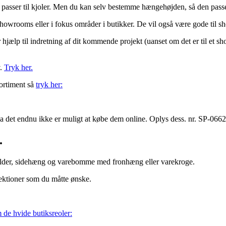
. passer til kjoler. Men du kan selv bestemme hængehøjden, så den passer
showrooms eller i fokus områder i butikker. De vil også være gode til shop
r hjælp til indretning af dit kommende projekt (uanset om det er til et sh
v.
Tryk her.
sortiment så
tryk her:
, da det endnu ikke er muligt at købe dem online. Oplys dess. nr. SP-0662
.
 hylder, sidehæng og varebomme med fronhæng eller varekroge.
ektioner som du måtte ønske.
 de hvide butiksreoler: