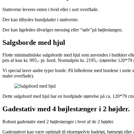
Stativerne leveres enten i hvid eller i sort overflade.
Der kan tilbydes bundplader i stativerne.
Der kan ligeledes tilvælges messing eller “sølv”på bøjlestangen.
Salgsborde med hjul
Flotte minimalistiske salgsborde med hjul som anvendes i butikker eller i 
pris af kun kr. 995,- pr. bord. Normalpris kr. 2195,- (størrelse 120*79
Vi special laver andre typer borde. På billederne med bordene i sorte s
malet overflade).
Dette salgsbord med hjul har en bordplade størrelse på ca. 120*79 cm. 
Gadestativ med 4 bøjlestænger i 2 højder.
Robust gadestativ med 2 bøjlestænger i hver af de 2 højder.
Gadestativet kan være optimalt til eksempelvis badetøj, børnetøj eller 