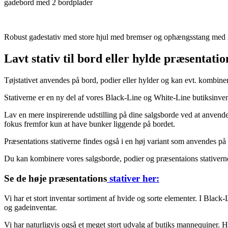
gadebord med 2 bordplader
Robust gadestativ med store hjul med bremser og ophængsstang med 2 
Lavt stativ til bord eller hylde præsentatio
Tøjstativet anvendes på bord, podier eller hylder og kan evt. kombine
Stativerne er en ny del af vores Black-Line og White-Line butiksinven
Lav en mere inspirerende udstilling på dine salgsborde ved at anvende 
fokus fremfor kun at have bunker liggende på bordet.
Præsentations stativerne findes også i en høj variant som anvendes på 
Du kan kombinere vores salgsborde, podier og præsentaions stativer
Se de høje præsentations
stativer her:
Vi har et stort inventar sortiment af hvide og sorte elementer. I Black-
og gadeinventar.
Vi har naturligvis også et meget stort udvalg af butiks mannequiner