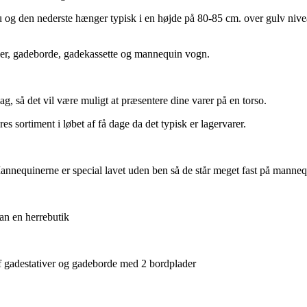
 den nederste hænger typisk i en højde på 80-85 cm. over gulv niveau
tiver, gadeborde, gadekassette og mannequin vogn.
ag, så det vil være muligt at præsentere dine varer på en torso.
s sortiment i løbet af få dage da det typisk er lagervarer.
nnequinerne er special lavet uden ben så de står meget fast på manne
an en herrebutik
af gadestativer og gadeborde med 2 bordplader