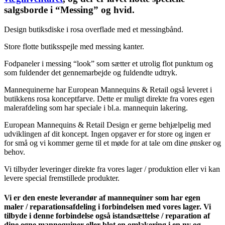
salgsborde i “Messing” og hvid.
Design butiksdiske i rosa overflade med et messingbånd.
Store flotte butiksspejle med messing kanter.
Fodpaneler i messing “look” som sætter et utrolig flot punktum og
som fuldender det gennemarbejde og fuldendte udtryk.
Mannequinerne har European Mannequins & Retail også leveret i
butikkens rosa konceptfarve. Dette er muligt direkte fra vores egen
malerafdeling som har speciale i bl.a. mannequin lakering.
European Mannequins & Retail Design er gerne behjælpelig med
udviklingen af dit koncept. Ingen opgaver er for store og ingen er
for små og vi kommer gerne til et møde for at tale om dine ønsker og
behov.
Vi tilbyder leveringer direkte fra vores lager / produktion eller vi kan
levere special fremstillede produkter.
Vi er den eneste leverandør af mannequiner som har egen
maler / reparationsafdeling i forbindelsen med vores lager. Vi
tilbyde i denne forbindelse også istandsættelse / reparation af
dine egne mannequiner eller blot en omlakering i en ny og